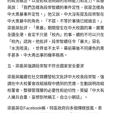
的政治飄忽，以及對政治問題的思辨能力和定力。梁振
英說：「我們怎樣為段崇智續約事件定性，就是怎樣為
中大黑暴事件定性。」他又說，中大沒有提及段崇智在
中大黑暴中的角色，「不提，不等於事情已經過去。」
梁振英批評，「黑暴」期間發生在中大校園的事，震驚
全國全港，肯定不只是「校內」的事，續約不可以只在
「校內」諮詢。他批評，段崇智續任令「暴大」惡名
「水洗唔清」，世界並不太平，幕前幕後不同膚色的黑
手甚多，中大再出事的機率極高。
五、梁振英強調段崇智不符合國家安全要求
梁振英繼續在社交媒體發帖文批評中大校長段崇智，強
調在中大校董會改組過程中遇到的荒唐，生動說明改組
校董會、整頓管理層的必要性和迫切性，質疑「中大有
人擁兵自重，妄想割地稱王，自立小朝廷」。
梁振英在Facebook稱，特區政府向多個傳媒放風，表