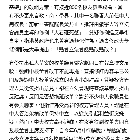
基礎」的改組方案，有接近800名校友參與聯署，當中
有不少更來自政、商、學界。其中一名聯署人前任中大
副校長、前新亞書院院長黃乃正，批評由張宇人等立法
會議員主導的修例「大石砸死蟹」，質疑修例違反學術
自主，指港英政府也未曾有過類似作為，過去修改大學
條例都是大學提出，「點會立法會話點改點改？」
有份提出私人草案的校董議員鄧家彪同日在報章撰文反
駁，強調中校董會改革不能再拖，直指修訂內容早已公
開及經過中大校董會成立的專責小組討論，質疑校方管
理人員從沒提出意見，卻在立法會現時審議草案才提出
反建議，反問是否想拖延改革？對於不少中大教職員也
有參與聯署，他指作為受高薪的校方管理人員，理應在
中大管治架構改革保持中立，以避免引起利益衝突嫌
疑。然而，中大校方毫不避嫌，在沒有得到校董會同意
及校董會主席支持下，自今年6月中旬開始，積極游說
不少立法會議員(3名校董議員除外)成立法案委員會、詆