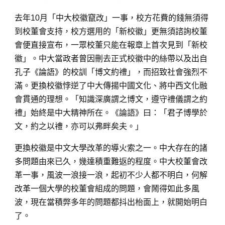
去年10月「中大校徽竄改」一事，校方花費的錢無須得
到校董會支持，校方選用的「新校徽」更無須諮詢校董
會便直接宣布，一眾校董只能在報章上首次見到「新校
徽」。中大當政者曾因刪去正式校徽中的絲帶以及出自
孔子《論語》的校訓「博文約禮」，而招致社會強烈不
滿。更換校徽悖逆了中大傳揚中國文化、將中西文化融
會貫通的理想。「知識深廣謂之博文，遵守禮儀謂之約
禮」始終是中大精神所在。《論語》曰：「君子博學於
文，約之以禮，亦可以弗畔矣夫。」
更換校徽是中文大學改革的導火索之一。中大存在的諸
多問題由來已久，幾達積重難返的程度。中大校董會改
革一事，風波一浪接一浪，起初不少人都不明白，何解
改革一個大學的校董會組成的問題，會鬧得如此多風
波，現在當積弊多年的問題都抖出枱面上，就開始明白
了。