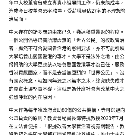
年中大校董會曾成立專責小組展開工作，仍未能成事，
造成今日校董會55名校董，受薪職員佔27名的不理想管
治局面。
中大存在的諸多問題由來已久，幾達積重難返的程度。
一個公開倡導培養所謂虛無的「世界公民」的校政管治
者，顯然不符合愛國者治港的憲制要求，亦不可能引領
大學培養出愛國愛港的專才。大學不是法外之地，由公
帑資助的大學更應該以培養愛國愛港專才為己任，服務
香港貢獻國家，而不是去當無厘頭的「世界公民」。沒
有國家概念，就如同無源之水無本之木，終究缺失成才
的厚實土壤堅實基礎。這就是為什麼社會有改革中大之
強烈呼聲的內在原因。
中大作為每年獲政府資助80億的公共機構，豈可逃避向
公眾負責的原則？教資會秘書長鄧特抗教授2023年7月
在立法會便指：「根據改善大學管治審視有關報告，教
資委認為多間大學都有適當跟進改善措施，唯中大未有