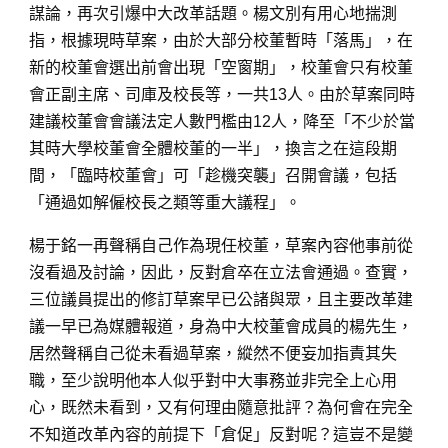
謀論，再次引爆中大改革話題。楊文別有用心地揣測
指，根據現時草案，由於大部分校董暫時「落馬」，在
新的校董會選出前會出現「空窗期」，校董會只有校董
會正副主席、司庫及校長等，一共13人。由於草案同時
建議校董會會議法定人數門檻由12人，降至「不少於當
其時大學校董會全體校董的一半」，換言之在這段期
間，「臨時校董會」可「趁機突襲」召開會議，包括
「通過如解僱校長之類等重大議程」。
楊于銘一再聲稱自己作為現任校董，草案內容他事前從
沒看過及討論，因此，反對倉卒在立法會通過。查實，
三位議員提出的修訂草案早已公諸與眾，且主要改革建
議一早已為媒體報道，身為中大校董會成員的楊先生，
居然聲稱自己從未看過草案，縱然不便妄加指責其失
職，至少說明他本人似乎對中大事務並非完全上心用
心，既然未看到，又有何理由隨意批評？為何會在完全
不知道改革內容的前提下「倉促」反對呢？這豈不是變