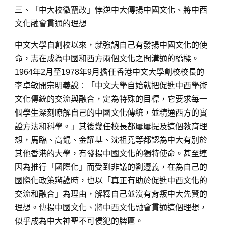
三、「中大校徽竄改」悖逆中大傳揚中國文化、將中西
文化融會貫通的理想
中文大學自創校以來，就強調自己有發揚中國文化的使
命，志在成為中國和西方兩個文化之間溝通的橋樑。
1964年2月至1978年9月擔任香港中文大學創校校長的
李卓敏開宗明義說︰「中文大學自始就把促進中西學術
文化傳統的交流與融合，定為特殊的目標，它要求每一
個學生深刻瞭解自己的中國文化傳統，並精通西方的實
證方法和科學。」其後幾任校長都屢屢提及這個教育理
想，馬臨、高錕、金耀基、沈祖堯等都認為中大有別於
其他香港的大學，有發揚中國文化的獨特使命。甚至連
因為推行「國際化」而受到非議的劉遵義，在為自己的
國際化政策辯護時，也以「真正有助於促進中西文化的
交流和融合」為理由，解釋自己並沒有背叛中大先賢的
理想。傳揚中國文化、將中西文化融會貫通這個理想，
似乎成為中大神聖不可侵犯的牌匾。