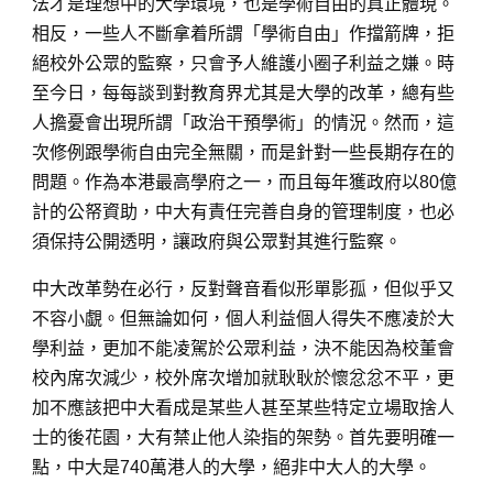
法才是理想中的大學環境，也是學術自由的真正體現。
相反，一些人不斷拿着所謂「學術自由」作擋箭牌，拒
絕校外公眾的監察，只會予人維護小圈子利益之嫌。時
至今日，每每談到對教育界尤其是大學的改革，總有些
人擔憂會出現所謂「政治干預學術」的情況。然而，這
次修例跟學術自由完全無關，而是針對一些長期存在的
問題。作為本港最高學府之一，而且每年獲政府以80億
計的公帑資助，中大有責任完善自身的管理制度，也必
須保持公開透明，讓政府與公眾對其進行監察。
中大改革勢在必行，反對聲音看似形單影孤，但似乎又
不容小覷。但無論如何，個人利益個人得失不應凌於大
學利益，更加不能凌駕於公眾利益，決不能因為校董會
校內席次減少，校外席次增加就耿耿於懷忿忿不平，更
加不應該把中大看成是某些人甚至某些特定立場取捨人
士的後花園，大有禁止他人染指的架勢。首先要明確一
點，中大是740萬港人的大學，絕非中大人的大學。