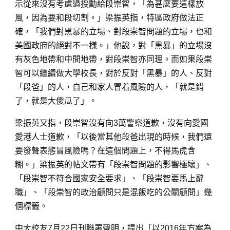
示從來沒有考慮過授勳給段崇智，「為甚麼要這樣放
風，因為要和段切割。」梁振英指，特區政府做法正
確，「我們對黑暴的立場、對段崇智問題的立場，也和
美國政府的絕對不一樣。」他說，對「黑暴」的立場沒
有灰色地帶和中間地帶，對段崇智亦同理。而如果段崇
智可以繼續做大學校長，對於反對「黑暴」的人、反對
「段爸」的人，自己和家人冒着風險的人，「就是錯
了，就是大傻瓜了」。
梁振英又指，段崇智沒有向3萬警察道歉，沒有向愛國
愛港人士道歉，「以後當其他段爸出現的時候，我們還
要發聲表態冒風險嗎？在這個問題上，不得馬虎含
糊。」梁振英的帖文帶有「段崇智問題的影響極壞」、
「段崇智不符合國家安全要求」、「段崇智要馬上辭
職」、「段崇智的政治顧問只是混飯吃的公關顧問」幾
個標籤。
中大校友7月22日刊聯署聲明，提出「以2016年方案為