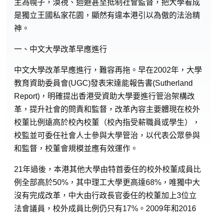
主為幌子，漠視、迴避甚至抵制社會監督，把大學看成
是獨立王國私家花園，顯然有違本港引以為傲的法治精
神。
一、中文大學改革早應進行
中文大學改革早應進行，難容再拖。早在2002年，大學
教育資助委員會(UGC)發表宋達能報告書(Sutherland
Report)，明確提出香港受資助大學要進行管治架構改
革，提升社會的問責和監督，改革內容主要體現在校外
校董比例遠高於校內校董（校內指受薪職員或學生），
校監並可委任社會人士參與大學管治，以代表公眾參與
和監督，校董會規模並應有效運作。
21年過後，本港其他大學由特首委任的校外校董成員比
例全部高於50%，其中理工大學更高達68%，唯獨中大
沒有完成改革，中大由行政長官委任的校董加上3位立
法會議員，校外成員比例仍只有17%。2009年和2016