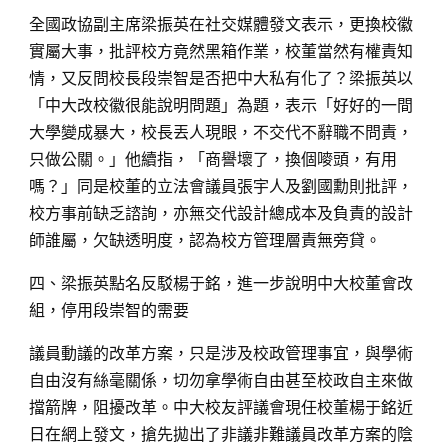
全國政協副主席梁振英在社交媒體發文表示，更換校徽
實屬大事，批評校方竟然黑箱作業，校董當然有權責知
情，又反問校長段崇智是否把中大私有化了？梁振英以
「中大改校徽很能說明問題」為題，表示「好好的一間
大學變成暴大，校長丟人現眼，不交代不辭職不問責，
只做公關。」他續指，「商譽壞了，換個嘜頭，有用
嗎？」同是校董的立法會議員張宇人及劉國勳則批評，
校方事前缺乏諮詢，亦無交代設計總成本及負責的設計
師誰屬，欠缺透明度，認為校方管理層責無旁貸。
四、梁振英點名反駁楊于銘，進一步說明中大校董會改
組，停用段崇智的需要
議員動議的改革方案，只是涉及校政管理事宜，與學術
自由沒有絲毫關係，切勿拿學術自由甚至校政自主來做
擋箭牌，阻擾改革。中大校友評議會現任校董楊于銘近
日在網上發文，搶先拋出了非議非難議員改革方案的陰