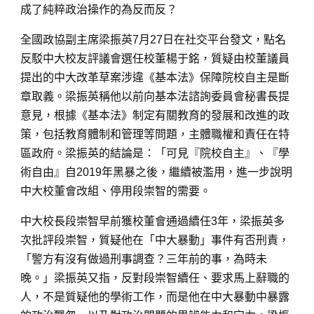
成了純粹政治操作的為反而反？
全國政協副主席梁振英7月27日在社交平台發文，點名
反駁中大校友評議會選任校董楊于銘，質疑由校董議員
提出的中大改革草案涉違《基本法》保障院校自主是斷
章取義。梁振英稱他以前向基本法諮詢委員會秘書長提
意見，根據《基本法》制定有關教育的發展和改進的政
策，包括教育體制和管理等問題，主體職權和責任在特
區政府。梁振英的結論是：「可見『院校自主』、『學
術自由』自2019年黑暴之後，繼續被濫用，進一步說明
中大校董會改組、停用段崇智的需要。
中大校長段崇智早前獲校董會通過續任3年，梁振英多
次批評段崇智，質疑他在「中大暴動」事件有否刑責，
「警方有沒有做過刑事調查？三年前的事，為時未
晚。」梁振英又指，反對段崇智續任、要求馬上辭職的
人，不是質疑他的學術工作，而是他在中大暴動中暴露