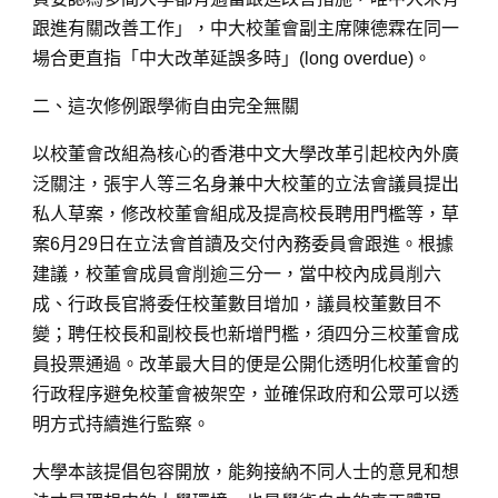
跟進有關改善工作」，中大校董會副主席陳德霖在同一
場合更直指「中大改革延誤多時」(long overdue)。
二、這次修例跟學術自由完全無關
以校董會改組為核心的香港中文大學改革引起校內外廣
泛關注，張宇人等三名身兼中大校董的立法會議員提出
私人草案，修改校董會組成及提高校長聘用門檻等，草
案6月29日在立法會首讀及交付內務委員會跟進。根據
建議，校董會成員會削逾三分一，當中校內成員削六
成、行政長官將委任校董數目增加，議員校董數目不
變；聘任校長和副校長也新增門檻，須四分三校董會成
員投票通過。改革最大目的便是公開化透明化校董會的
行政程序避免校董會被架空，並確保政府和公眾可以透
明方式持續進行監察。
大學本該提倡包容開放，能夠接納不同人士的意見和想