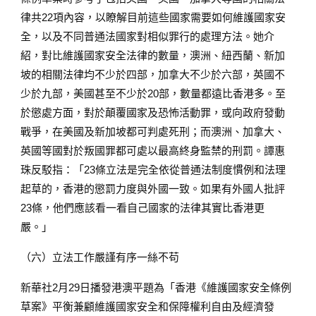
律共22項內容，以瞭解目前這些國家需要如何維護國家安
全，以及不同普通法國家對相似罪行的處理方法。她介
紹，對比維護國家安全法律的數量，澳洲、紐西蘭、新加
坡的相關法律均不少於四部，加拿大不少於六部，英國不
少於九部，美國甚至不少於20部，數量都遠比香港多。至
於懲處方面，對於顛覆國家及恐怖活動罪，或向政府發動
戰爭，在美國及新加坡都可判處死刑；而澳洲、加拿大、
英國等國對於叛國罪都可處以最高終身監禁的刑罰。譚惠
珠反駁指：「23條立法是完全依從普通法制度慣例和法理
起草的，香港的懲罰力度與外國一致。如果有外國人批評
23條，他們應該看一看自己國家的法律其實比香港更
嚴。」
（六）立法工作嚴謹有序一絲不苟
新華社2月29日播發港澳平題為「香港《維護國家安全條例
草案》平衡兼顧維護國家安全和保障權利自由及經濟發