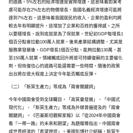
的道路。5%左右的經濟增速是實際增速，這意味着如果考
慮可能存在2%左右的物價增長，我國名義經濟增速可能將
達到7%左右，這意味着我國居民的收入、企業的盈利均將
較去年有明顯提升，這增加了企業和百姓的獲得感。之所
以要穩增長，說到底就是為了保就業，世紀初GDP每增長1
個百分點會拉動100萬人就業，後來產業結構調整，尤其是
服務業發展後，GDP增長1個百分點，能夠拉動130萬、甚
至150萬人就業。情緒觸底回升將是可持續復蘇的主要催化
劑，但恢復信心的道路可能還需要一些時間，隨後的政策
出台將在很大程度上決定今年能否觸底反彈。
（二）「新質生產力」等成為「兩會關鍵詞」
今年中國兩會受到全球矚目，「高質量發展」、「中國式
現代化」、「新質生產力」等成為外媒普遍提及的「兩會
關鍵詞」。《巴基斯坦觀察家報》以「從2024年中國兩會
看『一帶一路』的未來和期望」為題報導指出，中國兩會
成世界經濟的「希望燈塔」。美國彭博社介紹稱，新質生