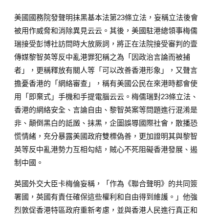
美國國務院發聲明抹黑基本法第23條立法，妄稱立法後會
被用作威脅和消除異見云云。其後，美國駐港總領事梅儒
瑞接受彭博社訪問時大放厥詞，將正在法院接受審判的壹
傳媒黎智英等反中亂港罪犯稱之為「因政治言論而被捕
者」，更稱釋放有關人等「可以改善香港形象」，又聲言
擔憂香港的「網絡審查」，稱有美國公民在來港時都會使
用「即棄式」手機和手提電腦云云。梅儒瑞對23條立法、
香港的網絡安全、言論自由、黎智英案等問題進行混淆是
非、顛倒黑白的詆譭、抹黑，企圖誤導國際社會，散播恐
慌情緒，充分暴露美國政府雙標偽善，更加證明其與黎智
英等反中亂港勢力互相勾結，賊心不死阻礙香港發展、遏
制中國。
英國外交大臣卡梅倫妄稱，「作為《聯合聲明》的共同簽
署國，英國有責任確保這些權利和自由得到維護。」他強
烈敦促香港特區政府重新考慮，並與香港人民進行真正和