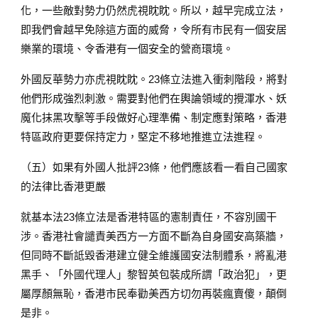
化，一些敵對勢力仍然虎視眈眈。所以，越早完成立法，
即我們會越早免除這方面的威脅，令所有市民有一個安居
樂業的環境、令香港有一個安全的營商環境。
外國反華勢力亦虎視眈眈。23條立法進入衝刺階段，將對
他們形成強烈刺激。需要對他們在輿論領域的攪渾水、妖
魔化抹黑攻擊等手段做好心理準備、制定應對策略，香港
特區政府更要保持定力，堅定不移地推進立法進程。
（五）如果有外國人批評23條，他們應該看一看自己國家
的法律比香港更嚴
就基本法23條立法是香港特區的憲制責任，不容別國干
涉。香港社會譴責美西方一方面不斷為自身國安高築牆，
但同時不斷詆毀香港建立健全維護國安法制體系，將亂港
黑手、「外國代理人」黎智英包裝成所謂「政治犯」，更
屬厚顏無恥，香港市民奉勸美西方切勿再裝瘋賣傻，顛倒
是非。