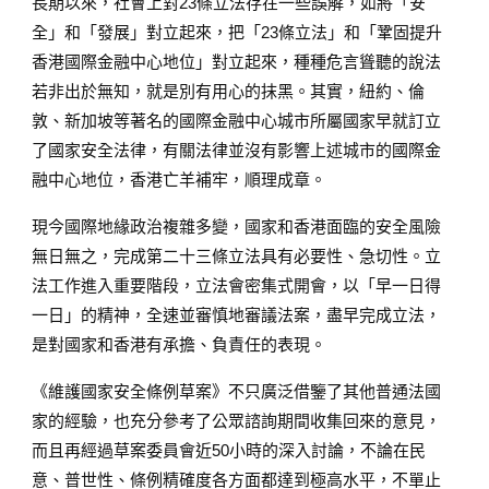
長期以來，社會上對23條立法存在一些誤解，如將「安
全」和「發展」對立起來，把「23條立法」和「鞏固提升
香港國際金融中心地位」對立起來，種種危言聳聽的說法
若非出於無知，就是別有用心的抹黑。其實，紐約、倫
敦、新加坡等著名的國際金融中心城市所屬國家早就訂立
了國家安全法律，有關法律並沒有影響上述城市的國際金
融中心地位，香港亡羊補牢，順理成章。
現今國際地緣政治複雜多變，國家和香港面臨的安全風險
無日無之，完成第二十三條立法具有必要性、急切性。立
法工作進入重要階段，立法會密集式開會，以「早一日得
一日」的精神，全速並審慎地審議法案，盡早完成立法，
是對國家和香港有承擔、負責任的表現。
《維護國家安全條例草案》不只廣泛借鑒了其他普通法國
家的經驗，也充分參考了公眾諮詢期間收集回來的意見，
而且再經過草案委員會近50小時的深入討論，不論在民
意、普世性、條例精確度各方面都達到極高水平，不單止