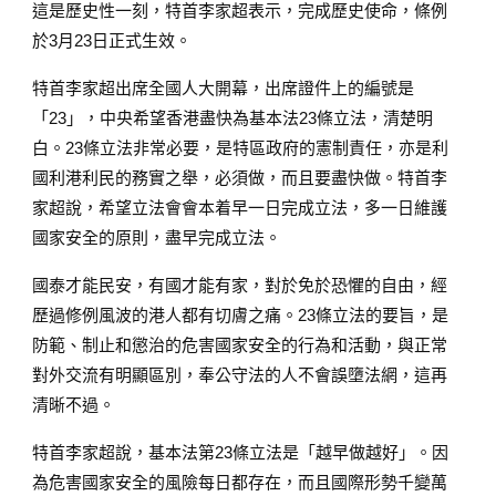
這是歷史性一刻，特首李家超表示，完成歷史使命，條例
於3月23日正式生效。
特首李家超出席全國人大開幕，出席證件上的編號是
「23」，中央希望香港盡快為基本法23條立法，清楚明
白。23條立法非常必要，是特區政府的憲制責任，亦是利
國利港利民的務實之舉，必須做，而且要盡快做。特首李
家超說，希望立法會會本着早一日完成立法，多一日維護
國家安全的原則，盡早完成立法。
國泰才能民安，有國才能有家，對於免於恐懼的自由，經
歷過修例風波的港人都有切膚之痛。23條立法的要旨，是
防範、制止和懲治的危害國家安全的行為和活動，與正常
對外交流有明顯區別，奉公守法的人不會誤墮法網，這再
清晰不過。
特首李家超說，基本法第23條立法是「越早做越好」。因
為危害國家安全的風險每日都存在，而且國際形勢千變萬