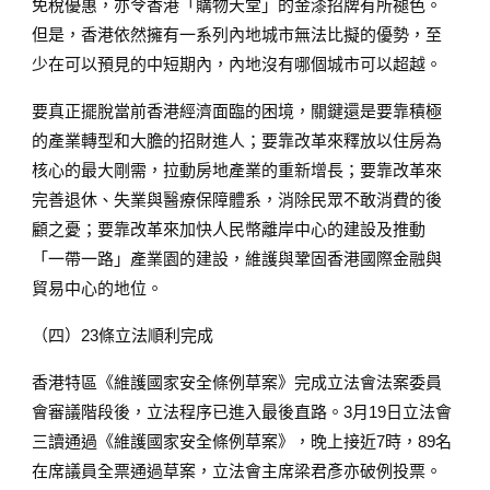
免稅優惠，亦令香港「購物天堂」的金漆招牌有所褪色。
但是，香港依然擁有一系列內地城市無法比擬的優勢，至
少在可以預見的中短期內，內地沒有哪個城市可以超越。
要真正擺脫當前香港經濟面臨的困境，關鍵還是要靠積極
的產業轉型和大膽的招財進人；要靠改革來釋放以住房為
核心的最大剛需，拉動房地產業的重新增長；要靠改革來
完善退休、失業與醫療保障體系，消除民眾不敢消費的後
顧之憂；要靠改革來加快人民幣離岸中心的建設及推動
「一帶一路」產業園的建設，維護與鞏固香港國際金融與
貿易中心的地位。
（四）23條立法順利完成
香港特區《維護國家安全條例草案》完成立法會法案委員
會審議階段後，立法程序已進入最後直路。3月19日立法會
三讀通過《維護國家安全條例草案》，晚上接近7時，89名
在席議員全票通過草案，立法會主席梁君彥亦破例投票。