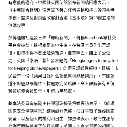
有意義的磋商。中國駐英國使館發布新聞稿回應表示，
《中英聯合聲明》沒有賦予英方任何資格和權力幹預香港
事務，堅決反對英國政客對香港《基本法》第23條立法的
無端攻擊。
彭博通訊社連發三條「即時新聞」，聲稱Facebook等社交
平台會被禁，這根本是無中生有。在特區官員作出否認
後，彭博不得不發出澄清報道，自掌嘴巴，賠上了公信
力。英國《泰晤士報》發表題為「Hongkongers to be jailed
for keeping old newspapers」的極具誤導性報道，聲稱「市
民管有一份《蘋果日報》舊報紙就可能被判刑」，有關報
道不但極具誤導性，標題亦完全錯誤，令人誤解管有某份
舊報紙便會被監禁，引起市民恐慌。
基本法委員會前副主任譚惠珠接受傳媒專訪表示，《維護
國家安全條例草案》結構設計完整，很好平衡了維護國家
安全，以及個人的權利和自由。譚惠珠表示，政府在起草
條例草案時參考了包括美國、英國、加拿大等國的相關法