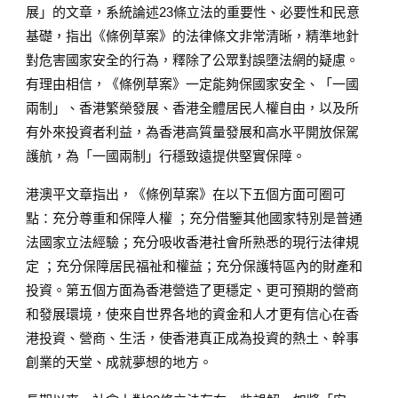
展」的文章，系統論述23條立法的重要性、必要性和民意
基礎，指出《條例草案》的法律條文非常清晰，精準地針
對危害國家安全的行為，釋除了公眾對誤墮法網的疑慮。
有理由相信，《條例草案》一定能夠保國家安全、「一國
兩制」、香港繁榮發展、香港全體居民人權自由，以及所
有外來投資者利益，為香港高質量發展和高水平開放保駕
護航，為「一國兩制」行穩致遠提供堅實保障。
港澳平文章指出，《條例草案》在以下五個方面可圈可
點：充分尊重和保障人權 ；充分借鑒其他國家特別是普通
法國家立法經驗；充分吸收香港社會所熟悉的現行法律規
定 ；充分保障居民福祉和權益；充分保護特區內的財產和
投資。第五個方面為香港營造了更穩定、更可預期的營商
和發展環境，使來自世界各地的資金和人才更有信心在香
港投資、營商、生活，使香港真正成為投資的熱土、幹事
創業的天堂、成就夢想的地方。