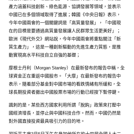
產力涵蓋科技創新、綠色能源、協調發展等領域，並表示
中國已在多個領域取得了進展；韓國《中央日報》表示，
今年中國兩會的一個關鍵詞是「高質量發展」，「中國現
在的目標是要通過高質量發展讓人民群眾生活更美好」；
歐洲《現代外交》網站說，今年中國兩會將重點關注「新
質生產力」，這是一種創新驅動的先進生產力質態，是推
動實現高水平科技自立自強的基礎；
摩根士丹利（Morgan Stanley）在最新發布的報告中稱，全
球資金正在重返中國股市。「大摩」在最新發布的報告中
表示，隨着部分基金對中國市場的看跌情緒有所緩和，全
球長期投資者撤出中國股票市場的行動已經按下暫停鍵。
諷刺的是，某些西方國家利用所謂「脫鈎」政策來打壓中
國經濟增長，並停止與中國科技合作。然而，中國仍然是
對外國直接投資最具吸引力的目的地。
習近平主席3月5日下午在參加他所在的十四屆全國人大二