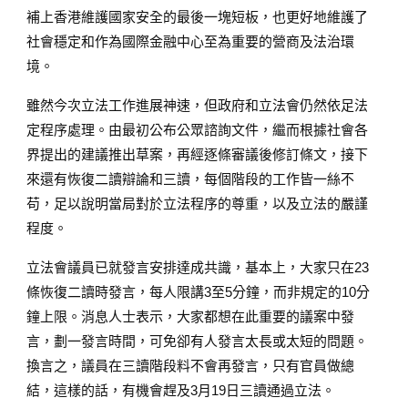
補上香港維護國家安全的最後一塊短板，也更好地維護了
社會穩定和作為國際金融中心至為重要的營商及法治環
境。
雖然今次立法工作進展神速，但政府和立法會仍然依足法
定程序處理。由最初公布公眾諮詢文件，繼而根據社會各
界提出的建議推出草案，再經逐條審議後修訂條文，接下
來還有恢復二讀辯論和三讀，每個階段的工作皆一絲不
苟，足以說明當局對於立法程序的尊重，以及立法的嚴謹
程度。
立法會議員已就發言安排達成共識，基本上，大家只在23
條恢復二讀時發言，每人限講3至5分鐘，而非規定的10分
鐘上限。消息人士表示，大家都想在此重要的議案中發
言，劃一發言時間，可免卻有人發言太長或太短的問題。
換言之，議員在三讀階段料不會再發言，只有官員做總
結，這樣的話，有機會趕及3月19日三讀通過立法。