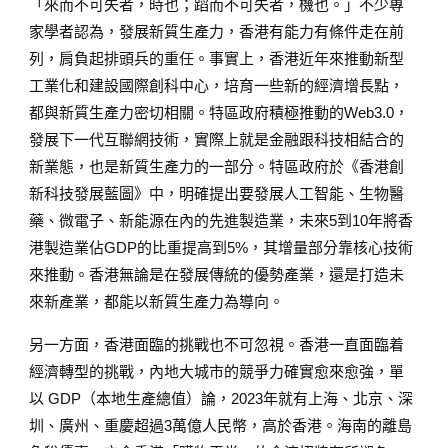
「來而不可失者，時也；蹈而不可失者，機也。」不少專
家學者認為，發展新質生產力，香港有能力有條件走在前
列，肩負起排頭兵的重任。事實上，香港近年來推動新型
工業化和建設國際創科中心，培育一些新的經濟增長點，
都與新質生產力密切相關。特區政府積極推動的Web3.0，
發展下一代互聯網技術，實際上就是金融跟科技相結合的
新業態，也是新質生產力的一部分。特區政府於《香港創
新科技發展藍圖》中，明確提出要發展人工智能、生物醫
藥、微電子、新能源在內的先進製造業，未來5到10年將香
港製造業佔GDP的比重提高到5%，其增量部分靠核心技術
來推動。香港無論是在發展傳統的優勢產業，還是打造未
來新產業，都能以新質生產力為導向。
另一方面，香港面臨的挑戰也不可忽視。香港一直面臨着
經濟轉型的挑戰，內地大城市的競爭力確實愈來愈強，單
以 GDP（本地生產總值）論，2023年就有上海、北京、深
圳、廣州、重慶超過3萬億人民幣，高於香港。海南的離島