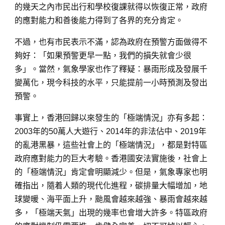
的幾天之內市民出行和學校復課就得以恢復正常，政府
的應對能力和善後能力得到了各界的充分肯定。
不過，也有市民表示不滿，認為政府在預警方面做得不
夠好：「如果預警更早一點，我們的損失就會少很
多」。當然，氣象學家也作了釋疑：暴雨形成及發展千
變萬化，現今科技的水平，只能提前一小時預測及發出
預警。
事實上，香港回歸以來發生的「極端情況」亦有多起：
2003年的50萬人大遊行、2014年的非法佔中、2019年
的亂港黑暴，這些社會上的「極端情況」，都是對特區
政府應對能力的巨大考驗。香港國安法實施後，社會上
的「極端情況」肯定會明顯減少。但是，氣象專家也明
確指出，隨着人類的現代化進程，碳排量大幅增加，地
球變暖、海平面上升，颱風會越來越強、暴雨會越來越
多，「極端天氣」出現的幾率也會增大許多。特區政府