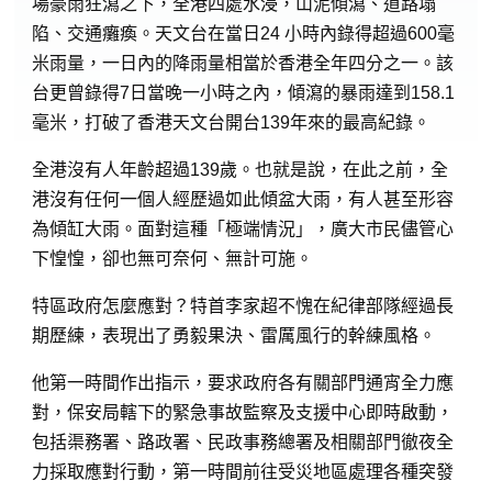
場豪雨狂瀉之下，全港四處水浸，山泥傾瀉、道路塌
陷、交通癱瘓。天文台在當日24 小時內錄得超過600毫
米雨量，一日內的降雨量相當於香港全年四分之一。該
台更曾錄得7日當晚一小時之內，傾瀉的暴雨達到158.1
毫米，打破了香港天文台開台139年來的最高紀錄。
全港沒有人年齡超過139歲。也就是說，在此之前，全
港沒有任何一個人經歷過如此傾盆大雨，有人甚至形容
為傾缸大雨。面對這種「極端情況」，廣大市民儘管心
下惶惶，卻也無可奈何、無計可施。
特區政府怎麼應對？特首李家超不愧在紀律部隊經過長
期歷練，表現出了勇毅果決、雷厲風行的幹練風格。
他第一時間作出指示，要求政府各有關部門通宵全力應
對，保安局轄下的緊急事故監察及支援中心即時啟動，
包括渠務署、路政署、民政事務總署及相關部門徹夜全
力採取應對行動，第一時間前往受災地區處理各種突發