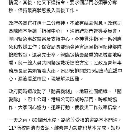
情況。其後，他又下達指令，要求個部門必須爭分奪
秒，保持最高狀態投入善後工作。
政府各高官打醒十二分精神，不敢有絲毫懈怠。政務司
長陳國基坐鎮「指揮中心」，通過跨部門督導委員會，
聯同緊急事故監察及支持中心，全神貫注指揮一系列應
急和救援工作；保安局長鄧炳強通宵達旦指揮紀律部隊
搶險救災，還身先士卒，親臨災情最嚴重的區域實地察
看，與一線人員共同擬定救援搶險方案；民政及青年事
務局長麥美娟冒着大雨，迅即安排開放15個臨時庇護中
心，漏液看望市民，現場解決困難。
政府同時還啟動了「動員機制」，地區社團組織、「關
愛隊」、巴士公司、港鐵公司形成跨部門、跨領域協
作，大家同心協力、迅速行動，使救災工作效率倍增。
一天之內，80條因水浸、路陷等受損的道路基本開通，
117所校園清淤去泥、維修電力設施也基本完成。短短