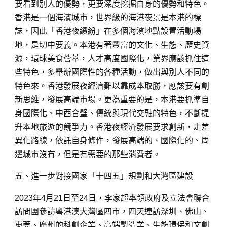
要看到別人的優勢，更要深度挖掘自身的優勢和特色。
香港是一個海濱城市，世界級的海港夜景是本港的標
誌，因此「香港夜繽紛」在多個海濱地點設置活動場
地，是切中要義。本港有著豐富的文化、生態、歷史資
源，環球美食薈萃，人才高度國際化，業界應該抓住這
些特色，多舉辦國際性的各種活動，做出與別人不同的
特色來。香港發展夜經濟難以靠成本取勝，應該要有創
新思維，發展高端市場。更為重要的是，本港要抓準自
身國際化、中西合璧、傳統與現代交融的特色，不斷提
升本地旅遊的競爭力。香港夜經濟發展要求創新，走差
異化路線，依託自身條件，發展高端的、國際化的、周
邊城市沒有，但是有需要的那些消費者。
五、進一步對接國家「十四五」規劃和大灣區建設
2023年4月21日至24日，李家超率領政府及立法會聯合
訪問團參訪粵港澳大灣區四市，四天連訪深圳、佛山、
東莞、廣州的科創企業、高端製造業、生態環保和文創