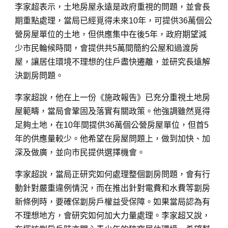
李家超表示，土地房屋永遠是政府重視的問題，並會長
期重點處理，當局已經覓得未來10年，可提供36萬個公
營房屋單位的土地，但供應集中在後5年，政府期望減
少市民輪候時間，會提供共5萬間簡約公屋和過渡房
屋，讓居住環境不理想的住戶盡快遷離，並研究長遠解
決劏房問題。
李家超說，他在上一份《施政報告》已充分重視土地房
屋範疇，當局會鞏固及落實有關政策。他強調雖然覓得
足夠土地，在10年間提供36萬個公營房屋單位，但首5
年的供應量較少。他希望在房屋問題上，做到加快、加
深及做廣，並向市民提供選擇機會。
李家超說，當局正研究如何處理整個劏房問題，會有行
動針對嚴重違例情況，而在推出針對電費和水費等劏房
新條例時，要確保劏房戶權益受保障。如果當局認為有
不理想地方，會研究如何加大力量處理。李家超又說，