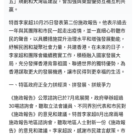
五」規劃和大灣區建設，會加強與東盟優勢互補互利共
贏。
特首李家超10月25日發表第二份施政報告。他表示過去
一年與其團隊和市民一起走出疫情，並一直細心聆聽市
民的聲音，以具體措施提升治理水平和增強發展動能，
紓解民困和凝聚社會力量，共建香港。在未來的日子，
李家超和團隊會繼續務實工作，積極融入國家發展大
局，充分發揮香港背靠祖國、聯通世界的獨特優勢，為
香港謀取更大的發展機遇，讓市民得到更幸福的生活。
一、特區政府正全力拼經濟、拼發展、拼競爭力
《施政報告》公眾諮詢已於7月底展開，政府舉辦超過
30場諮詢會，聽取立法會議員、不同界別代表和市民對
《施政報告》的意見和建議。特首李家超8月出席兩場
施政報告地區諮詢會，聽取地區人士對新一份《施政報
告》的意見和建議。李家超說，感謝市民建言獻策。市