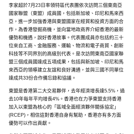
李家超於7月23日率領特區代表團依次訪問三個東南亞
國家聯盟（東盟）成員國，包括新加坡、印尼和馬來西
亞，進一步加強香港與東盟國家在經貿和投資方面的合
作，為香港發掘商機，並向當地政商界介紹香港的最新
優勢和機遇，說好香港故事。代表團成員亦包括約三十
位來自工商、金融服務、運輸、物流和電子商貿、創新
科技等不同界別的高級別代表。是次訪問東南亞國家聯
盟三個成員國達成五項成果，包括與新加坡、印尼和馬
來西亞的領導建立友誼和良好溝通，並與三國不同單位
達成共33份合作備忘錄和協議。
東盟是香港第二大交易夥伴，去年經濟增長達5.5%，過
去10年每年平均增長4%。香港也在力爭東盟支持香港
加入以東盟為核心的「區域全面經濟夥伴關係協定」
(RCEP)，相信這對香港自身有幫助，香港亦有多方面
優勢可以作出貢獻。