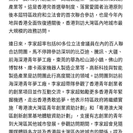
產業等。這是香港完善選舉制度、落實愛國者治港原則
後本屆特區政府和立法會的首次聯合參訪，也是今年內
地與香港全面恢復通關後，香港到訪大灣區內地城市最
大規模的政務訪問。
連日來，李家超率包括80多位立法會議員在內的百人聯
合訪問團，馬不停蹄參訪深圳的比亞迪、騰訊、大疆、
前海深港青年夢工廠，東莞的華為松山湖小鎮，佛山的
博智林、庫卡兩家機器人製造企業等，高新科技與智能
製造產業是訪問團此行高度關注的領域。訪問團到訪前
海深港青年夢工廠。李家超帶隊參觀了香港青年創業者
的創業項目並作互動交流。李家超勉勵更多香港青年緊
握機遇，走出香港勇敢追夢。他表示特區政府將繼續實
施「粵港澳大灣區青年創業資助計劃」和「粵港澳大灣
區創新創業基地體驗資助計劃」，支援有志創業的青年
到大灣區其他城市發展。參觀訪問期間，李家超會見隨
團媒體時多次談及香港與大灣區內地城市的關係。提及