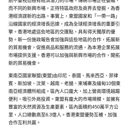
前不重視但極有經濟潛力的市場。傳統市場正在萎縮，
而不同的新興市場，正待特區政府及商界去發掘，為香
港經濟謀新的出路。事實上，東盟國家和「一帶一路」
沿線國家的經濟增長迅速，成為全球經濟增長的重要引
擎。香港地處這些地區的交匯點，具有得天獨厚的優
勢。新一份施政報告會加強與這些地區的合作，拓展新
的貿易機會，促進商品和服務的流通，為本港企業拓展
市場提供支援。香港可以加強與新興市場的合作，開拓
新的貿易機會。
東南亞國家聯盟(東盟)由印尼、泰國、馬來西亞、菲律
賓、新加坡、汶萊、越南、老撾、柬埔寨及緬甸10個東
南亞經濟體所組成。區內人口龐大，加上營商環境越趨
便利，吸引外商投資。東盟有龐大的市場規模，並擁有
豐富的天然資源及生產要素，區內面積約450萬平方公
里，人口總數高至6.3億人。香港東盟優勢互補，加強
合作互利共贏。