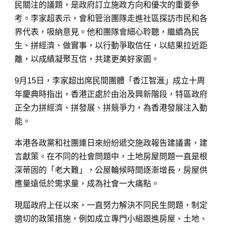
民關注的議題，是政府訂立施政方向和優次的重要參
考。李家超表示，會和管治團隊走進社區探訪市民和各
界代表，吸納意見。他和團隊會細心聆聽，繼續為民
生、拼經濟、做實事，以行動爭取信任，以結果拉近距
離，以成績凝聚互信，共建更美好家園。
9月15日，李家超出席民間團體「香江智滙」成立十周
年慶典時指出，香港正處於由治及興新階段，特區政府
正全力拼經濟、拼發展、拼競爭力，為香港發展注入動
能。
本港各政黨和社團連日來紛紛遞交施政報告建議書，建
言獻策。在不同的社會問題中，土地房屋問題一直是根
深蒂固的「老大難」，公屋輪候時間逐漸增長，房屋供
應量遠低於需求量，成為社會一大痛點。
現屆政府上任以來，一直努力解決不同民生問題，制定
適切的政策措施，例如成立專門小組跟進房屋、土地、