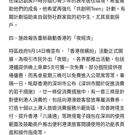
在探訪劏房戶時亦關心青少年的狹窄居住環境，希望幫
助他們的成長，他希望再強化「共創明Teen」計劃。有
關計劃協助來自弱勢社群家庭的初中生，尤其是劏房
戶。
四、施政報告重新啟動香港的「夜經濟」
特區政府9月14日晚宣布，「香港夜繽紛」活動正式開
展，為吸引市民外出「夜遊」，各界都推出活動，包括
港鐵提供晚上乘車5次可獲一次免費，部分戲院提供夜
場優惠，而馬會星期三晚可以免費進入公眾席等等。事
隔一日，毗鄰香港的深圳市公布《深圳市關於促進消費
的若干措施》，廿一條促消費措施中，有一章三條是針
對便利港人消費的，包括向港澳遊客發放專屬消費券、
打造十個以上港人旅遊消費服務示範街區、完善跨境支
付、提升香港「八達通」等跨境電子錢包在深圳的使用
範圍及鼓勵商戶推出便利港澳旅客閱讀使用的功能表頁
面和操作指南等。