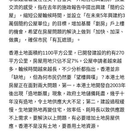
交流的感受，指在去年的施政報告中提出興建「簡約公
屋」，縮短公屋輪候時間，並設立「在未來5年興建約3
萬個簡約公屋單位」的目標，增加基層「劏房」戶上樓
的機會，希望在房屋問題的解決上做到「加快、加深、
做廣」，確保市民「有瓦遮頭」。
香港土地面積約1100平方公里，已開發建設的約有270
平方公里，房屋用地只佔不足7%。公屋申請者越來越
多，輪候時間越來越長，不少分析都指出，香港並非
「缺地」，但為何市民仍然要「望樓興嘆」？本港土地
房屋正在面對兩大問題，第一，本港土地開發自2003年
後出現「造地斷層」現象，政府土地儲備耗盡，幾乎十
年沒有造地，令土地供應大大不足；第二，建設過程緩
慢，生地變熟地再變住宅，效率低、耗時長以致供應跟
不上需求。要解決以上問題，有必要增加土地房屋供
應。香港不是沒有土地，要善用土地資源。