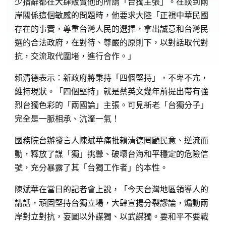
少措辭都在大肆販賣他的所謂「台獨主張」。在談到兩
岸關係這個敏感的問題時，他要求大陸「正視中華民國
存在的事實，尊重台灣人民的選擇，拿出誠意和台灣民
選的合法政府，在對待、尊嚴的原則下，以對話取代對
抗，交流取代圍堵，進行合作。」
賴清德表示：新政府將秉持「四個堅持」，不卑不亢，
維持現狀。「四個堅持」就是蔡英文幾年前提出帶有強
烈台獨色彩的「兩國論」主張。可見新老「台獨分子」
完全是一脈相承、沆瀣一氣！
國務院台辦發言人陳斌華痛批賴清德罔顧民意、逆流而
動，釋放了謀「獨」挑釁、破壞台海和平穩定的危險信
號，充分暴露了其「台獨工作者」的本性。
陳斌華在當日的記者會上說，「今天台灣地區領導人的
講話，頑固堅持台獨立場，大肆宣揚分裂謬論，煽動兩
岸對立對抗，妄圖以外謀獨、以武謀獨。要和平不要戰