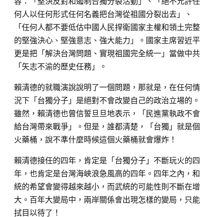
容：「堅決反對和遏制台獨分裂活動」、「絕不允許任
何人以任何形式任何名義把台灣從祖國分裂出去」、
「任何人都不要低估中國人民捍衛國家主權和領土完整
的堅強決心、堅強意志、強大能力」。國家主席習近平
更是把「解決台灣問題、實現祖國完全統一」當做中共
「矢志不渝的歷史任務」。
賴清德的就職演說說明了一個問題，那就是，在任何情
況下「台獨分子」是絕對不會改變自己的政治立場的。
雖然，賴清德也曾信誓旦旦地表示，「民進黨執政不會
給台灣帶來戰爭」。但是，誰都清楚，「台獨」就是個
火藥桶，說不準什麼時候這個火藥桶就會爆炸！
賴清德接任的四年，肯定是「台獨分子」不斷玩火的四
年，也肯定是台灣海峽浪急風高的四年。四年之內，和
統的希望會變得越來越小，而武統的可能性則不斷在增
大。百年大變局中，兩岸關係會出現怎樣的變局，只能
拭目以待了！