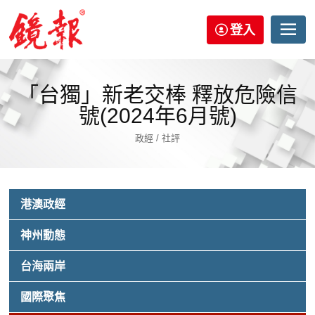
登入
「台獨」新老交棒 釋放危險信
號(2024年6月號)
政經 / 社評
港澳政經
神州動態
台海兩岸
國際聚焦