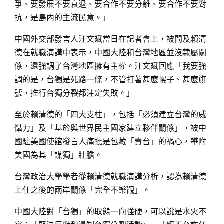
爭、要發展不要衰退、要合作不要分離、要合作不要對
抗，是島內的主流民意。」
中國外交部發言人汪文斌當日在記者會上，被問及賴清
德在就職演講中表示，中國大陸和台灣地區並沒隸屬關
係，還強調了台灣地區擁有主權。汪文斌回應「我要強
調的是，台獨是死路一條，不管打著甚麽幌子、甚麽旗
號，推行台獨分裂都注定失敗。」
至於賴清德的「四大支柱」，包括「必須建立台灣的威
懾力」及「基於與世界民主國家建立夥伴關係」，被中
國駐美國使館發言人痛批是包藏「賣台」的禍心，攀附
美國為其「謀獨」壯膽。
台灣政治大學學者從賴清德就職演講分析，認為賴清德
上任之後的兩岸關係「完全不樂觀」。
中國大陸對「台獨」的取態一向強硬，可以說是水火不