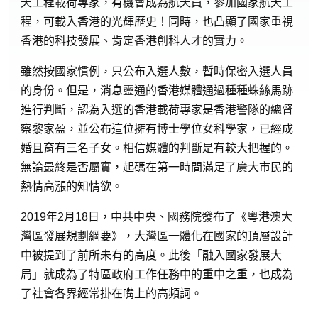
天工程載荷專家，有機會成為航天員，參加國家航天工
程，可載入香港的光輝歷史！同時，也凸顯了國家重視
香港的科技發展、肯定香港創科人才的實力。
雖然按國家慣例，只公布入選人數，暫時保密入選人員
的身份。但是，消息靈通的香港媒體通過種種蛛絲馬跡
進行判斷，認為入選的香港載荷專家是香港警隊的總督
察黎家盈，並公布這位擁有博士學位女科學家，已經成
婚且育有三名子女。相信媒體的判斷是有較大把握的。
無論最終是否屬實，起碼在第一時間滿足了廣大市民的
熱情高漲的知情欲。
2019年2月18日，中共中央、國務院發布了《粵港澳大
灣區發展規劃綱要》，大灣區一體化在國家的頂層設計
中被提到了前所未有的高度。此後「融入國家發展大
局」就成為了特區政府工作任務中的重中之重，也成為
了社會各界經常掛在嘴上的高頻詞。