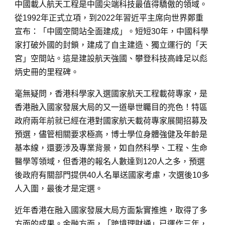
中國載人航天工程是中國尖端科技最值得驕傲的領域。
從1992年正式立項，到2022年習近平主席向世界鄭重
宣布：「中國空間站全面建成」。短短30年，中國科學
家打破外國的封鎖，建成了自主建造、獨立運行的「天
宮」空間站。這是建設航天強國、攀登科技高峰足以彪
炳史冊的里程碑。
毫無疑問，香港科學家入選國家航天工程載荷專家，是
香港融入國家發展大局的又一道舉世矚目的亮色！特區
政府兩年前就已經在港對國家航天載荷專家展開招募及
預選，儘管相關要求極高，博士學位身體強健及年齡是
基本線，還要涉及專業背景，如自然科學、工程、生命
醫學等領域，但香港的報名人數達到120人之多，預選
後政府有關部門提供40人名單送國家考慮，次選後10多
人入圍，最後才是定選。
近年香港在融入國家發展大局方面紮實推進，取得了多
方面的成果。金融方面，「跨境理財通」已運作三年，