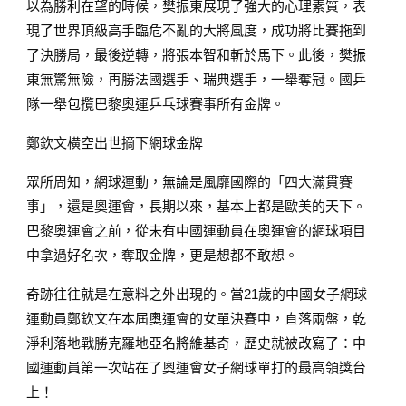
以為勝利在望的時候，樊振東展現了強大的心理素質，表
現了世界頂級高手臨危不亂的大將風度，成功將比賽拖到
了決勝局，最後逆轉，將張本智和斬於馬下。此後，樊振
東無驚無險，再勝法國選手、瑞典選手，一舉奪冠。國乒
隊一舉包攬巴黎奧運乒乓球賽事所有金牌。
鄭欽文橫空出世摘下網球金牌
眾所周知，網球運動，無論是風靡國際的「四大滿貫賽
事」，還是奧運會，長期以來，基本上都是歐美的天下。
巴黎奧運會之前，從未有中國運動員在奧運會的網球項目
中拿過好名次，奪取金牌，更是想都不敢想。
奇跡往往就是在意料之外出現的。當21歲的中國女子網球
運動員鄭欽文在本屆奧運會的女單決賽中，直落兩盤，乾
淨利落地戰勝克羅地亞名將維基奇，歷史就被改寫了：中
國運動員第一次站在了奧運會女子網球單打的最高領獎台
上！