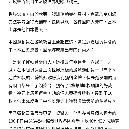
潘展樂百米自由泳破世界紀錄「稱王」
世界泳壇，由於歐美、澳洲運動員在身材、體能乃至訓練
方法等方面得天獨厚，長期以來，各種國際大賽中，基本
上都是他們雄霸天下。
中國運動員在游泳項目上急起直追，還是近幾屆奧運會的
事。本屆奧運會，國家隊成績出眾的有兩人：
一是女子運動員張雨霏。她攜去年亞運會「六冠王」之
威，在本屆奧運會上與世界頂級的游泳運動員一爭高下。
這位26歲的江蘇姑娘雖然沒有獲得金牌，但是她參加的所
有項目都登上了領獎台，獲得了1枚銀牌5枚銅牌的好成
績，連同上屆奧運會，她的個人奧運獎牌數，達到了10
枚。張雨霏成為了中國奧運史上獲獎牌數最多的運動員。
男子運動員潘展樂更是一鳴驚人！他先在最具個人實力的
100米自由泳決賽中獨戰世界各國強手，以46秒40的成績奪
取金牌並打破該項目的世界紀錄。接着，他又同隊友一