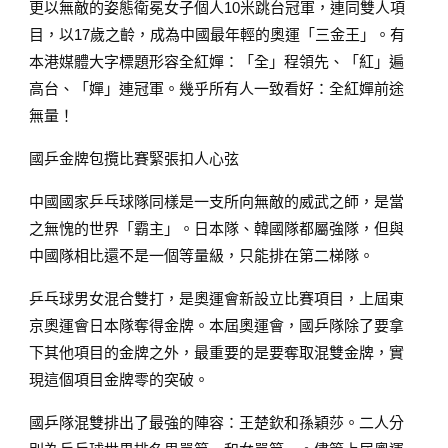
更以無敵的姿態衛冕女子個人10米跳台冠軍，連同雙人項
目，以17歲之齡，成為中國最年輕的奧運「三金王」。有
本港媒體大字標題形容全紅嬋：「全」程領先、「紅」遍
高台、「嬋」連冠軍。幾乎所有人一致看好：全紅嬋前途
無量！
國乒金牌包攬比賽緊張扣人心弦
中國國家乒乓球隊同樣是一支所向無敵的威武之師，是當
之無愧的世界「霸主」。日本隊、韓國隊都屬強隊，但與
中國隊相比還不是一個等量級，只能排在第二梯隊。
乒乓球男女混合雙打，是奧運會新設立比賽項目，上屆東
京奧運會日本隊奪得金牌。本屆奧運會，國乒隊除了要拿
下其他項目的金牌之外，最重要的是要奪取混雙金牌，實
現這個項目金牌零的突破。
國乒隊混雙排出了最強的陣容：王楚欽和孫穎莎。二人分