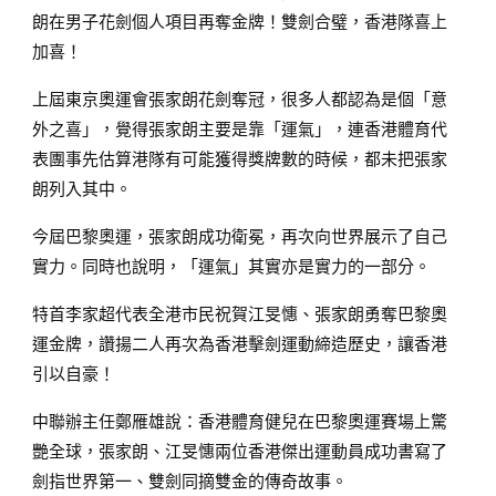
朗在男子花劍個人項目再奪金牌！雙劍合璧，香港隊喜上
加喜！
上屆東京奧運會張家朗花劍奪冠，很多人都認為是個「意
外之喜」，覺得張家朗主要是靠「運氣」，連香港體育代
表團事先估算港隊有可能獲得獎牌數的時候，都未把張家
朗列入其中。
今屆巴黎奧運，張家朗成功衛冕，再次向世界展示了自己
實力。同時也說明，「運氣」其實亦是實力的一部分。
特首李家超代表全港市民祝賀江旻憓、張家朗勇奪巴黎奧
運金牌，讚揚二人再次為香港擊劍運動締造歷史，讓香港
引以自豪！
中聯辦主任鄭雁雄說：香港體育健兒在巴黎奧運賽場上驚
艷全球，張家朗、江旻憓兩位香港傑出運動員成功書寫了
劍指世界第一、雙劍同摘雙金的傳奇故事。