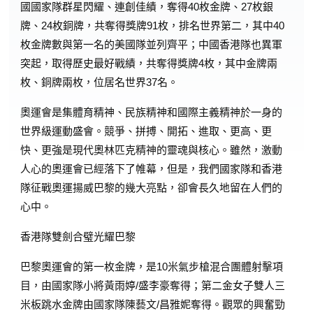
國國家隊群星閃耀、連創佳績，奪得40枚金牌、27枚銀
牌、24枚銅牌，共奪得獎牌91枚，排名世界第二，其中40
枚金牌數與第一名的美國隊並列齊平；中國香港隊也異軍
突起，取得歷史最好戰績，共奪得獎牌4枚，其中金牌兩
枚、銅牌兩枚，位居名世界37名。
奧運會是集體育精神、民族精神和國際主義精神於一身的
世界級運動盛會。競爭、拼搏、開拓、進取、更高、更
快、更強是現代奧林匹克精神的靈魂與核心。雖然，激動
人心的奧運會已經落下了帷幕，但是，我們國家隊和香港
隊征戰奧運揚威巴黎的幾大亮點，卻會長久地留在人們的
心中。
香港隊雙劍合璧光耀巴黎
巴黎奧運會的第一枚金牌，是10米氣步槍混合團體射擊項
目，由國家隊小將黃雨婷/盛李豪奪得；第二金女子雙人三
米板跳水金牌由國家隊陳藝文/昌雅妮奪得。觀眾的興奮勁