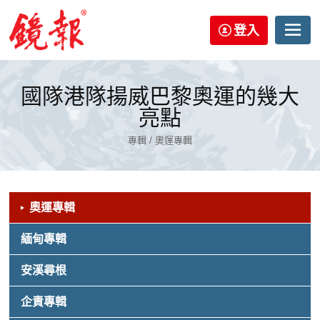
登入
國隊港隊揚威巴黎奧運的幾大
亮點
專輯 / 奧運專輯
奧運專輯
緬甸專輯
安溪尋根
企責專輯