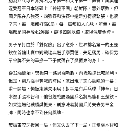
別為乒乓球世界排名男單第一和女單第一。儘管上屆奧運
混雙冠軍日本隊碰上「神秘軍團」朝鮮隊，意外落敗，但
國乒隊在八強賽、四強賽和決賽中還是打得很緊張，也很
辛苦。每一場都打滿6局，每一局都扣人心弦。所幸，每一
場都是國乒隊4:2獲勝，最後如願以償，取得混雙金牌。
男子單打由於「雙保險」出了意外，世界排名第一的王楚
欽在首輪比賽中對戰瑞典選手摩賈德，失足落馬，確保男
單金牌不失的重擔一下子就落在了樊振東的身上。
從32強開始，樊振東一路過關斬將，前幾輪還比較順利。
但是，到八強爭奪戰的時候，就出現了驚心動魄的一幕：
甫一開場，樊振東連失兩局！對手是有乒乓球「神童」日
本選手張本智和。他曾經戰勝過國乒名將馬龍和王楚欽。
如果這場他戰勝樊振東，則意味着將國乒將失去男單金
牌，同時也拿不到任何獎牌。
樊振東咬牙扳回一局，但又失去了下一局。正當張本智和