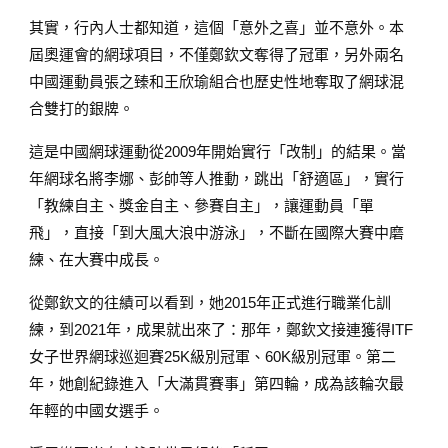
其實，行內人士都知道，這個「意外之喜」並不意外。本
屆奧運會的網球項目，不僅鄭欽文奪得了冠軍，另外兩名
中國運動員張之臻和王欣瑜組合也歷史性地奪取了網球混
合雙打的銀牌。
這是中國網球運動從2009年開始實行「改制」的結果。當
年網球名將李娜、彭帥等人推動，跳出「舒適區」，實行
「教練自主、獎金自主、參賽自主」，讓運動員「單
飛」，直接「到大風大浪中游泳」，不斷在國際大賽中磨
練、在大賽中成長。
從鄭欽文的往績可以看到，她2015年正式進行職業化訓
練，到2021年，成果就出來了：那年，鄭欽文接連獲得ITF
女子世界網球巡迴賽25K級別冠軍、60K級別冠軍。第二
年，她創紀錄進入「大滿貫賽事」第四輪，成為該輪次最
年輕的中國女選手。