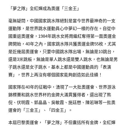
「夢之隊」全紅嬋成為奧運「三金王」
毫無疑問，中國國家跳水隊絕對是當今世界最神奇的一支
運動隊，是世界跳水運動員心中夢幻一樣的存在。自從中
國重返奧運會，1984年跳水女將周繼紅奪得第一面奧運金
牌開始，40年之內，國家跳水隊共獲奧運金牌55枚，尤其
是近幾屆奧運會，只要中國跳水隊出場，無論是10跳台，
還是3米跳板，無論是單人跳水還是雙人跳水，也無論是男
子跳水還是女子跳水，基本上都是中國運動員的「表演
賽」，世界上再沒有哪個國家能夠創造如此佳績！
國家隊在40年的征戰中，湧現了一大批奧運會、世界游泳
錦標賽和跳水世界杯的金牌大滿貫獲得者，還出現了熊
倪、伏明霞、郭晶晶、吳敏霞、施廷懋、陳若琳等一批奧
運會的「三金王」、「四金王」。
本屆巴黎奧運會，「夢之隊」不但囊括所有金牌，全紅嬋