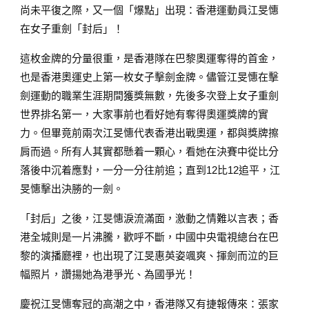
尚未平復之際，又一個「爆點」出現：香港運動員江旻憓
在女子重劍「封后」！
這枚金牌的分量很重，是香港隊在巴黎奧運奪得的首金，
也是香港奧運史上第一枚女子擊劍金牌。儘管江旻憓在擊
劍運動的職業生涯期間獲獎無數，先後多次登上女子重劍
世界排名第一，大家事前也看好她有奪得奧運獎牌的實
力。但畢竟前兩次江旻憓代表香港出戰奧運，都與獎牌擦
肩而過。所有人其實都懸着一顆心，看她在決賽中從比分
落後中沉着應對，一分一分往前追；直到12比12追平，江
旻憓擊出決勝的一劍。
「封后」之後，江旻憓淚流滿面，激動之情難以言表；香
港全城則是一片沸騰，歡呼不斷，中國中央電視總台在巴
黎的演播廳裡，也出現了江旻惠英姿颯爽、揮劍而泣的巨
幅照片，讚揚她為港爭光、為國爭光！
慶祝江旻憓奪冠的高潮之中，香港隊又有捷報傳來：張家