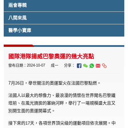
兩會專輯
八閩來風
醫學小寶庫
國隊港隊揚威巴黎奧運的幾大亮點
發布日期：2024-10-07
成一
分享：
7
月26日，舉世關注的奧運聖火在法國巴黎點燃。
法國人以最大的想像力、最浪漫的情懷在世界聞名巴黎鐵
塔前、在風光旖旎的塞納河畔，舉行了一場規模盛大且又
別開生面的奧運開幕式。
接下來的17天，各項世界頂尖級的運動項目依次展開。中