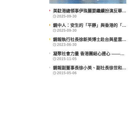
美駐港總領事伊珠麗要繼續扮演反華鷹派角色？
鏡中人：安生的「平靜」與香港的「前行」
鏡報執行社長徐新英博士赴台與星雲大師會晤
凝聚社會力量 香港團結心連心 ——企業社會責任活力香港成就動力研討會舉辦
鏡報副董事長徐小英、副社長徐世和博士出席義工活動
2025-09-30
2025-09-30