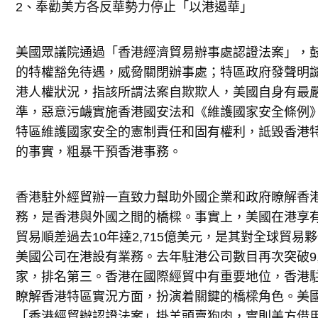
2、奉勸美方各反華勢力停止「以港遏華」
美國眾議院通過「香港經濟貿易辦事處認證法案」，
的特權豁免待遇，威脅關閉辦事處；特區政府發聲明
港人權狀況，指該所謂法案自欺欺人，美國自身有最
準，惡意污衊實施香港國安法和《維護國家安全條例
特區維護國家安全的憲制責任和固有權利，詆毀香港
的事實，粗暴干預香港事務。
香港駐外經貿辦一直致力幫助外國企業和政府瞭解香
務，是香港與外國之間的橋樑。事實上，美國在港享
貿易順差過去10年達2,715億美元，是其對全球貿易夥
美國公司在港設有業務。去年駐港公司數目再次突破9,0
家，排名第三。香港在國際經貿中有重要地位，香港
瞭解香港特區實況方面，扮演着關鍵的橋樑角色。美
「香港經貿辦認證法案」掛羊頭賣狗肉，實則美方借