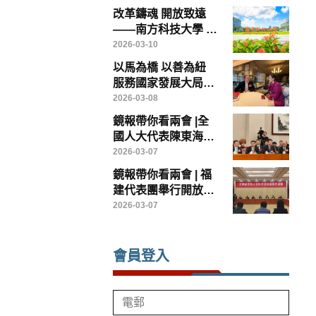
成立專責政策委員會
改革鑄魂 開放致遠
破解制度瓶頸
——南方科技大學 中
國高等教育改革的範
2026-03-10
本
以馬為橋 以善為紐
服務國家發展大局
——香港鏡報專訪全
2026-03-08
國政協常委、香港賽
鏡報帶你看兩會 |全
馬會主席廖長江
國人大代表陳東海：
以台創園為載體，打
2026-03-07
造兩岸農業融合發展
鏡報帶你看兩會 | 福
示範樣板
建代表團舉行開放團
組會議
2026-03-07
會員登入