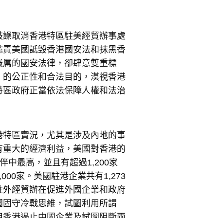
鼓譟取消香港特區駐美經貿辦事處
譴責美國詆毁香港國安法和抹黑香
嚴厲的國安法律，卻肆意雙重標
》的公正性和合法目的，漠視香港
特區政府正當依法保障人權和法治
港特區實況，尤其是涉及內地的事
有重大的經濟利益，美國對香港的
伴中最高，並且有超過1,200家
00家。美國駐港企業共有1,273
駐外經貿辦在促進外國企業和政府
國固守冷戰思維，試圖利用所謂
用香港遏止中國企業及試圖阻斷兩