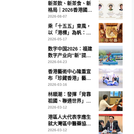
新茶飲、新茶食、新
格局｜2026香港國際
茶文化論壇8月14日
2026-08-07
灣仔啟幕
乘「十五五」東風，
以「港標」為帆：香
港如何引領中醫藥高
2026-05-17
質量出海
数字中国2026：福建
数字产业向“新”提
“质”——写在第九届
2026-04-23
数字中国建设峰会召
香港藝術中心隆重宣
开前夕
布「珍藏香港」藝術
博覽將於「藝術三
2026-03-16
月」盛大登場
林順潮：發揮「背靠
祖國、聯通世界」優
勢，香港醫療創新、
2026-03-12
教育與醫療旅遊大有
港區人大代表李應生
可為
就大灣區中醫藥協同
發展提出具體建議 倡
2026-03-12