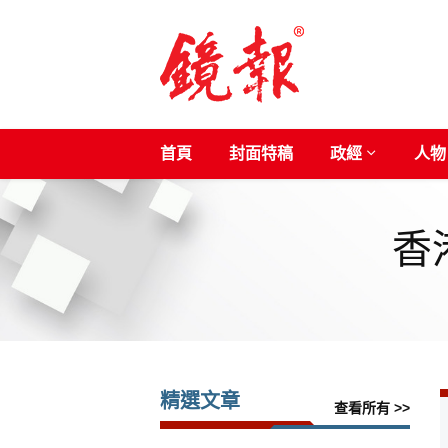
首頁
封面特稿
政經
人物
香
精選文章
查看所有 >>