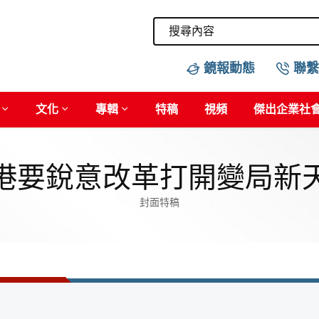
鏡報動態
聯繫
文化
專輯
特稿
視頻
傑出企業社
港要銳意改革打開變局新
封面特稿