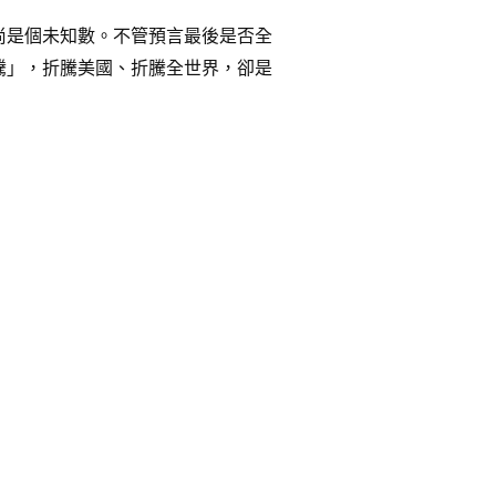
尚是個未知數。不管預言最後是否全
騰」，折騰美國、折騰全世界，卻是