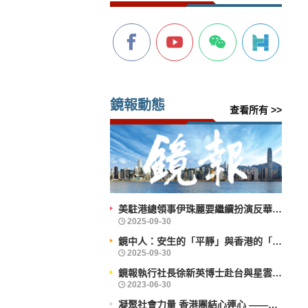
鏡報動態
查看所有 >>
美駐港總領事伊珠麗要繼續扮演反華鷹派角色？
鏡中人：安生的「平靜」與香港的「前行」
鏡報執行社長徐新英博士赴台與星雲大師會晤
凝聚社會力量 香港團結心連心 ——企業社會責任活力香港成就動力研討會舉辦