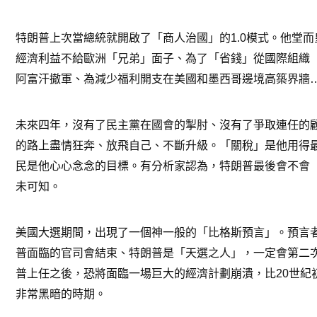
特朗普上次當總統就開啟了「商人治國」的1.0模式。他堂
經濟利益不給歐洲「兄弟」面子、為了「省錢」從國際組織
阿富汗撤軍、為減少福利開支在美國和墨西哥邊境高築界牆
未來四年，沒有了民主黨在國會的掣肘、沒有了爭取連任的
的路上盡情狂奔、放飛自己、不斷升級。「關稅」是他用得
民是他心心念念的目標。有分析家認為，特朗普最後會不會
未可知。
美國大選期間，出現了一個神一般的「比格斯預言」。預言
普面臨的官司會結束、特朗普是「天選之人」，一定會第二
普上任之後，恐將面臨一場巨大的經濟計劃崩潰，比20世紀
非常黑暗的時期。