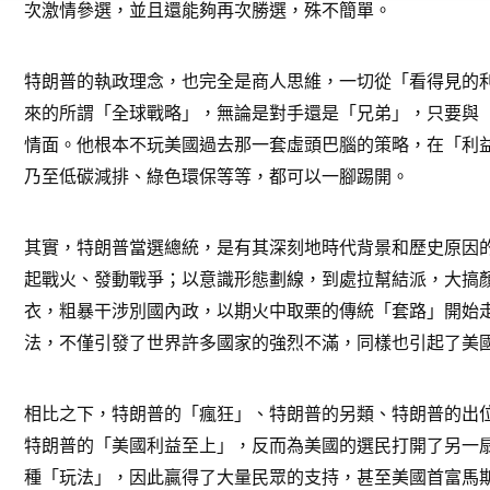
次激情參選，並且還能夠再次勝選，殊不簡單。
特朗普的執政理念，也完全是商人思維，一切從「看得見的
來的所謂「全球戰略」，無論是對手還是「兄弟」，只要與
情面。他根本不玩美國過去那一套虛頭巴腦的策略，在「利
乃至低碳減排、綠色環保等等，都可以一腳踢開。
其實，特朗普當選總統，是有其深刻地時代背景和歷史原因
起戰火、發動戰爭；以意識形態劃線，到處拉幫結派，大搞
衣，粗暴干涉別國內政，以期火中取栗的傳統「套路」開始
法，不僅引發了世界許多國家的強烈不滿，同樣也引起了美
相比之下，特朗普的「瘋狂」、特朗普的另類、特朗普的出
特朗普的「美國利益至上」，反而為美國的選民打開了另一
種「玩法」，因此贏得了大量民眾的支持，甚至美國首富馬