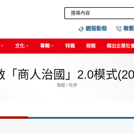
鏡報動態
聯繫
文化
專輯
特稿
視頻
傑出企業社
「商人治國」2.0模式(202
政經 / 社評