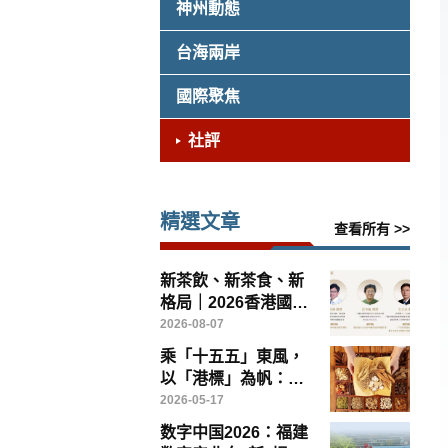
神州動態
台海兩岸
國際聚焦
社評
精選文章
查看所有 >>
新茶飲、新茶食、新
格局｜2026香港國際
茶文化論壇8月14日
2026-08-07
灣仔啟幕
乘「十五五」東風，
以「港標」為帆：香
港如何引領中醫藥高
2026-05-17
質量出海
数字中国2026：福建