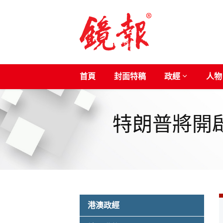
首頁
封面特稿
政經
人物
特朗普將開啟
港澳政經