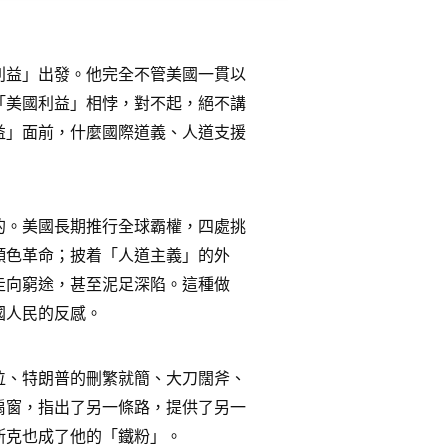
利益」出發。他完全不管美國一貫以
「美國利益」相悖，對不起，絕不講
益」面前，什麼國際道義、人道支援
的。美國長期推行全球霸權，四處挑
顏色革命；披着「人道主義」的外
走向窮途，甚至泥足深陷。這種做
國人民的反感。
位、特朗普的刪繁就簡、大刀闊斧、
扇窗，指出了另一條路，提供了另一
斯克也成了他的「鐵粉」。