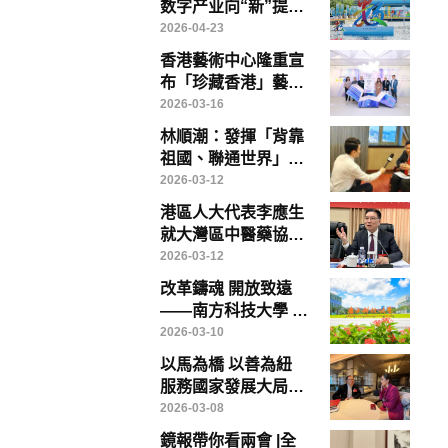
数字产业向“新”提
“质”——写在第九届
2026-04-23
数字中国建设峰会召
香港藝術中心隆重宣
开前夕
布「珍藏香港」藝術
博覽將於「藝術三
2026-03-16
月」盛大登場
林順潮：發揮「背靠
祖國、聯通世界」優
勢，香港醫療創新、
2026-03-12
教育與醫療旅遊大有
港區人大代表李應生
可為
就大灣區中醫藥協同
發展提出具體建議 倡
2026-03-12
成立專責政策委員會
改革鑄魂 開放致遠
破解制度瓶頸
——南方科技大學 中
國高等教育改革的範
2026-03-10
本
以馬為橋 以善為紐
服務國家發展大局
——香港鏡報專訪全
2026-03-08
國政協常委、香港賽
鏡報帶你看兩會 |全