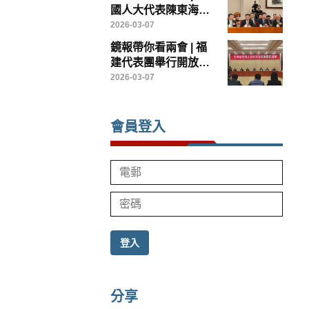
馬會主席廖長江
國人大代表陳東海：
以台創園為載體，打
2026-03-07
造兩岸農業融合發展
鏡報帶你看兩會 | 福
示範樣板
建代表團舉行開放團
組會議
2026-03-07
會員登入
登入
分享