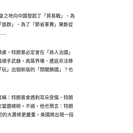
而皇之地向中國發起了「貿易戰」、為
「退群」、為了「節省軍費」果斷從
……
顧慮，特朗普必定會在「商人治國」
最順手武器，高築界墻、遣返非法移
「玩」出個新版的「閉關鎖國」？也
者稱：特朗普會遇刺耳朵受傷、特朗
次當選總統。不過，他也預言：特朗
初的大蕭條更嚴重，美國將出現一段