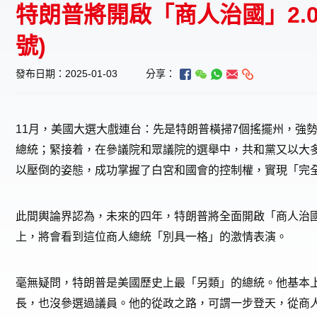
特朗普將開啟「商人治國」2.0模
號)
發布日期：2025-01-03
分享：
1
1
月，美國大選大戲連台：先是特朗普橫掃7個搖擺州，強勢
總統；緊接着，在參議院和眾議院的選舉中，共和黨又以大
以壓倒的姿態，成功掌握了白宮和國會的控制權，實現「完
此間輿論界認為，未來的四年，特朗普將全面開啟「商人治國
上，將會看到這位商人總統「別具一格」的激情表演。
毫無疑問，特朗普是美國歷史上最「另類」的總統。他基本
長，也沒參選過議員。他的從政之路，可謂一步登天，從商