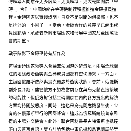
磚領導人同意在更多層級、更廣領域、更大範圍開展「金
磚+」合作，中國始終在金磚機制裡積極推進金磚擴員進
程。金磚國家以實踐證明，自身不是封閉的俱樂部，也不
是排外的「小圈子」。當前，金磚合作的意義早已超出成
員國範疇，承載着新興市場國家和發展中國家乃至國際社
會的期望。
戰爭陰影下金磚亟待有所作為
這場金磚國家領導人會議無法回避的背景是，兩場全球關
注的地緣政治衝突與金磚成員國都有密切聯繫。一方面，
主辦國俄羅斯依然與烏克蘭處於衝突狀態。會前，俄羅斯
副外長介紹，儘管俄方不認為當前存在與烏克蘭直接接觸
的可能性，但俄方對包括金磚國家在內的各方提出的解決
方案均持開放態度。同時，這也是烏克蘭危機發生後，少
有的在俄羅斯舉行的國際峰會，這成為俄羅斯總統普京難
得的主場外交機會。此外，聯合國秘書長古特雷斯也抵達
喀山與普京會晤，雙方討論包括中東危機和烏克蘭局勢等