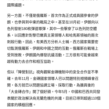
國際議題。
另一方面，不僅是俄羅斯，首次作為正式成員國參會的伊
朗，也參與到中東的戰局之中。甚至在10月初，伊朗向以
色列發射180枚彈道導彈，其中一些擊穿了以色列防空體
系，以回應針對黎巴嫩真主黨領導人和哈馬斯領袖的兩次
刺殺行動。因此，有美西方分析人士稱，西方國家需要密
切監測俄羅斯、伊朗和中國之間的互動。俄羅斯在戰場上
受到挫敗，伊朗國內爆發抗議活動，三方很有可能會越來
越有動力去合作和相互協助。
但以「陣營對抗」視角觀察金磚機制中的安全合作並不準
確。去年11月，金磚國家領導人巴以問題特別視頻峰會召
開，各方就巴以問題協調立場、採取行動，為擴員後的
「大金磚合作」開了個好頭。今年5月，中國和巴西共同發
表關於政治解決烏克蘭危機的共識，目前已得到超過110個
國家的積極回應。