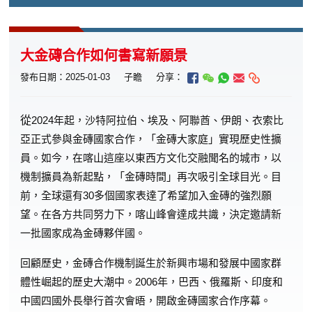
大金磚合作如何書寫新願景
發布日期：2025-01-03
子瞻
分享：
從
2024年起，沙特阿拉伯、埃及、阿聯酋、伊朗、衣索比
亞正式參與金磚國家合作，「金磚大家庭」實現歷史性擴
員。如今，在喀山這座以東西方文化交融聞名的城市，以
機制擴員為新起點，「金磚時間」再次吸引全球目光。目
前，全球還有30多個國家表達了希望加入金磚的強烈願
望。在各方共同努力下，喀山峰會達成共識，決定邀請新
一批國家成為金磚夥伴國。
回顧歷史，金磚合作機制誕生於新興市場和發展中國家群
體性崛起的歷史大潮中。2006年，巴西、俄羅斯、印度和
中國四國外長舉行首次會晤，開啟金磚國家合作序幕。