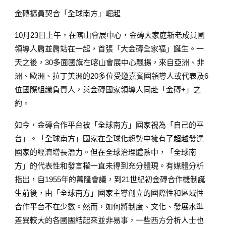
金磚擴員契合「全球南方」崛起
10月23日上午，在喀山會展中心，金磚大家庭新老成員國
領導人肩並肩站在一起，首張「大金磚全家福」誕生。一
天之後，30多面國旗在喀山會展中心飄揚，來自亞洲、非
洲、歐洲、拉丁美洲的20多位受邀嘉賓國領導人或代表及6
位國際組織負責人，與金磚國家領導人同赴「金磚+」之
約。
如今，金磚合作平台被「全球南方」國家視為「自己的平
台」。「全球南方」國家在全球化趨勢中擁有了超越發達
國家的經濟增長潛力。但在全球治理體系中，「全球南
方」的代表性和發言權一直未得到充分體現。有媒體分析
指出，自1955年的萬隆會議，到21世紀初金磚合作機制誕
生前後，由「全球南方」國家主導創立的國際性和區域性
合作平台不在少數。然而，如何將制度、文化、發展水準
差異較大的各國團結起來並非易事，一些西方分析人士也