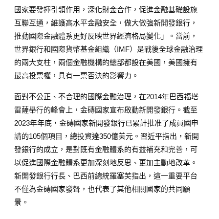
國家要發揮引領作用，深化財金合作，促進金融基礎設施
互聯互通，維護高水平金融安全，做大做強新開發銀行，
推動國際金融體系更好反映世界經濟格局變化」。當前，
世界銀行和國際貨幣基金組織（IMF）是戰後全球金融治理
的兩大支柱，兩個金融機構的總部都設在美國，美國擁有
最高投票權，具有一票否決的影響力。
面對不公正、不合理的國際金融治理，在2014年巴西福塔
雷薩舉行的峰會上，金磚國家宣布啟動新開發銀行。截至
2023年年底，金磚國家新開發銀行已累計批准了成員國申
請的105個項目，總投資達350億美元。習近平指出，新開
發銀行的成立，是對既有金融體系的有益補充和完善，可
以促進國際金融體系更加深刻地反思、更加主動地改革。
新開發銀行行長、巴西前總統羅塞芙指出，這一重要平台
不僅為金磚國家發聲，也代表了其他相關國家的共同願
景。