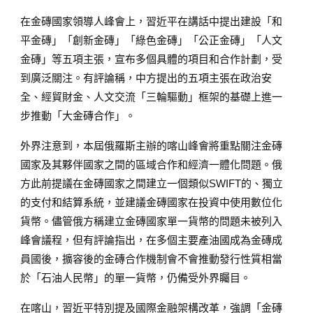
在金磚國家領導人峰會上，習近平在講話中提出建設「和
平金磚」「創新金磚」「綠色金磚」「公正金磚」「人文
金磚」等五項主張，宣布多個具體的項目和合作計劃，受
到廣泛關注。有評論稱，中方提出的五項主張在政治安
全、經貿財金、人文交流「三輪驅動」框架的基礎上進一
步推動「大金磚合作」。
外界注意到，本屆俄羅斯主辦的喀山峰會將重點關注金磚
國家及其夥伴國家之間的區域合作和經濟一體化問題。俄
方此前提議在金磚國家之間建立一個類似SWIFT的、獨立
的支付和結算系統，並建議金磚國家在投資中使用數位化
貨幣。儘管俄方稱建立金磚國家單一貨幣的問題未被列入
峰會議程，但有評論指出，在多個主要產油國成為金磚成
員國後，擴容後的金磚合作機制會不會推動發行性質相當
於「石油人民幣」的單一貨幣，仍備受外界矚目。
在喀山，習近平特別提及國際金融架構改革，強調「金磚