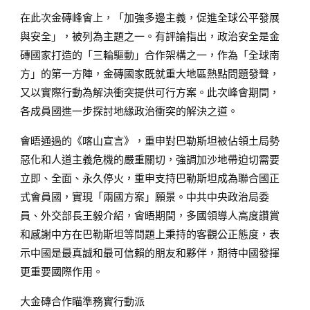
在此次金磚峰會上，「加強多邊主義，促進全球公平發展
與安全」，被列為主題之一。有評論指出，政治安全是金
磚國家打造的「三輪驅動」合作架構之一，作為「全球南
方」的第一方陣，金磚國家既就重大地區熱點問題發聲，
又以實際行動為解決衝突提供可行方案。此次峰會期間，
各成員國進一步探討地緣政治衝突的解決之道。
會晤通過的《喀山宣言》，重申對巴勒斯坦被佔領土局勢
惡化和人道主義危機的嚴重關切，強調加沙地帶迫切需要
立即、全面、永久停火，重申支持巴勒斯坦成為聯合國正
式會員國，實現「兩國方案」願景。中共中央政治局委
員、外交部長王毅介紹，會晤期間，多國領導人高度讚賞
和感謝中方在巴勒斯坦等問題上秉持的客觀公正態度，表
示中國是最真誠和最可信賴的朋友和夥伴，期待中國發揮
更重要國際作用。
大金磚合作瞄準務實行動派