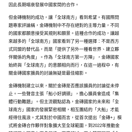
因此長期唱衰發展中國家間的合作。
但金磚機制的成功，讓「全球南方」看到希望。有國際問
題專家評論稱，金磚機制中不存在絕對的主導力量，不同
的國家都願意接受其規則和願景。這種合作的成功，讓越
來越多的「全球南方」國家看到了另一種選擇：不是西方
式同盟的替代品，而是「提供了另外一種看世界、建立夥
伴關係的角度」。作為「全球南方第一方陣」，金磚國家
始終與「全球南方」的意願相向而行，在這一過程中，有
關金磚國家擴員的討論無疑是最佳縮影。
金磚機制建立以來，關於金磚是否應該擴員的討論從未停
止。一些聲音主張「船小好調頭」，擔心擴員會造成「集
體行動難題」。但主流觀點認為，金磚國家的未來和「全
球南方」國家的發展緊密相關，相互團結的「大船」才能
經得住風浪。尤其對於中國而言，從首次提出「金磚+」模
式將金磚合作夥伴對象擴大至全球範圍，到2022年推動金