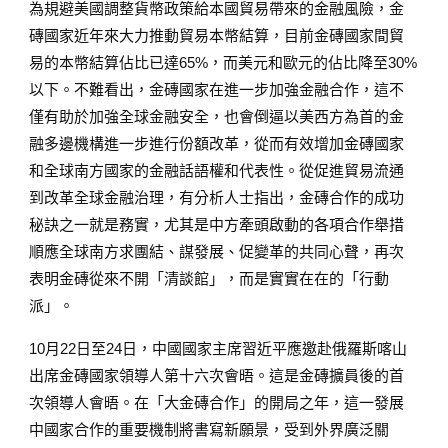
為規避美國調整貨幣政策給本國貿易帶來的金融風險，金
磚國家近年來大力推動貿易本幣結算，目前金磚國家間貿
易的本幣結算佔比已達65%，而美元和歐元的佔比降至30%
以下。不難看出，金磚國家在進一步加強金融合作，這不
僅有助於加強全球金融安全，也會倒逼以美西方為首的金
融多邊機構進一步進行份額改革，從而有效增加金磚國家
和全球南方國家的金融話語權和代表性。從促進貿易流通
到改革全球金融治理，有分析人士指出，金磚合作的成功
秘訣之一就是務實，尤其是中方牽頭啟動的各項合作舉措
順應全球南方求團結、謀發展、促變革的共同心聲，再次
表明金磚從來不開「清談館」，而是實實在在的「行動
派」。
10月22日至24日，中國國家主席習近平應邀赴俄羅斯喀山
出席金磚國家領導人第十六次會晤。這是金磚擴員後的首
次領導人會晤。在「大金磚合作」的開局之年，這一發展
中國家合作的重要機制將書寫新願景，受到外界廣泛關