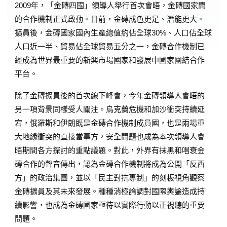
2009年，「金磚四國」領導人舉行首次會晤，金磚國家間
的合作機制正式啟動。目前，金磚成色更足、潛能更大。
擴員後，金磚國家國內生產總值約佔全球30%、人口佔全球
人口近一半、貿易佔全球貿易五分之一，金磚合作機制已
經成為世界最重要的新興市場國家和發展中國家團結合作
平台。
除了金磚擴員後的首次線下峰會，今年金磚領導人會晤的
另一項背景同樣受人關注。烏克蘭危機和加沙衝突持續延
宕，俄羅斯和伊朗既是金磚合作機制成員國，也是兩場重
大地緣衝突的直接當事方，安全問題也成為本次領導人會
晤期間各方探討的重點議題。對此，外界有抹黑和唱衰金
磚合作的聲音傳出，認為金磚合作機制將成為公開「反西
方」的政治集團，並以「民主對抗專制」的刻板視角觀察
金磚擴員及其未來發展。種種消極論調對國際輿論造成持
續影響，也成為金磚國家亟待以實際行動以正視聽的重要
問題。