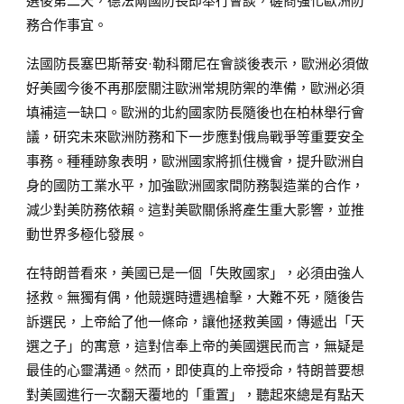
選後第二天，德法兩國防長即舉行會談，磋商強化歐洲防
務合作事宜。
法國防長塞巴斯蒂安·勒科爾尼在會談後表示，歐洲必須做
好美國今後不再那麼關注歐洲常規防禦的準備，歐洲必須
填補這一缺口。歐洲的北約國家防長隨後也在柏林舉行會
議，研究未來歐洲防務和下一步應對俄烏戰爭等重要安全
事務。種種跡象表明，歐洲國家將抓住機會，提升歐洲自
身的國防工業水平，加強歐洲國家間防務製造業的合作，
減少對美防務依賴。這對美歐關係將產生重大影響，並推
動世界多極化發展。
在特朗普看來，美國已是一個「失敗國家」，必須由強人
拯救。無獨有偶，他競選時遭遇槍擊，大難不死，隨後告
訴選民，上帝給了他一條命，讓他拯救美國，傳遞出「天
選之子」的寓意，這對信奉上帝的美國選民而言，無疑是
最佳的心靈溝通。然而，即使真的上帝授命，特朗普要想
對美國進行一次翻天覆地的「重置」，聽起來總是有點天