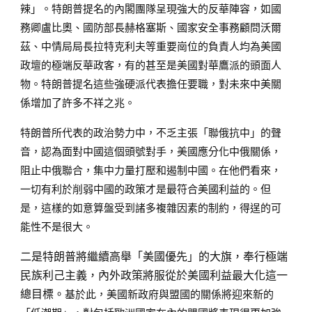
辣」。特朗普提名的內閣團隊呈現強大的反華陣容，如國
務卿盧比奧、國防部長赫格塞斯、國家安全事務顧問沃爾
茲、中情局局長拉特克利夫等重要崗位的負責人均為美國
政壇的極端反華政客，有的甚至是美國對華鷹派的頭面人
物。特朗普提名這些強硬派代表擔任要職，對未來中美關
係增加了許多不祥之兆。
特朗普所代表的政治勢力中，不乏主張「聯俄抗中」的聲
音，認為面對中國這個頭號對手，美國應分化中俄關係，
阻止中俄聯合，集中力量打壓和遏制中國。在他們看來，
一切有利於削弱中國的政策才是最符合美國利益的。但
是，這樣的如意算盤受到諸多複雜因素的制約，得逞的可
能性不是很大。
二是特朗普將繼續高舉「美國優先」的大旗，奉行極端
民族利己主義，內外政策將服從於美國利益最大化這一
總目標。
基於此，美國新政府與盟國的關係將迎來新的