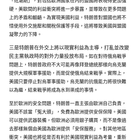
「低潮期」，對包括歐洲國家在內的盟國將表現得更加強
硬，美歐間的利益衝突將進一步暴露，並導致在更多問題
上的矛盾和齟齬。為實現美國利益，特朗普對盟國也將不
惜使用外交施壓和關稅保護等手段，這將導致美國與盟國
凝聚力的下降。
三是特朗普在外交上將以現實利益為主導，打亂並改變
民主黨執政時的對外力量投放布局
。如在對待俄烏戰爭
問題上，特朗普政府不大可能再像拜登總統那樣向烏克蘭
提供大規模軍事援助，而是促使俄烏結束戰爭。實際上，
美國只要停止對烏軍事援助，烏克蘭的抗俄能力將很快難
以為繼，結束戰爭將成為水到渠成的事情。
至於歐洲的安全問題，特朗普一直主張由歐洲自己負責，
美國不該當「冤大頭」，免費為歐洲提供安保保障。美國
可以提供武器裝備，但歐洲必須用銀子購買，而不是像過
去那樣無償由美國為歐洲提供「安保服務」。對其他地區
衝突，美國也將從是否有利於美國現實利益為考量，重新