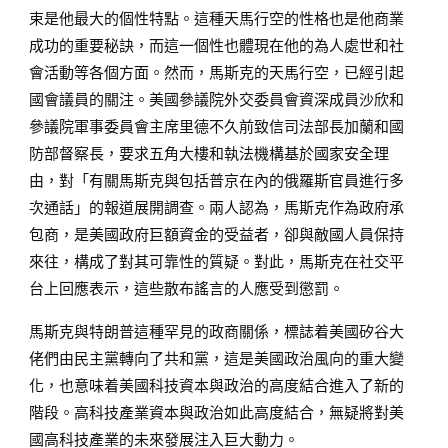
束是他最大的個性特點。這種天馬行空的性格也是他商業
成功的重要秘訣，而這一個性也體現在他的為人處世和社
會活動等各個方面。然而，馬斯克的天馬行空，已經引起
國會議員的關注。美國參議院外交委員會資深成員沙欣和
參議院軍事委員會主席里德不久前致信司法部長加蘭和國
防部督察長，要求五角大樓和執法機構基於國家安全理
由，對「有關馬斯克與包括普京在內的俄羅斯官員進行多
次通話」的報道展開調查。兩人認為，馬斯克作為政府承
包商，是美國政府巨額資金的受益者，卻與敵國人員保持
來往，構成了對其可靠性的質疑。對此，馬斯克在社交平
台上回應表示，這些散布謠言的人應受到懲罰。
馬斯克與特朗普這種罕見的政商關係，標誌着美國矽谷大
佬們由民主黨轉向了共和黨，這是美國政治風向的重大變
化，也意味着美國科技資本與政治的高度結合進入了新的
階段。高科技產業資本與政治如此高度結合，無疑將對美
國高科技產業的未來發展注入巨大動力。