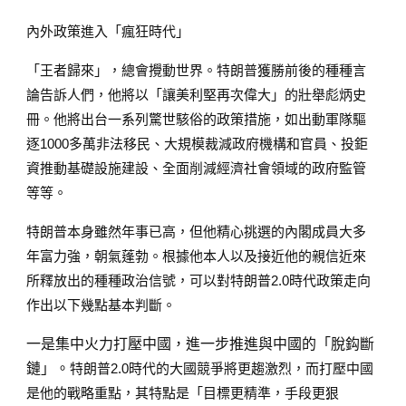
內外政策進入「瘋狂時代」
「王者歸來」，總會攪動世界。特朗普獲勝前後的種種言
論告訴人們，他將以「讓美利堅再次偉大」的壯舉彪炳史
冊。他將出台一系列驚世駭俗的政策措施，如出動軍隊驅
逐1000多萬非法移民、大規模裁減政府機構和官員、投鉅
資推動基礎設施建設、全面削減經濟社會領域的政府監管
等等。
特朗普本身雖然年事已高，但他精心挑選的內閣成員大多
年富力強，朝氣蓬勃。根據他本人以及接近他的親信近來
所釋放出的種種政治信號，可以對特朗普2.0時代政策走向
作出以下幾點基本判斷。
一是集中火力打壓中國，進一步推進與中國的「脫鈎斷
鏈」。
特朗普2.0時代的大國競爭將更趨激烈，而打壓中國
是他的戰略重點，其特點是「目標更精準，手段更狠