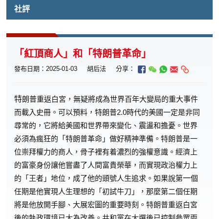
社評
「紅頂商人」和「特朗普革命」
發布日期：2025-01-03
胡后法
分享：
特
朗普重返白宮，無疑將成為世界百年大變局的重大事件
而載入史冊。可以預料，特朗普2.0時代的美國一定是非同
尋常的，它將給美國和世界帶來變化、震盪和擔憂。世界
必須為瘋狂的「特朗普革命」做好精神準備。特朗普是一
位崇拜權力的商人，骨子裡有着濃烈的強權意識。經濟上
的富豪身份讓他嘗盡了人間富貴榮華，而實現政治權力上
的「王者」地位，成了他的頭號人生追求。如果說第
一
個
任期是他實現人生理想的「初試牛刀」，那麼第二個任期
將是他放開手腳、大展宏圖的重要時刻。特朗普重返白宮
後的執政環境已大為改善。共和黨在大選後已控制參眾兩