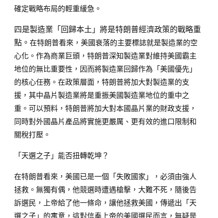
確定戰略布局的輕重緩急。
四是製造業「回歸本土」將是特朗普經濟政策的戰略重
點。
在特朗普看來，美國衰落的主要標誌就是製造業的空
心化。作為商業巨頭，特朗普深知製造業對維持美國霸主
地位的無比重要性，因而將製造業回歸作為「美國優先」
的核心任務。在政策層面，特朗普將加大對製造業的支
援，其中晶片製造業將是重振美國製造業地位的重中之
重。可以預料，特朗普將加大對本國晶片業的財政支援，
同時對外國晶片產品將實施更嚴厲、更有效的進口限制和
關稅打壓。
「天選之子」能否扭轉乾坤？
在特朗普看來，美國已是一個「失敗國家」，必須由強人
拯救。無獨有偶，他競選時遭遇槍擊，大難不死，隨後告
訴選民，上帝給了他一條命，讓他拯救美國，傳遞出「天
選之子」的寓意，這對信奉上帝的美國選民而言，無疑是