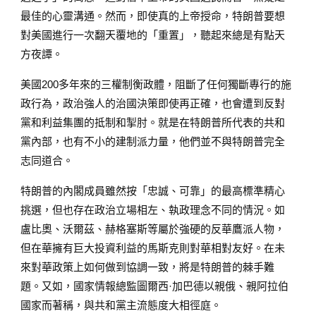
最佳的心靈溝通。然而，即使真的上帝授命，特朗普要想
對美國進行一次翻天覆地的「重置」，聽起來總是有點天
方夜譚。
美國200多年來的三權制衡政體，阻斷了任何獨斷專行的施
政行為，政治強人的治國決策即使再正確，也會遭到反對
黨和利益集團的抵制和掣肘。就是在特朗普所代表的共和
黨內部，也有不小的建制派力量，他們並不與特朗普完全
志同道合。
特朗普的內閣成員雖然按「忠誠、可靠」的最高標準精心
挑選，但也存在政治立場相左、執政理念不同的情況。如
盧比奧、沃爾茲、赫格塞斯等屬於強硬的反華鷹派人物，
但在華擁有巨大投資利益的馬斯克則對華相對友好。在未
來對華政策上如何做到協調一致，將是特朗普的棘手難
題。又如，國家情報總監圖爾西·加巴德以親俄、親阿拉伯
國家而著稱，與共和黨主流態度大相徑庭。