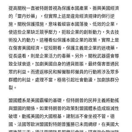
提高關稅一直被特朗普視為保護本國產業、振興美國經濟
的「靈丹妙藥」，但實際上這是違背經濟規律的倒行逆
施。關稅保護措施，意味着縱容本國落後、低效的企業，
使這些企業缺乏競爭壓力，扼殺企業的創新動力，失去技
術投入的動力。這種看似保護本國企業的政策，實際上是
在傷害美國經濟。從短期看，保護主義是企業的迷魂藥，
從長遠看，則是企業活力的毒藥。另外，關稅武器還會導
致全球衰退，加劇美國自身的通貨膨脹，最終傷害普通民
眾的利益。而遣返移民和解僱聯邦僱員的行動將涉及眾多
群體的利益，處理不當，極易引起社會動盪，加劇族群分
裂。
盟國體系是美國霸權的基礎，但特朗普的民粹主義將動搖
與盟國的關係。如果特朗普的政策對盟國體系造成毀滅性
破壞，動搖美國的大國根基，建制派不會坐視不管。德
國、法國等歐洲盟國對特朗普獲勝已未雨綢繆，在美國大