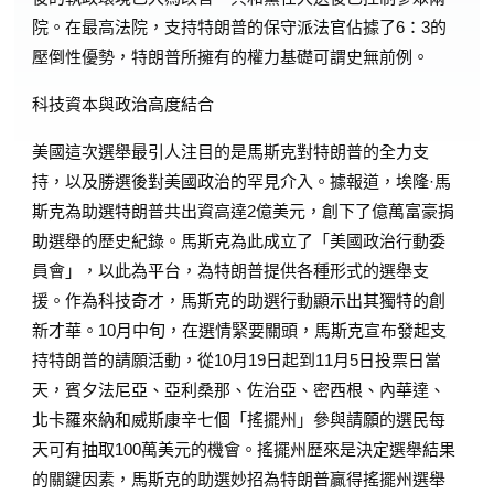
院。在最高法院，支持特朗普的保守派法官佔據了6：3的
壓倒性優勢，特朗普所擁有的權力基礎可謂史無前例。
科技資本與政治高度結合
美國這次選舉最引人注目的是馬斯克對特朗普的全力支
持，以及勝選後對美國政治的罕見介入。據報道，埃隆·馬
斯克為助選特朗普共出資高達2億美元，創下了億萬富豪捐
助選舉的歷史紀錄。馬斯克為此成立了「美國政治行動委
員會」，以此為平台，為特朗普提供各種形式的選舉支
援。作為科技奇才，馬斯克的助選行動顯示出其獨特的創
新才華。10月中旬，在選情緊要關頭，馬斯克宣布發起支
持特朗普的請願活動，從10月19日起到11月5日投票日當
天，賓夕法尼亞、亞利桑那、佐治亞、密西根、內華達、
北卡羅來納和威斯康辛七個「搖擺州」參與請願的選民每
天可有抽取100萬美元的機會。搖擺州歷來是決定選舉結果
的關鍵因素，馬斯克的助選妙招為特朗普贏得搖擺州選舉