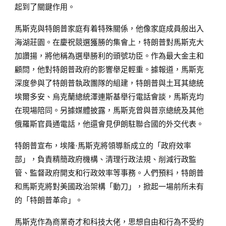
起到了關鍵作用。
馬斯克與特朗普家庭有着特殊關係，他像家庭成員般出入
海湖莊園。在慶祝競選獲勝的集會上，特朗普對馬斯克大
加讚揚，將他稱為選舉勝利的頭號功臣。作為最大金主和
顧問，他對特朗普政府的影響舉足輕重。據報道，馬斯克
深度參與了特朗普執政團隊的組建，特朗普與土耳其總統
埃爾多安、烏克蘭總統澤連斯基舉行電話會談，馬斯克均
在現場陪同。另據媒體披露，馬斯克曾與普京總統及其他
俄羅斯官員通電話，他還會見伊朗駐聯合國的外交代表。
特朗普宣布，埃隆·馬斯克將領導新成立的「政府效率
部」，負責精簡政府機構、清理行政法規、削減行政監
管、監督政府開支和行政效率等事務。人們預料，特朗普
和馬斯克將對美國政治架構「動刀」，掀起一場前所未有
的「特朗普革命」。
馬斯克作為商業奇才和科技大佬，思想自由和行為不受約