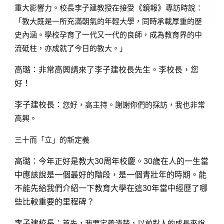
重大影響力。校長李子建教授在接受
《
鏡報
》
專訪時說：
「教大既是一所充滿朝氣的年輕大學，同時承載厚重的歷
史內涵。學校孕育了一代又一代的良師，成為教育界的中
流砥柱，亦成就了今日的教大。」
高璐：
非常高興請來了李子建校長先生。李校長，您
好！
李子建校長：
您好，高主持。謝謝你們的採訪，我也非常
高興。
三十而「立」的新定義
高璐：
今年正好是教大30周年校慶。30歲在人的一生當
中應該說是一個最好的階段，是一個青壯年的時期。能
不能先給我們介紹一下教育大學在這30年當中經歷了哪
些比較重要的里程碑？
李子建校長：
首先，我要定義清楚，以前對人的成長來說