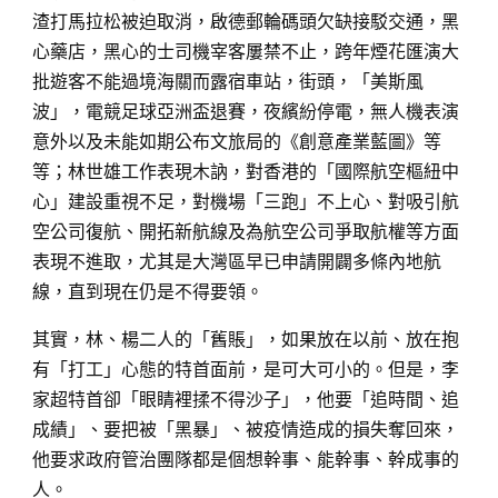
渣打馬拉松被迫取消，啟德郵輪碼頭欠缺接駁交通
，
黑
心藥店
，
黑心的士司機宰客屢禁不止
，
跨年煙花匯演大
批遊客不能過境海關而露宿車站
，
街頭
，
「美斯風
波」
，
電競足球亞洲盃退賽
，
夜繽紛停電
，
無人機表演
意外以及未能如期公布文旅局的《創意產業藍圖》等
等；林世雄工作表現木訥，對香港的「國際航空樞紐中
心」建設重視不足，對機場「三跑」不上心、對吸引航
空公司復航、開拓新航線及為航空公司爭取航權等方面
表現不進取，尤其是大灣區早已申請開闢多條內地航
線，直到現在仍是不得要領。
其實，林、楊二人的「舊賬」，如果放在以前、放在抱
有「打工」心態的特首面前，是可大可小的。但是，李
家超特首卻「眼睛裡揉不得沙子」，他要「追時間、追
成績」、要把被「黑暴」、被疫情造成的損失奪回來，
他要求政府管治團隊都是個想幹事、能幹事、幹成事的
人。