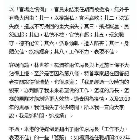
以「官場之慣例」，官員未結束任期而被撤換，無外乎
有幾大因由：其一，以權謀私、貪污腐敗；其二，決策
失誤，造成不可挽回的重大損失；其三，飛揚跋扈、民
怨四起；其四，私德不檢、官德有虧；其五，玩忽職
守、德不配位；其六，派系傾軋、遭人陷害；其七，身
體欠佳、疾病纏身；其八，工作不力、表現不佳。
客觀而論，林世雄、楊潤雄兩位局長與上述前七條不大
沾得上邊。至於是否因為第八條，特首李家超在回答記
者提問說得很清楚、也很厚道：「我是經過一段時期的
觀察，亦判斷了我未來希望做的工作，怎樣的局長、怎
樣的團隊才能創造更大效益。過去因為疫情，以及2019
年的黑暴，我們損失了很多時間，所以我一直向大家
說，我是追時間、追成績」。
不過，本港的傳媒倒是翻出了兩位原局長「工作不力、
表現不佳」的一些「舊賬」：如楊潤雄任職期間2022年