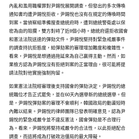
內亂和濫用職權罪對尹錫悅展開調查，但發出的多次傳喚
通知書均遭尹錫悅拒收，尹錫悅也沒有在規定的傳喚時間
到案。當偵察組準備搜查總統府時，遭到總統警衛處以保
密為由的阻攔，雙方對峙了近8個小時。總統府還拒收國會
和憲法法院送達的彈劾文件。尹錫悅堅持對緊急戒嚴事件
的調查持抗拒態度，給彈劾案的審理增加難度和複雜性。
看來，尹錫悅是想通過拖延來為自己贏得主動。然而，如
果檢方認為尹錫悅沒有拒絕到案的正當理由，很可能將提
請法院對他實施強制拘留。
如果憲法法院經審理後支持國會的彈劾決定，尹錫悅的總
統職位才告正式罷免，並在60天內選舉新的總統選舉。但
是，尹錫悅彈劾案的審理不會順利，韓國政局的動盪短時
內難以結束。尹錫悅的律師團隊已發表明確意見，認為尹
錫悅的緊急戒嚴令並不違反憲法，國會彈劾是不合理行
為。看來，尹錫悅將堅持戒嚴令的合法性，以此拒絕配合
調查，而這將成為打破政治僵局的最大障礙。