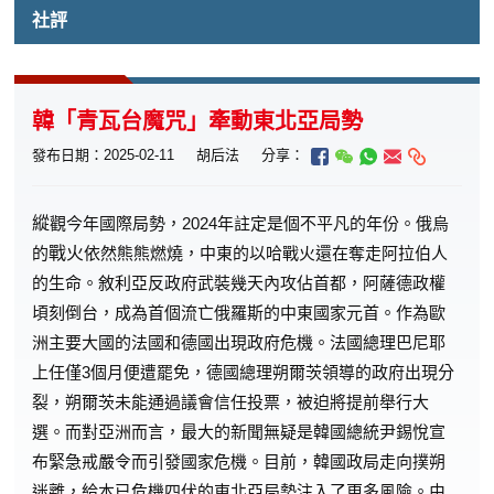
社評
韓「青瓦台魔咒」牽動東北亞局勢
發布日期：2025-02-11
胡后法
分享：
縱
觀今年國際局勢，2024年註定是個不平凡的年份。俄烏
的
戰火
依然熊熊燃燒，中東的以哈戰火還在奪走阿拉伯人
的生命。敘利亞反政府武裝幾天內攻佔首都，阿薩德政權
頃刻倒台，成為首個流亡俄羅斯的中東國家元首。作為歐
洲主要大國的法國和德國出現政府危機。法國總理巴尼耶
上任僅3個月便遭罷免，德國總理朔爾茨領導的政府出現分
裂，朔爾茨未能通過議會信任投票，被迫將提前舉行大
選。而對亞洲而言，最大的新聞無疑是韓國總統尹錫悅宣
布緊急戒嚴令而引發國家危機。目前，韓國政局走向撲朔
迷離，給本已危機四伏的東北亞局勢注入了更多風險。由