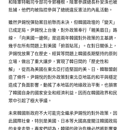
和陸軍特戰司令部司令郭種根，陸軍參謀總長朴安洙也被
批捕，他們均被指控參與了總統違反憲法的內亂活動。
雖然尹錫悅彈劾案目前懸而未決，但韓國政壇的「變天」
已成定局。尹錫悅上台後，對外政策奉行「親美眉日」路
線，「向美國一邊倒」是這兩年韓國對外政策的主基調，
幾乎在所有問題上對美國「俯首貼耳」。在對日關係上，
尹錫悅放棄了在歷史、經貿等問題上韓國長期堅持的原則
立場，做出了重大讓步，實現了韓日間的「歷史性和
解」，從而為美國在東北亞打造堅固的美、日、韓聯盟創
造了條件。尹錫悅的對外政策對東北亞地區的和平與穩定
造成了負面影響，動搖了本地區的地緣政治平衡，也損害
了韓國自身的國家安全和經濟利益，因而在韓國政界和民
眾中引起了極大爭議。
未來韓國新政府不大可能完全繼承尹錫悅的對外政策，因
此國際社會，特別是美國、日本等大國高度關注韓國政局
的未來走勢。專家們認為，韓國的政治危機必然將影響東