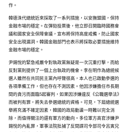
作。
韓德洙代總統近來採取了一系列措施，以安撫盟國，保持
金融市場的穩定。在彈劾投票後，他立即召開臨時國務會
議和國家安全保障會議，宣布將保持高度戒備，防止國家
安全出現漏洞。韓國金融部門也表示將採取必要措施維持
金融市場的穩定。
尹錫悅的緊急戒嚴令對執政黨無疑是一次沉重打擊，而給
反對黨則提供了一個上台執政的機會。李在明作為總統候
選人雖然在共同民主黨內呼聲很高，本人也已啟動參選的
各項準備工作，但也存在不測因素。他因涉嫌擔任市長期
間的貪污而面臨5起審判，如果因涉嫌違反《公職選舉法》
而被判有罪，將失去參選總統的資格。可見，下屆總統選
舉將充滿不確定因素，韓國的政局動盪一時難以完全消
除，而值得關注的還有軍方的動向。多位軍方高官涉嫌尹
錫悅的內亂罪，軍事法院批捕了反間諜司令部司令呂寅兄