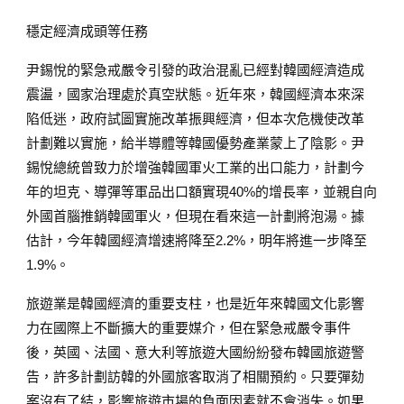
穩定經濟成頭等任務
尹錫悅的緊急戒嚴令引發的政治混亂已經對韓國經濟造成
震盪，國家治理處於真空狀態。近年來，韓國經濟本來深
陷低迷，政府試圖實施改革振興經濟，但本次危機使改革
計劃難以實施，給半導體等韓國優勢產業蒙上了陰影。尹
錫悅總統曾致力於增強韓國軍火工業的出口能力，計劃今
年的坦克、導彈等軍品出口額實現40%的增長率，並親自向
外國首腦推銷韓國軍火，但現在看來這一計劃將泡湯。據
估計，今年韓國經濟增速將降至2.2%，明年將進一步降至
1.9%。
旅遊業是韓國經濟的重要支柱，也是近年來韓國文化影響
力在國際上不斷擴大的重要媒介，但在緊急戒嚴令事件
後，英國、法國、意大利等旅遊大國紛紛發布韓國旅遊警
告，許多計劃訪韓的外國旅客取消了相關預約。只要彈劾
案沒有了結，影響旅遊市場的負面因素就不會消失。如果