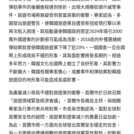
彈劾事件的後續進程遇到挫折，出現大規模街頭示威等事
件，旅遊市場將無疑受到首當其衝的衝擊。專家認為，多
國發出旅遊警告，使韓國旅遊業自遭受新冠疫情打擊以來
再次陷入困境，政局動盪使韓國政府原定2024年吸引2000
萬外國遊客的計劃很可能成為泡影。2016底的朴槿惠總統
彈劾案就曾使韓國旅遊業下降了近23%。一個國家一旦在國
際上形成政局不穩的形象，其負面影響將是長期的。經過
多年努力，韓國文化在國際上樹立了良好形象，其影響力
不斷擴大。韓國有關專家擔心，戒嚴事件和彈劾案對韓國
旅遊目的地形象可能造成長遠影響。
為盡量減少政局不穩對旅遊業的衝擊，首爾市於日前召開
「旅遊領域緊急經濟會議」，首爾市長親自主持，與相關
專家及行業代表共商對策。市長吳世勳認為，面對全球對
首爾安全性的疑問，旅遊業對遊客減少的擔憂日益加劇。
為此，首爾市將一方面向全球發出首爾安全穩定的信息，
另一方面將向遭遇困難的旅遊業提供實質性幫助，如動用