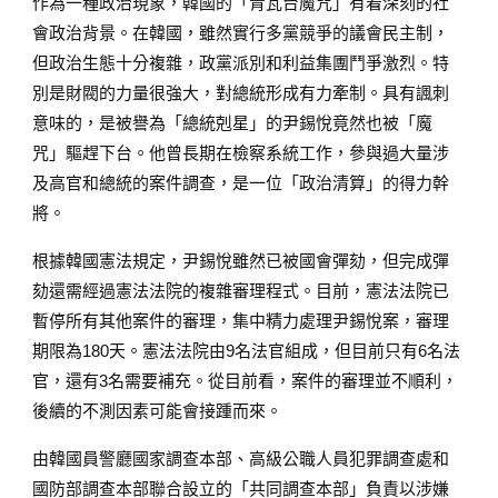
作為一種政治現象，韓國的「青瓦台魔咒」有着深刻的社
會政治背景。在韓國，雖然實行多黨競爭的議會民主制，
但政治生態十分複雜，政黨派別和利益集團鬥爭激烈。特
別是財閥的力量很強大，對總統形成有力牽制。具有諷刺
意味的，是被譽為「總統剋星」的尹錫悅竟然也被「魔
咒」驅趕下台。他曾長期在檢察系統工作，參與過大量涉
及高官和總統的案件調查，是一位「政治清算」的得力幹
將。
根據韓國憲法規定，尹錫悅雖然已被國會彈劾，但完成彈
劾還需經過憲法法院的複雜審理程式。目前，憲法法院已
暫停所有其他案件的審理，集中精力處理尹錫悅案，審理
期限為180天。憲法法院由9名法官組成，但目前只有6名法
官，還有3名需要補充。從目前看，案件的審理並不順利，
後續的不測因素可能會接踵而來。
由韓國員警廳國家調查本部、高級公職人員犯罪調查處和
國防部調查本部聯合設立的「共同調查本部」負責以涉嫌