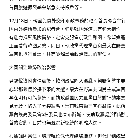
首爾旅遊振興基金緊急支持帳戶等。
12月18日，韓國負責外交和財政事務的政府首長聯合舉行
國內外媒體參加的記者會，強調韓國經濟具有強大韌性，
有能力抵禦風險衝擊，定會克服當前政治難關，希望媒體
正面看待韓國局勢。同日，執政黨代理黨首和最大在野黨
黨首也舉行會談，共商破解當前政治僵局的辦法。
大國關注地緣政治影響
尹錫悅遭國會彈劾後，韓國政局陷入混亂。朝野各黨主要
心思都聚焦於接下來的大選。最大在野黨共同民主黨黨首
李在明有可能參選，而執政黨國民力量黨由於對彈劾案意
見分歧，陷入了分裂狀態，黨首韓東勳已宣布辭職，此前
黨內最高委員會5名委員也宣布辭職，使執政黨處於群龍無
首的窘態，目前也無競選新總統的明確人選。
根據韓國憲法，總理韓德洙代理總統職務，但代理總統畢