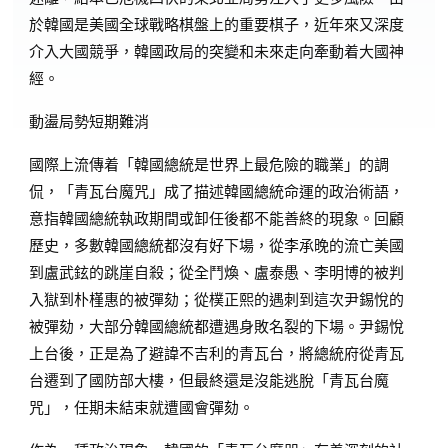
於韓國是美國全球戰略棋盤上的重要棋子，近年來又深度
介入大國競爭，韓國政局的突變和未來走向牽動着大國神
經。
動盪局勢短期難消
國際上流傳着「韓國總統是世界上最危險的職業」的調
侃，「青瓦台魔咒」成了描述韓國總統命運的政治術語，
意指韓國總統執政期間或卸任後都不能善終的現象。回顧
歷史，多數韓國總統都沒有好下場，從李承晚的流亡美國
到盧武鉉的跳崖自殺；從全鬥煥、盧泰愚、李明博的被判
入獄到朴槿惠的被彈劾；從樸正熙的遇刺到這次尹錫悅的
被彈劾，大部分韓國總統都遭遇身敗名裂的下場。尹錫悅
上台後，正是為了避諱不吉利的青瓦台，將總統府從青瓦
台遷到了國防部大樓，但最終還是沒能逃脫「青瓦台魔
咒」，任期未結束就遭國會彈劾。