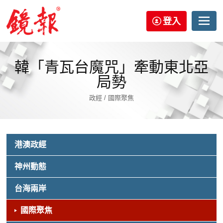
登入
韓「青瓦台魔咒」牽動東北亞
局勢
政經 / 國際聚焦
港澳政經
神州動態
台海兩岸
國際聚焦