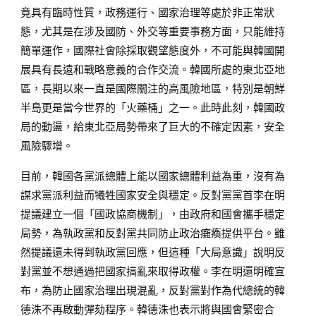
竟具有臨時性質，政務運行、國家治理等處於非正常狀
態，尤其是在涉及國防、外交等重要事務方面，只能維持
簡單運作，國際社會除採取觀望態度外，不可能與韓國開
展具有長遠和戰略意義的合作交流。韓國所處的東北亞地
區，長期以來一直是國際關注的高風險地區，特別是朝鮮
半島更是當今世界的「火藥桶」之一。此時此刻，韓國政
局的動盪，給東北亞局勢帶來了巨大的不確定因素，安全
風險驟增。
目前，韓國各黨派總體上能以國家總體利益為重，沒有為
謀求黨派利益而犧牲國家安全與穩定。反對黨黨首李在明
提議建立一個「國政協商機制」，由政府和國會攜手穩定
局勢，為執政黨和反對黨共同防止政治癱瘓提供平台。雖
然提議還未得到執政黨回應，但這種「大局意識」說明反
對黨並不想通過把國家搞亂來取得政權。李在明還明確宣
布，為防止國家治理出現混亂，反對黨對作為代總統的韓
德洙不再啟動彈劾程序。韓德洙也表示將與國會緊密合