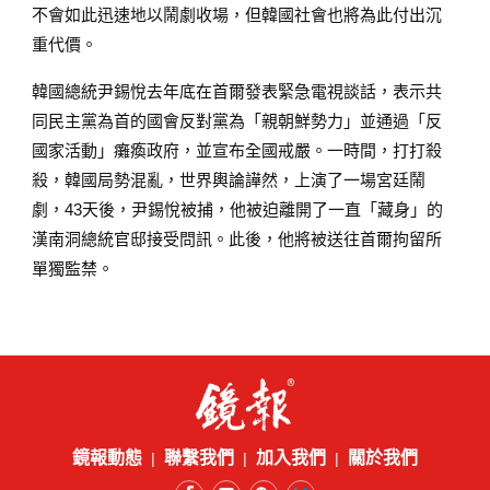
不會如此迅速地以鬧劇收場，但韓國社會也將為此付出沉
重代價。
韓國總統尹錫悅去年底在首爾發表緊急電視談話，表示共
同民主黨為首的國會反對黨為「親朝鮮勢力」並通過「反
國家活動」癱瘓政府，並宣布全國戒嚴。一時間，打打殺
殺，韓國局勢混亂，世界輿論譁然，上演了一場宮廷鬧
劇，43天後，尹錫悅被捕，他被迫離開了一直「藏身」的
漢南洞總統官邸接受問訊。此後，他將被送往首爾拘留所
單獨監禁。
鏡報動態
聯繫我們
加入我們
關於我們