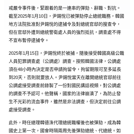
戒嚴令事件後，緊跟着的是一連串的彈劾、辭職、對抗。
截至2025年1月10日，尹錫悅已被彈劾停止總統職務，韓國
地方法院批准對尹錫悅的逮捕令及對總統官邸的搜查令，
但在官邸外遭到總統警衛處人員的強烈抵抗，調查處不得
不宣布暫停逮捕令。
2025年1月15日，尹錫悅終於被捕，隨後接受韓國高級公職
人員犯罪調查處（公調處）調查。按照韓國法律，公調處
須在48小時內決定是否申請拘留令，拘留期限可至多延長
到20天，否則就要放人。尹錫悅當天在離開總統官邸前往
公調處接受調查前錄製了一份對國民講話視頻，對公調處
的調查不予認可。他聲稱，國家的法律崩潰了，為防止發
生不光彩的流血事件，雖然是非法調查，但決定前往公調
處接受調查。
此外，時任總理韓德洙代理總統職權後也被彈劾，成為韓
國史上第一次，國會時隔兩周先後彈劾總統、代總統。如