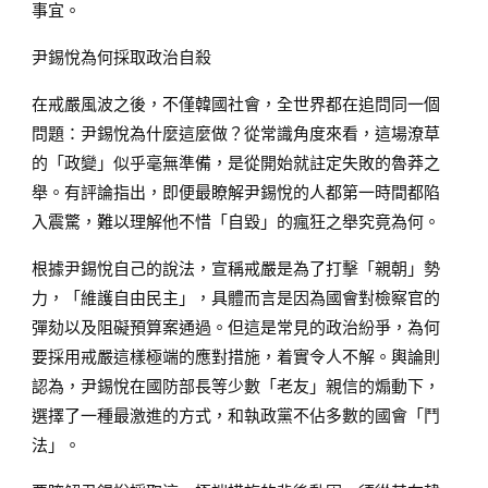
事宜。
尹錫悅為何採取政治自殺
在戒嚴風波之後，不僅韓國社會，全世界都在追問同一個
問題：尹錫悅為什麼這麼做？從常識角度來看，這場潦草
的「政變」似乎毫無準備，是從開始就註定失敗的魯莽之
舉。有評論指出，即便最瞭解尹錫悅的人都第一時間都陷
入震驚，難以理解他不惜「自毀」的瘋狂之舉究竟為何。
根據尹錫悅自己的說法，宣稱戒嚴是為了打擊「親朝」勢
力，「維護自由民主」，具體而言是因為國會對檢察官的
彈劾以及阻礙預算案通過。但這是常見的政治紛爭，為何
要採用戒嚴這樣極端的應對措施，着實令人不解。輿論則
認為，尹錫悅在國防部長等少數「老友」親信的煽動下，
選擇了一種最激進的方式，和執政黨不佔多數的國會「鬥
法」。