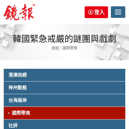
登入
韓國緊急戒嚴的謎團與戲劇
政經 / 國際聚焦
港澳政經
神州動態
台海兩岸
國際聚焦
社評