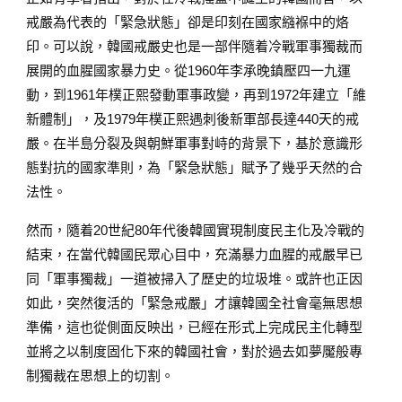
戒嚴為代表的「緊急狀態」卻是印刻在國家繈褓中的烙
印。可以說，韓國戒嚴史也是一部伴隨着冷戰軍事獨裁而
展開的血腥國家暴力史。從1960年李承晚鎮壓四一九運
動，到1961年樸正熙發動軍事政變，再到1972年建立「維
新體制」，及1979年樸正熙遇刺後新軍部長達440天的戒
嚴。在半島分裂及與朝鮮軍事對峙的背景下，基於意識形
態對抗的國家準則，為「緊急狀態」賦予了幾乎天然的合
法性。
然而，隨着20世紀80年代後韓國實現制度民主化及冷戰的
結束，在當代韓國民眾心目中，充滿暴力血腥的戒嚴早已
同「軍事獨裁」一道被掃入了歷史的垃圾堆。或許也正因
如此，突然復活的「緊急戒嚴」才讓韓國全社會毫無思想
準備，這也從側面反映出，已經在形式上完成民主化轉型
並將之以制度固化下來的韓國社會，對於過去如夢魘般專
制獨裁在思想上的切割。