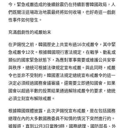
今，緊急戒嚴造成的後續餘震仍在持續影響韓國政局，人
們既關注這場政治地震最終將如何收場，也好奇這一戲劇
性事件如何發生。
充滿戲劇性的戒嚴始末
在尹錫悅之前，韓國歷史上共宣布過16次戒嚴令，其中緊
急戒嚴令12次。根據韓國現行憲法規定，在戰爭、動亂或
類似的國家緊急狀態下，為應對軍事需要或維護公共安寧
與秩序，總統可根據法律規定宣布戒嚴。與此同時，戒嚴
令也並非不受制約。韓國憲法規定總統宣布戒嚴令的這一
決定必須經過國務會議審議，還需要立即通知國會。如果
國會以超過半數的投票結果通過解除戒嚴令的要求，總統
必須立刻宣布解除戒嚴。
根據韓國媒體披露，此次尹錫悅宣布戒嚴，是在包括國務
總理在內的大多數國務委員不知情的情況下突然進行的。
據報道，直到12月3日當晚9時，國務總理、國防部長、外