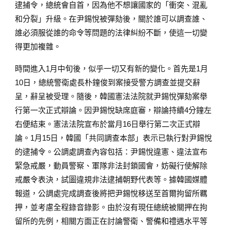
逮捕令，總統會自首，因為他不想讓國家的「衝突、混亂
和分裂」升級。在尹錫悅被彈劾後，關於誰可以調查誰、
誰必須服從誰的命令等問題的法律糾紛不斷，使這一切變
得更加複雜。
時間進入1月中旬後，似乎一切又有新的變化。首先是1月
10日，總統警衛處長朴鐘俊到案接受警方調查並提交辭
呈，辭呈被受理。隨後，韓國憲法法院就尹錫悅彈劾案舉
行第一次正式辯論。因尹錫悅缺席庭審，辯論持續4分鐘左
右便結束。憲法法院宣布於當月16日舉行第二次正式辯
論。1月15日，韓國「共同調查本部」表示已執行對尹錫悅
的逮捕令。公調處調查內容包括：尹錫悅違憲、違法宣布
緊急戒嚴，動員警察、軍隊非法封鎖國會，妨礙行使解除
戒嚴令表決，試圖違規非法逮捕朝野代表等。據韓國媒體
報道，公調處完成調查後將把尹錫悅移送至首爾拘留所羈
押，並考慮全程錄音錄影。由於沒有現任總統被關押在拘
留所的先例，相關方面正在討論警衛、警備和禮遇水平等