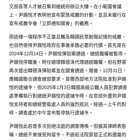
交部長等人才被召集到總統府辦公大樓，在小範圍會議
上，尹錫悅才表明他宣布緊急戒嚴的計劃，並且未履行在
宣布戒嚴令後「立即通知國會」的義務。
而這樣一場程序不正當且觸及韓國民眾創傷記憶的戒嚴，
也自然使得尹錫悅政府在事後承擔必要的代價。首先是在
2024年12月14日，尹錫悅彈劾案通過，總統職權被暫停。
尹錫悅停職後，時任總理韓德洙代理總統職權，但在野黨
再次提出韓德洙彈劾案並在國會通過。隨後，12月31日，
應韓國聯合調查總部要求，首爾西部地方法院批准對尹錫
悅的逮捕令，但2025年1月3日韓國高級公職人員犯罪調查
處準備執行對總統尹錫悅的逮捕令時，在官邸外遭到尹錫
悅支持者和總統警衛處人員的強烈抵抗。經過一上午的對
峙，調查處於中午宣布暫停執行逮捕令。
尹錫悅此前曾多次拒絕法庭的調查傳喚，但據其律師表態
稱，總統不會接受拘留令，不過若法院簽發正式和適當的