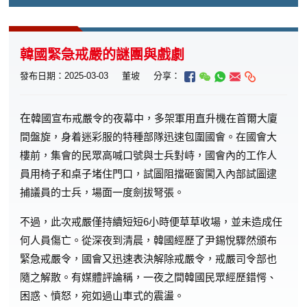
韓國緊急戒嚴的謎團與戲劇
發布日期：2025-03-03
董坡
分享：
在
韓國宣布戒嚴令的夜幕中，多架軍用直升機在首爾大廈
間盤旋，身着迷彩服的特種部隊迅速包圍國會。在國會大
樓前，集會的民眾高喊口號與士兵對峙，國會內的工作人
員用椅子和桌子堵住門口，試圖阻擋砸窗闖入內部試圖逮
捕議員的士兵，場面一度劍拔弩張。
不過，此次戒嚴僅持續短短6小時便草草收場，並未造成任
何人員傷亡。從深夜到清晨，韓國經歷了尹錫悅驟然頒布
緊急戒嚴令，國會又迅速表決解除戒嚴令，戒嚴司令部也
隨之解散。有媒體評論稱，一夜之間韓國民眾經歷錯愕、
困惑、憤怒，宛如過山車式的震盪。