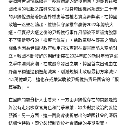
要瞭解尹錫悅採取這一極端措施的背後動因，須從其在韓
國政壇的崛起之路尋求答案。投身韓國檢察系統近三十年
的尹錫悅憑藉着調查朴槿惠等當權者貪腐舞弊案，在韓國
政壇一路聲名鵲起，並被保守派推舉贏得2022年總統大
選。但贏得大選之後的尹錫悅行事作風卻被不斷詬病脫離
不了獨斷專行的「檢察官氣質」，執政黨與在野黨之間的
關係也因為尹錫悅政府動用司法查辦在野黨而陷入空前對
立。韓國不斷發酵的朝野衝突在2024年底的新財年預算案
之爭中達到高潮，在戒嚴令發出之前，韓國首次出現由在
野黨單獨通過預選削減案，削減規模比政府最初方案減少
4.1萬億韓元，這也在戒嚴當晚被尹錫悅指責是國會的「預
算暴政」。
在國際問題分析人士看來，一方面尹錫悅存在的問題是始
終沒有走出檢察官角色和鬥爭思維，缺少對於政治的妥協
藝術。另一方面，這一鬧劇背後折射出的韓國社會的深層
結構性特徵，即分裂體制對於社會情緒的長期影響。