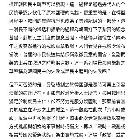
梳理韓國民主轉型可以發現，這一過程是通過幾代人的全
民抗爭逐步軟化了原本堅硬的高牆。更重要的是，在轉型
過程中，韓國的集體抗爭也成為了集體記憶的一部分，這
一漫長不斷的滲透和擴散的過程為韓國打下了紮實的觀念
基礎。對於民主制度的觀念基礎，也使得尹錫悅在時隔45
年之後突然進行的戒嚴草草收場，人們看見在戒嚴令頒布
當晚，普通的市民快速集結保衛象徵民意的國會，全副武
裝的士兵在撤退之時鞠躬道歉，這一系列場景如何能將之
草率稱為韓國民主的失敗或是民主體制的失敗呢？
但不可否認的是，分裂體制之於韓國卻是隨時可再度引發
潰爛的病灶所在。正如有政治分析人士所言，如果韓國只
滿足於制度民主化，卻不努力克服分裂體制，那麼前者無
異於建立在流沙之上的城堡。這一觀點在此次「六小時戒
嚴」風波中再次獲得了印證。如果此次尹錫悅選擇以某種
方式挑起與朝鮮的軍事對峙或衝突，再以「戰時、戰亂或
相當於國家緊急狀態」為由實施戒嚴，這場「政變」或許