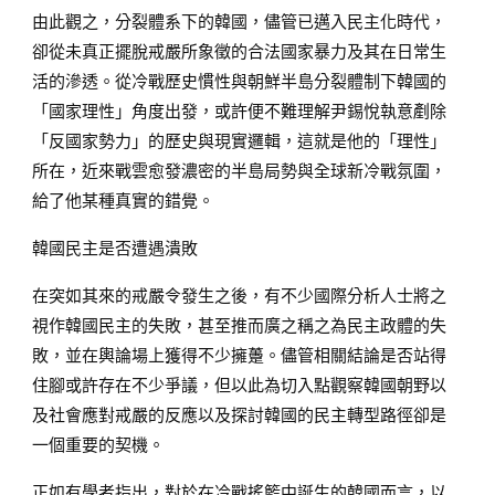
由此觀之，分裂體系下的韓國，儘管已邁入民主化時代，
卻從未真正擺脫戒嚴所象徵的合法國家暴力及其在日常生
活的滲透。從冷戰歷史慣性與朝鮮半島分裂體制下韓國的
「國家理性」角度出發，或許便不難理解尹錫悅執意剷除
「反國家勢力」的歷史與現實邏輯，這就是他的「理性」
所在，近來戰雲愈發濃密的半島局勢與全球新冷戰氛圍，
給了他某種真實的錯覺。
韓國民主是否遭遇潰敗
在突如其來的戒嚴令發生之後，有不少國際分析人士將之
視作韓國民主的失敗，甚至推而廣之稱之為民主政體的失
敗，並在輿論場上獲得不少擁躉。儘管相關結論是否站得
住腳或許存在不少爭議，但以此為切入點觀察韓國朝野以
及社會應對戒嚴的反應以及探討韓國的民主轉型路徑卻是
一個重要的契機。
正如有學者指出，對於在冷戰搖籃中誕生的韓國而言，以