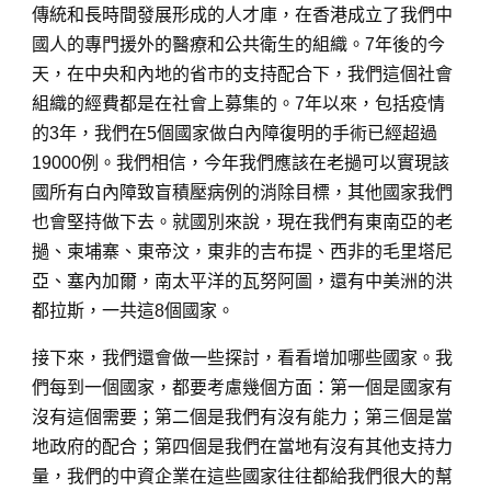
傳統和長時間發展形成的人才庫，在香港成立了我們中
國人的專門援外的醫療和公共衛生的組織。7年後的今
天，在中央和內地的省市的支持配合下，我們這個社會
組織的經費都是在社會上募集的。7年以來，包括疫情
的3年，我們在5個國家做白內障復明的手術已經超過
19000例。我們相信，今年我們應該在老撾可以實現該
國所有白內障致盲積壓病例的消除目標，其他國家我們
也會堅持做下去。就國別來說，現在我們有東南亞的老
撾、柬埔寨、東帝汶，東非的吉布提、西非的毛里塔尼
亞、塞內加爾，南太平洋的瓦努阿圖，還有中美洲的洪
都拉斯，一共這8個國家。
接下來，我們還會做一些探討，看看增加哪些國家。我
們每到一個國家，都要考慮幾個方面：第一個是國家有
沒有這個需要；第二個是我們有沒有能力；第三個是當
地政府的配合；第四個是我們在當地有沒有其他支持力
量，我們的中資企業在這些國家往往都給我們很大的幫