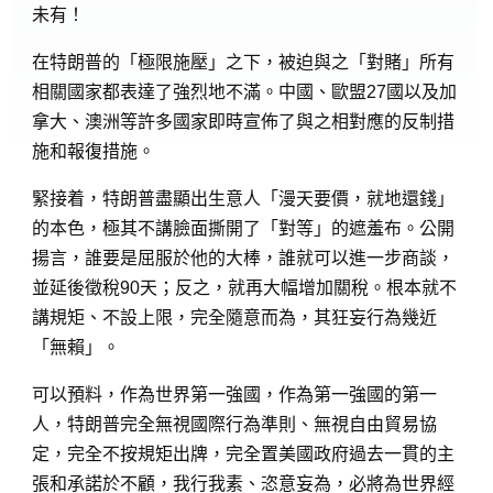
未有！
在特朗普的「極限施壓」之下，被迫與之「對賭」所有
相關國家都表達了強烈地不滿。中國、歐盟27國以及加
拿大、澳洲等許多國家即時宣佈了與之相對應的反制措
施和報復措施。
緊接着，特朗普盡顯出生意人「漫天要價，就地還錢」
的本色，極其不講臉面撕開了「對等」的遮羞布。公開
揚言，誰要是屈服於他的大棒，誰就可以進一步商談，
並延後徵稅90天；反之，就再大幅增加關稅。根本就不
講規矩、不設上限，完全隨意而為，其狂妄行為幾近
「無賴」。
可以預料，作為世界第一強國，作為第一強國的第一
人，特朗普完全無視國際行為準則、無視自由貿易協
定，完全不按規矩出牌，完全置美國政府過去一貫的主
張和承諾於不顧，我行我素、恣意妄為，必將為世界經