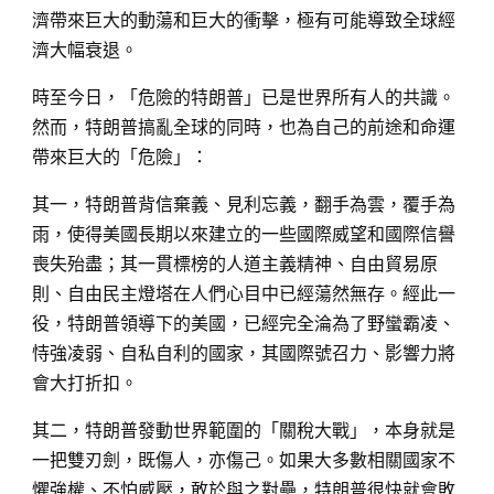
濟帶來巨大的動蕩和巨大的衝擊，極有可能導致全球經
濟大幅衰退。
時至今日，「危險的特朗普」已是世界所有人的共識。
然而，特朗普搞亂全球的同時，也為自己的前途和命運
帶來巨大的「危險」：
其一，特朗普背信棄義、見利忘義，翻手為雲，覆手為
雨，使得美國長期以來建立的一些國際威望和國際信譽
喪失殆盡；其一貫標榜的人道主義精神、自由貿易原
則、自由民主燈塔在人們心目中已經蕩然無存。經此一
役，特朗普領導下的美國，已經完全淪為了野蠻霸凌、
恃強凌弱、自私自利的國家，其國際號召力、影響力將
會大打折扣。
其二，特朗普發動世界範圍的「關稅大戰」，本身就是
一把雙刃劍，既傷人，亦傷己。如果大多數相關國家不
懼強權、不怕威壓，敢於與之對壘，特朗普很快就會敗