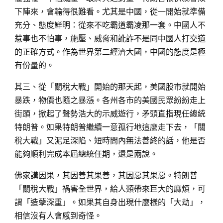
下陣來，會輸得很難看。尤其是中國，從一開始就準備
充分、態度鮮明：從來不吃霸道霸凌那一套。中國人不
惹事也不怕事，施壓、威脅和訛詐不是同中國人打交道
的正確方式。作為世界第二經濟大國，中國的態度是極
有份量的。
其三、從「關稅大戰」開始的那天起，美國股市就開始
暴跌，物價也隨之暴漲。各州各市的美國民眾紛紛走上
街頭，掀起了聲勢浩大的示威遊行，矛頭直指現任總統
特朗普。如果特朗普繼續一意孤行地這麼走下去，「關
稅大戰」又泥足深陷、短時間內無法善終的話，他是否
能夠順利完成本屆總統任期，還是兩說。
佛家講因果，其因善其果善，其因惡其果惡。特朗普
「關稅大戰」禍害全世界，給人類帶來巨大的麻煩，可
謂「造孽深重」。如果其自身出現什麼樣的「大劫」，
相信沒有人會感到奇怪。