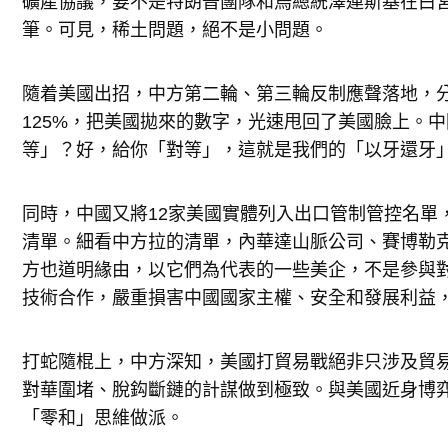
礦產協議，要不是特朗普團隊和烏總統澤連斯基在白
筆。可見，稀土問題，絕不是小問題。
隨着美國出招，中方第二輪、第三輪反制應聲落地，分
125%，把美國拋來的數字，光速甩回了美國臉上。
等」？好，給你「對等」，這就是我們的「以牙還牙
同時，中國又將12家美國實體列入出口管制管控名單
清單。細看中方拉的清單，內華達山脈公司、賽博勒
方也道明緣由，以它們為代表的一些美企，不是參與
技術合作，嚴重損害中國國家主權、安全和發展利益
打蛇隨棍上，中方深知，美國打貿易戰絕非只涉及貿
對華圍堵、脫鈎斷鏈的計謀做到極致。與美國近身博
「零和」思維做派。