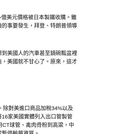
0多億美元價格被日本製鐵收購。雖
臉的事要發生，拜登、特朗普領導
想到美國人的汽車甚至鍋碗瓢盆裡
造，美國就不甘心了。原來，這才
。除對美進口商品加稅34%以及
16家美國實體列入出口管製管
用CT球管、禽肉骨粉到高粱，中
或暫停輸華資質。