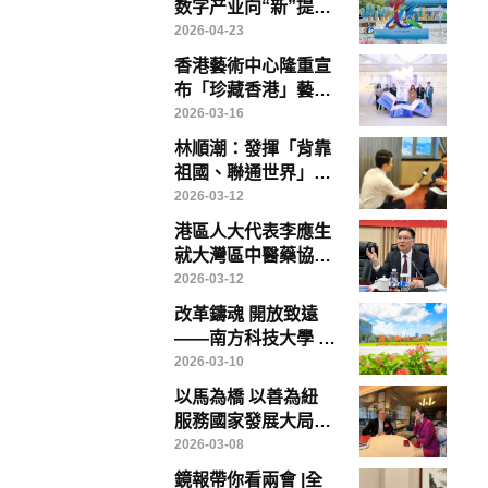
数字产业向“新”提
“质”——写在第九届
2026-04-23
数字中国建设峰会召
香港藝術中心隆重宣
开前夕
布「珍藏香港」藝術
博覽將於「藝術三
2026-03-16
月」盛大登場
林順潮：發揮「背靠
祖國、聯通世界」優
勢，香港醫療創新、
2026-03-12
教育與醫療旅遊大有
港區人大代表李應生
可為
就大灣區中醫藥協同
發展提出具體建議 倡
2026-03-12
成立專責政策委員會
改革鑄魂 開放致遠
破解制度瓶頸
——南方科技大學 中
國高等教育改革的範
2026-03-10
本
以馬為橋 以善為紐
服務國家發展大局
——香港鏡報專訪全
2026-03-08
國政協常委、香港賽
鏡報帶你看兩會 |全