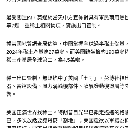
最受關注的，莫過於當天中方宣佈對具有軍民兩用屬
等7類中重稀土相關物項，實施出口管制。
據美國地質調查局估算，中國掌握全球過半稀土儲量，
2024年稀土產量達27萬噸。而美國雖坐擁約190萬
稀土產量居全球第二，為4.5萬噸。
稀土出口管制，無疑掐中了美國「七寸」。彭博社指
器、雷達設備、風力渦輪機部件、噴氣發動機塗層等
響。
美國正滿世界找稀土。特朗普目光早已鎖定遙遠的格
已，多次放話要讓丹麥「割地」；美國還欲以軍援為