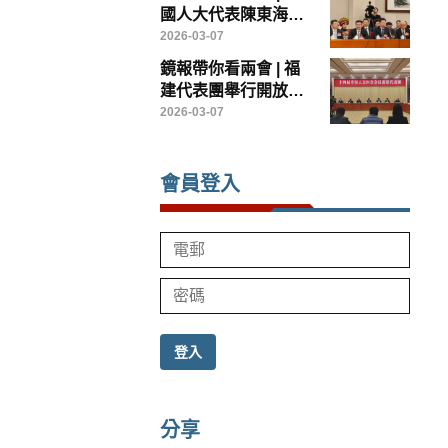
馬會主席廖長江
國人大代表陳東海：
以台創園為載體，打
2026-03-07
造兩岸農業融合發展
鏡報帶你看兩會 | 福
示範樣板
建代表團舉行開放團
組會議
2026-03-07
會員登入
登入
分享