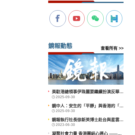
鏡報動態
查看所有 >>
美駐港總領事伊珠麗要繼續扮演反華鷹派角色？
鏡中人：安生的「平靜」與香港的「前行」
鏡報執行社長徐新英博士赴台與星雲大師會晤
凝聚社會力量 香港團結心連心 ——企業社會責任活力香港成就動力研討會舉辦