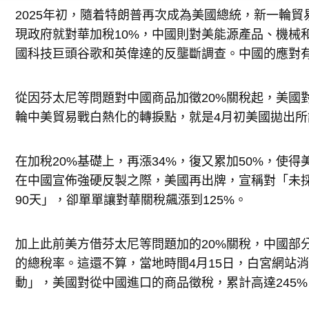
2025年初，隨着特朗普再次成為美國總統，新一輪貿
現政府就對華加稅10%，中國則對美能源產品、機械和
國科技巨頭谷歌和英偉達的反壟斷調查。中國的應對
從因芬太尼等問題對中國商品加徵20%關稅起，美國
輪中美貿易戰白熱化的轉捩點，就是4月初美國拋出所
在加稅20%基礎上，再漲34%，復又累加50%，使得
在中國宣佈強硬反製之際，美國再出牌，宣稱對「未
90天」，卻單單讓對華關稅飆漲到125%。
加上此前美方借芬太尼等問題加的20%關稅，中國部分
的總稅率。這還不算，當地時間4月15日，白宮網站
動」，美國對從中國進口的商品徵稅，累計高達245%