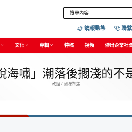
鏡報動態
聯繫
文化
專輯
特稿
視頻
傑出企業社
稅海嘯」潮落後擱淺的不
政經 / 國際聚焦