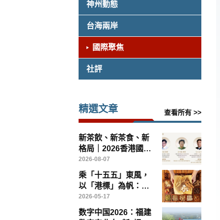
神州動態
台海兩岸
國際聚焦
社評
精選文章
查看所有 >>
新茶飲、新茶食、新
格局｜2026香港國際
茶文化論壇8月14日
2026-08-07
灣仔啟幕
乘「十五五」東風，
以「港標」為帆：香
港如何引領中醫藥高
2026-05-17
質量出海
数字中国2026：福建