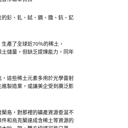
性的釤、釓、鋱、鏑、鑥、鈧、釔
生產了全球近70％的稀土，
噸稀土儲量，但缺乏提煉能力，同年
出，這些稀土元素多用於光學雷射
先進製造業，或讓美企受到廣泛影
陵蘭島，對那裡的礦產資源垂涎不
條件和烏克蘭達成含稀土等資源的