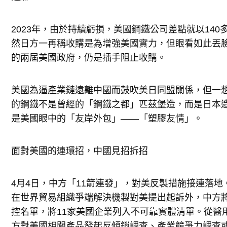
2023年，由於持續虧損，美國鋼鐵公司差點就以14
然日方一再稱收購是為增強美國實力，但眼看如此丟
的兩屆美國政府，仍是插手阻止收購。
美國為逼產業鏈遠離中國而鼓吹美日同盟關係，但一
的鋼鐵不是曾經的「鋼鐵之都」匹茲堡造，而是日本
是美國眼中的「友岸外包」——「塑膠友情」。
面對美國的連環招，中國見招拆招
4月4日，中方「11箭連發」，對美反製措施接連落地
在世界貿易組織爭端解決機製對美提出起訴外，中方將
控名單，將11家美國企業列入不可靠實體清單。從醫
方對美國相關產品發起反傾銷調查、產業競爭力調查