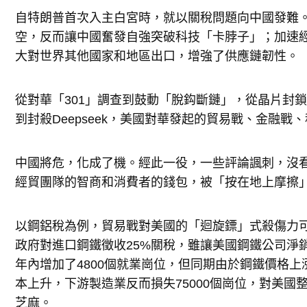
自特朗普首次入主白宮時，就以關稅問題向中國發難
空，反而讓中國奮發自強突破科技「卡脖子」；加速
大對世界其他國家和地區出口，增強了供應鏈韌性。
從對華「301」調查到鼓動「脫鈎斷鏈」，從晶片封鎖到
到封殺Deepseek，美國對華發起的貿易戰、金融戰
中國將危，化成了機。經此一役，一些評論諷刺，沒
經貿團隊的智商和消費者的錢包，被「按在地上摩擦
以鋼鋁稅為例，貿易戰對美國的「迴旋鏢」式殺傷力可
政府對進口鋼鐵徵收25%關稅，雖讓美國鋼鐵公司淨銷
年內增加了4800個就業崗位，但同期由於鋼鐵價格
本上升，下游製造業反而損失75000個崗位，對美國
芝麻。