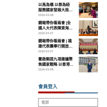
本
以馬為橋 以善為紐
服務國家發展大局
——香港鏡報專訪全
2026-03-08
國政協常委、香港賽
鏡報帶你看兩會 |全
馬會主席廖長江
國人大代表陳東海：
以台創園為載體，打
2026-03-07
造兩岸農業融合發展
鏡報帶你看兩會 | 福
示範樣板
建代表團舉行開放團
組會議
2026-03-07
霍啟剛提九項建議聚
焦國家戰略 以香港優
勢服務民航發展助力
2026-03-06
高水準開放
會員登入