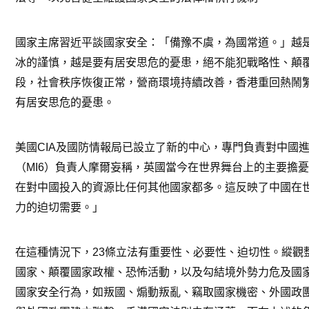
國家主席習近平談國家安全：「備豫不虞，為國常道。」越
冰的謹慎，越是要有居安思危的憂患，絕不能犯戰略性、顛
段，社會秩序恢復正常，營商環境持續改善，香港重回熱鬧
有居安思危的憂患。
美國CIA及國防情報局已設立了新的中心，專門負責對中國
（MI6）負責人摩爾妄稱，英國當今在世界舞台上的主要擔
在對中國投入的資源比任何其他國家都多。這反映了中國在
力的迫切需要。」
在這種情況下，23條立法有重要性、必要性、迫切性。縱觀
國家、顛覆國家政權、恐怖活動，以及勾結境外勢力危及國家
國家安全行為，如叛國、煽動叛亂、竊取國家機密、外國政