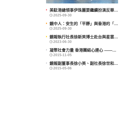
美駐港總領事伊珠麗要繼續扮演反華鷹派角色？
鏡中人：安生的「平靜」與香港的「前行」
鏡報執行社長徐新英博士赴台與星雲大師會晤
凝聚社會力量 香港團結心連心 ——企業社會責任活力香港成就動力研討會舉辦
鏡報副董事長徐小英、副社長徐世和博士出席義工活動
2025-09-30
2025-09-30