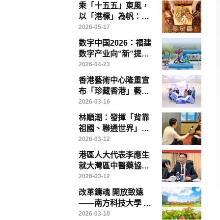
乘「十五五」東風，
以「港標」為帆：香
港如何引領中醫藥高
2026-05-17
質量出海
数字中国2026：福建
数字产业向“新”提
“质”——写在第九届
2026-04-23
数字中国建设峰会召
香港藝術中心隆重宣
开前夕
布「珍藏香港」藝術
博覽將於「藝術三
2026-03-16
月」盛大登場
林順潮：發揮「背靠
祖國、聯通世界」優
勢，香港醫療創新、
2026-03-12
教育與醫療旅遊大有
港區人大代表李應生
可為
就大灣區中醫藥協同
發展提出具體建議 倡
2026-03-12
成立專責政策委員會
改革鑄魂 開放致遠
破解制度瓶頸
——南方科技大學 中
國高等教育改革的範
2026-03-10