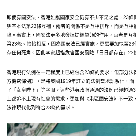
即使有國安法，香港維護國家安全仍有不少不足之處，23條
與基本法第23條互補，兩者的關係不是互相排斥，而是互相
障。事實上，國安法更多地發揮提綱挈領的作用，兩者是互
第23條。恰恰相反，因為國安法已經實施，更需要加快第2
存任何死角。因此李家超指危害國安風險「日日都存在」23
香港現行法例在一定程度上已經包含23條的要求，但部分法
方機密條例》，是將英國1919年訂立的法例當地語系化，
了「女皇陛下」等字眼。這些港英政府通過的法例已經超過3
上都追不上現有社會的需求，更加與《港區國安法》不一致
法律現代化到符合23條的需求。