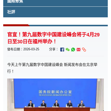
國際聚焦
社評
官宣！第九届数字中国建设峰会将于4月29
日至30日在福州举办！
發布日期：2026-03-25
分享：
今天上午第九届数字中国建设峰会 新闻发布会在北京举
行！