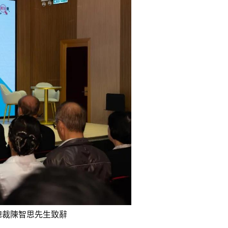
總裁陳智思先生致辭