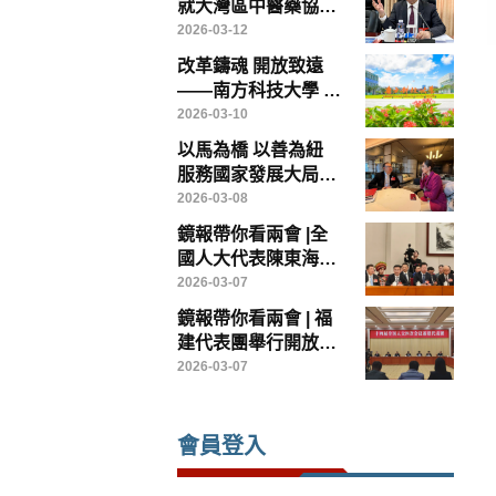
就大灣區中醫藥協同
發展提出具體建議 倡
2026-03-12
成立專責政策委員會
改革鑄魂 開放致遠
破解制度瓶頸
——南方科技大學 中
國高等教育改革的範
2026-03-10
本
以馬為橋 以善為紐
服務國家發展大局
——香港鏡報專訪全
2026-03-08
國政協常委、香港賽
鏡報帶你看兩會 |全
馬會主席廖長江
國人大代表陳東海：
以台創園為載體，打
2026-03-07
造兩岸農業融合發展
鏡報帶你看兩會 | 福
示範樣板
建代表團舉行開放團
組會議
2026-03-07
會員登入