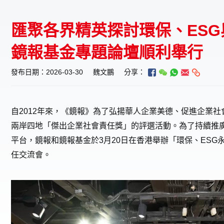
匯聚各界精英探討環保、ES
鏡報基金專題論壇順利舉行
發布日期：2026-03-30
魏文鵬
分享：
自
2012年來
，
《鏡報》為了弘揚華人企業美德、促進企業社
兩岸四地「傑出企業社會責任獎」的評選活動。為了持續推
平台，鏡報
和
鏡報
基金於
3月20日在香港舉辦「環保、ES
任交流會
。