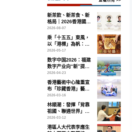
查看所有 >>
新茶飲、新茶食、新
格局｜2026香港國際
茶文化論壇8月14日
2026-08-07
灣仔啟幕
乘「十五五」東風，
以「港標」為帆：香
港如何引領中醫藥高
2026-05-17
質量出海
数字中国2026：福建
数字产业向“新”提
“质”——写在第九届
2026-04-23
数字中国建设峰会召
香港藝術中心隆重宣
开前夕
布「珍藏香港」藝術
博覽將於「藝術三
2026-03-16
月」盛大登場
林順潮：發揮「背靠
祖國、聯通世界」優
勢，香港醫療創新、
2026-03-12
教育與醫療旅遊大有
港區人大代表李應生
可為