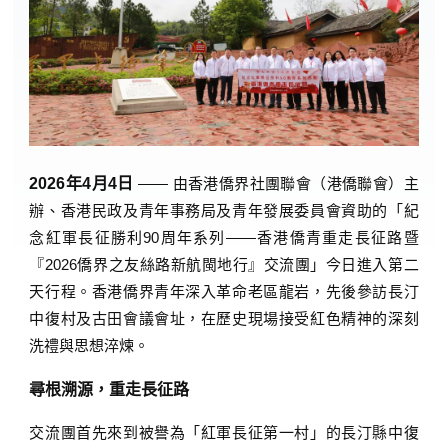
2026年4月4日
—— 由香港僑界社團聯會（港僑聯會）主
辦、香港民政及青年事務局及青年發展委員會資助的「紀
念紅軍長征勝利90周年系列——香港僑青重走長征路暨
『2026僑界之友絲路新航閩地行』交流團」今日進入第二
天行程。香港僑界青年深入革命老區龍岩，先後參訪長汀
中復村及古田會議會址，在歷史現場接受紅色精神的深刻
洗禮與思想淬煉。
尋根溯源，重走長征路
交流團首先來到被譽為「紅軍長征第一村」的長汀縣中復