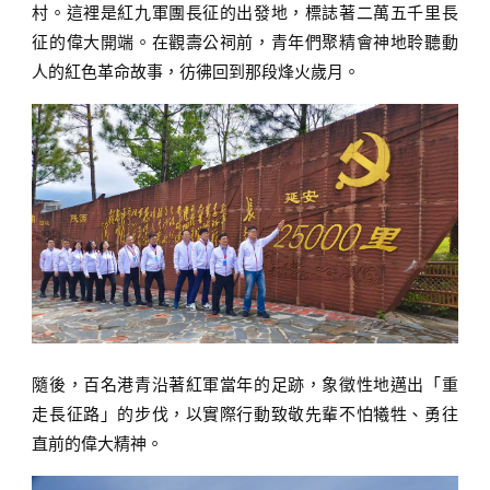
村。這裡是紅九軍團長征的出發地，標誌著二萬五千里長
征的偉大開端。在觀壽公祠前，青年們聚精會神地聆聽動
人的紅色革命故事，彷彿回到那段烽火歲月。
隨後，百名港青沿著紅軍當年的足跡，象徵性地邁出「重
走長征路」的步伐，以實際行動致敬先輩不怕犧牲、勇往
直前的偉大精神。