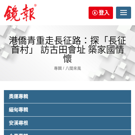
登入
港僑青重走長征路：探「長征
首村」 訪古田會址 築家國情
懷
專輯 / 八閩來風
奧運專輯
緬甸專輯
安溪尋根