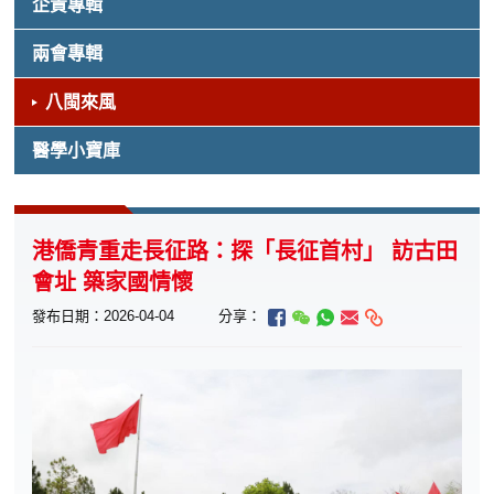
企責專輯
兩會專輯
八閩來風
醫學小寶庫
港僑青重走長征路：探「長征首村」 訪古田
會址 築家國情懷
發布日期：2026-04-04
分享：