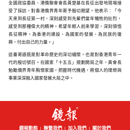
全國政協委員、港僑聯會會長黃楚基在長征出發地現場接
受了採訪，對香港僑界青年寄予殷切期望。他表示：「今
天來到長征第一村，深刻感受到先輩們當年犧牲的壯烈，
感受到那種偉大的精神。希望年輕人前來學習，深刻領悟
長征精神，為香港的建設、為國家的發展、為民族的復
興，付出自己的力量。」
這番寄語既是對革命歷史的深切緬懷，也是對香港青年一
代的殷切號召。在國家「十五五」規劃開局之年，黃會長
勉勵僑界青年胸懷家國，把握時代機遇，將個人的理想與
事業深深融入國家發展大局之中。
鏡報動態
聯繫我們
加入我們
關於我們