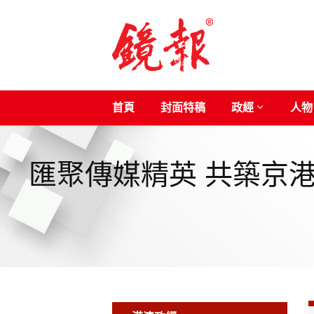
首頁
封面特稿
政經
人物
匯聚傳媒精英 共築京