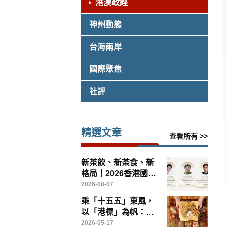
港澳政經
神州動態
台海兩岸
國際聚焦
社評
精選文章
查看所有 >>
新茶飲、新茶食、新
格局｜2026香港國際
茶文化論壇8月14日
2026-08-07
灣仔啟幕
乘「十五五」東風，
以「港標」為帆：香
港如何引領中醫藥高
2026-05-17