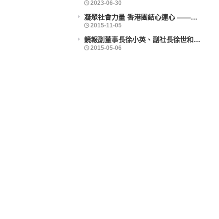
凝聚社會力量 香港團結心連心 ——企業社會責任活力香港成就動力研討會舉辦
鏡報副董事長徐小英、副社長徐世和博士出席義工活動
2025-09-30
2025-09-30
2023-06-30