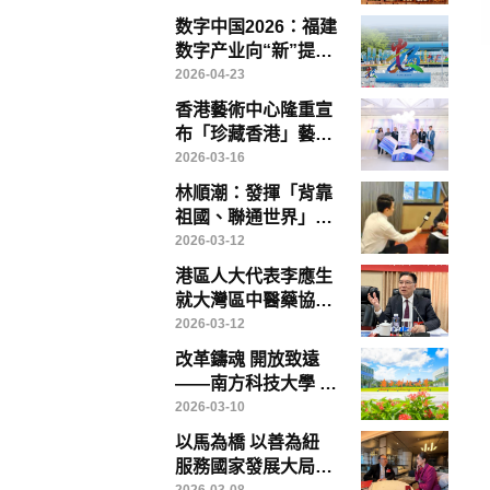
質量出海
数字中国2026：福建
数字产业向“新”提
“质”——写在第九届
2026-04-23
数字中国建设峰会召
香港藝術中心隆重宣
开前夕
布「珍藏香港」藝術
博覽將於「藝術三
2026-03-16
月」盛大登場
林順潮：發揮「背靠
祖國、聯通世界」優
勢，香港醫療創新、
2026-03-12
教育與醫療旅遊大有
港區人大代表李應生
可為
就大灣區中醫藥協同
發展提出具體建議 倡
2026-03-12
成立專責政策委員會
改革鑄魂 開放致遠
破解制度瓶頸
——南方科技大學 中
國高等教育改革的範
2026-03-10
本
以馬為橋 以善為紐
服務國家發展大局