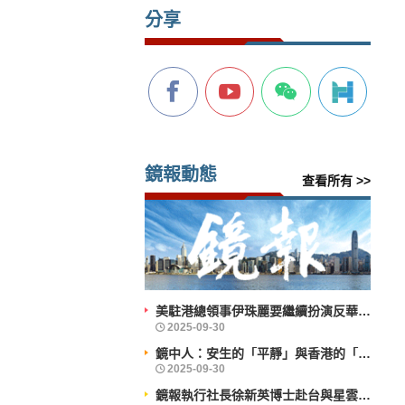
分享
鏡報動態
查看所有 >>
美駐港總領事伊珠麗要繼續扮演反華鷹派角色？
鏡中人：安生的「平靜」與香港的「前行」
鏡報執行社長徐新英博士赴台與星雲大師會晤