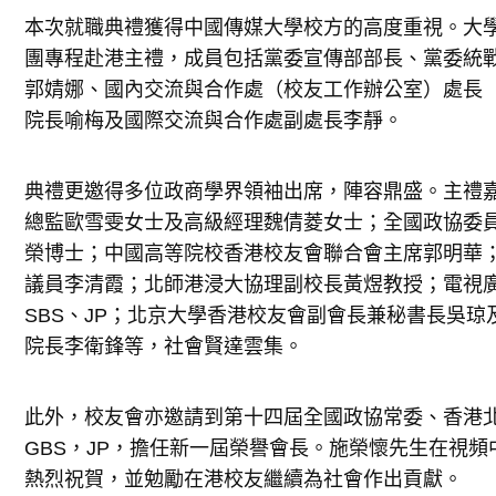
本次就職典禮獲得中國傳媒大學校方的高度重視。大
團專程赴港主禮，成員包括黨委宣傳部部長、黨委統
郭婧娜、國內交流與合作處（校友工作辦公室）處長
院長喻梅及國際交流與合作處副處長李靜。
典禮更邀得多位政商學界領袖出席，陣容鼎盛。主禮
總監歐雪雯女士及高級經理魏倩菱女士；全國政協委
榮博士；中國高等院校香港校友會聯合會主席郭明華
議員李清霞；北師港浸大協理副校長黃煜教授；電視
SBS、JP；北京大學香港校友會副會長兼秘書長吳
院長李衛鋒等，社會賢達雲集。
此外，校友會亦邀請到第十四屆全國政協常委、香港
GBS，JP，擔任新一屆榮譽會長。施榮懷先生在視
熱烈祝賀，並勉勵在港校友繼續為社會作出貢獻。