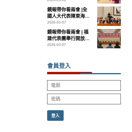
——香港鏡報專訪全
2026-03-08
國政協常委、香港賽
鏡報帶你看兩會 |全
馬會主席廖長江
國人大代表陳東海：
以台創園為載體，打
2026-03-07
造兩岸農業融合發展
鏡報帶你看兩會 | 福
示範樣板
建代表團舉行開放團
組會議
2026-03-07
會員登入
登入