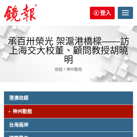
登入
承百卅榮光 架滬港橋樑——訪
上海交大校董、顧問教授胡曉
明
政經 / 神州動態
港澳政經
神州動態
台海兩岸