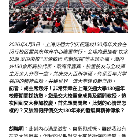
2026年4月8日，上海交通大学庆祝建校130周年大会在
闵行校区霍英东体育中心隆重举行。会场内悬挂着“饮水
思源 爱国荣校”“思源致远 向新图强”等主题垂幅，海内
外130余所高校代表、政商界嘉宾、校董校友与全校师
生万余人齐聚一堂，共庆交大百卅华诞，传承百年兴学
强国的精神血脉，共绘世界一流大学建设新蓝图。
記者：胡主席您好！非常榮幸在上海交通大學130週年
校慶期間採訪您。您是交大校董會成員及顧問教授，這
次回到交大參加校慶，首先想問問您，此刻的心情是怎
樣的？又該如何評價交大130年來的發展與精神傳承？
胡曉明：
此刻內心滿是激動、自豪與感慨。雖然我沒有
在交大讀過書，但我的父親對交大有著極深的情感，他