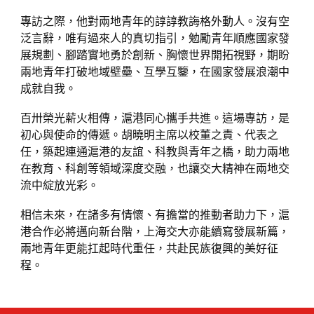
專訪之際，他對兩地青年的諄諄教誨格外動人。沒有空
泛言辭，唯有過來人的真切指引，勉勵青年順應國家發
展規劃、腳踏實地勇於創新、胸懷世界開拓視野，期盼
兩地青年打破地域壁壘、互學互鑒，在國家發展浪潮中
成就自我。
百卅榮光薪火相傳，滬港同心攜手共進。這場專訪，是
初心與使命的傳遞。胡曉明主席以校董之責、代表之
任，築起連通滬港的友誼、科教與青年之橋，助力兩地
在教育、科創等領域深度交融，也讓交大精神在兩地交
流中綻放光彩。
相信未來，在諸多有情懷、有擔當的推動者助力下，滬
港合作必將邁向新台階，上海交大亦能續寫發展新篇，
兩地青年更能扛起時代重任，共赴民族復興的美好征
程。