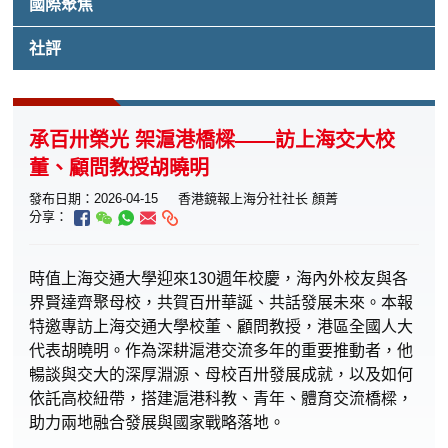
國際聚焦
社評
承百卅榮光 架滬港橋樑——訪上海交大校
董、顧問教授胡曉明
發布日期：2026-04-15
香港鏡報上海分社社长 顏菁
分享：
時值上海交通大學迎來130週年校慶，海內外校友與各
界賢達齊聚母校，共賀百卅華誕、共話發展未來。本報
特邀專訪上海交通大學校董、顧問教授，港區全國人大
代表胡曉明。作為深耕滬港交流多年的重要推動者，他
暢談與交大的深厚淵源、母校百卅發展成就，以及如何
依託高校紐帶，搭建滬港科教、青年、體育交流橋樑，
助力兩地融合發展與國家戰略落地。