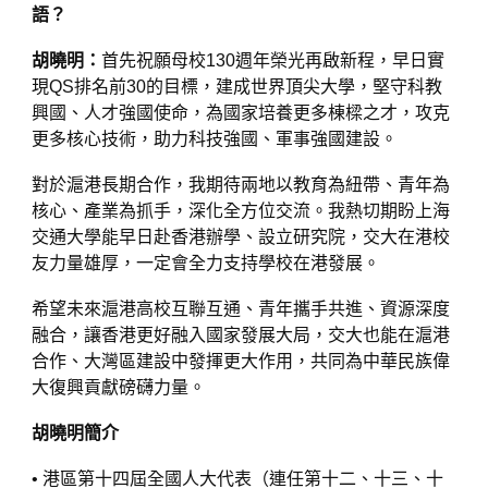
語？
胡曉明：
首先祝願母校130週年榮光再啟新程，早日實
現QS排名前30的目標，建成世界頂尖大學，堅守科教
興國、人才強國使命，為國家培養更多棟樑之才，攻克
更多核心技術，助力科技強國、軍事強國建設。
對於滬港長期合作，我期待兩地以教育為紐帶、青年為
核心、產業為抓手，深化全方位交流。我熱切期盼上海
交通大學能早日赴香港辦學、設立研究院，交大在港校
友力量雄厚，一定會全力支持學校在港發展。
希望未來滬港高校互聯互通、青年攜手共進、資源深度
融合，讓香港更好融入國家發展大局，交大也能在滬港
合作、大灣區建設中發揮更大作用，共同為中華民族偉
大復興貢獻磅礴力量。
胡曉明簡介
• 港區第十四屆全國人大代表（連任第十二、十三、十