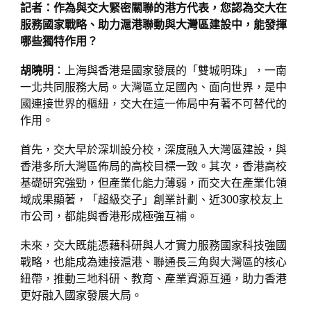
記者：作為與交大緊密關聯的港方代表，您認為交大在
服務國家戰略、助力滬港聯動與大灣區建設中，能發揮
哪些獨特作用？
胡曉明
：上海與香港是國家發展的「雙城明珠」，一南
一北共同服務大局。大灣區立足國內、面向世界，是中
國連接世界的樞紐，交大在這一佈局中有著不可替代的
作用。
首先，交大早於深圳設分校，深度融入大灣區建設，與
香港多所大灣區佈局的高校目標一致。其次，香港高校
基礎研究強勁，但產業化能力薄弱，而交大在產業化領
域成果顯著，「超級交子」創業計劃、近300家校友上
市公司，都能與香港形成極強互補。
未來，交大既能憑藉科研與人才實力服務國家科技強國
戰略，也能成為連接滬港、聯通長三角與大灣區的核心
紐帶，推動三地科研、教育、產業資源互通，助力香港
更好融入國家發展大局。