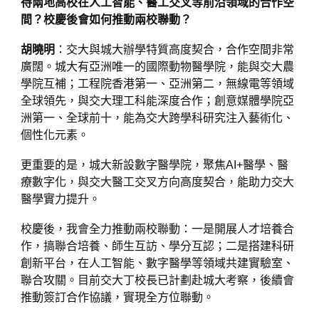
待兩地高校在人工智能、醫工交叉等前沿領域的合作空
間？校慶後會如何推動兩校聯動？
胡曉明
：交大與城大辦學特質高度契合，合作空間非常
廣闊。城大有亞洲唯一的國際動物醫學院，能與交大農
學院互補；工程院香港第一、亞洲第二，無線電等領域
全球領先，與交大理工科能深度合作；創意媒體學院亞
洲第一、全球前十，能為交大跨學科研究注入藝術化、
個性化元素。
更重要的是，城大新設數字醫學院，聚焦AI+醫學、醫
療數字化，與交大醫工交叉方向高度契合，能助力交大
醫學實力提升。
校慶後，我會全力推動兩校聯動：一是開展人才培養合
作，搞聯合培養、師生互訪、學分互認；二是搭建科研
創新平台，在人工智能、數字醫學等領域共建實驗室、
聯合攻關。目前交大丁校長已計劃赴城大考察，後續會
推動簽訂合作協議，實現全方位聯動。