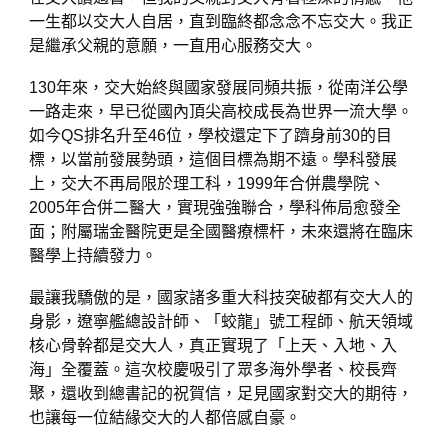
一生都以交大人自居，直到臨終都念念不忘交大。我正
是繼承父親的意願，一直用心服務交大。
130年來，交大始終與國家發展同頻共振，從南洋公學
一路走來，早已從國內頂尖高校成長為世界一流大學。
如今QS排名升至46位，學校還定下了躋身前30的目
標，以當前發展勢頭，這個目標為期不遠。學科發展
上，交大不再局限於理工科，1999年合併農學院、
2005年合併二醫大，實現強強聯合，學科佈局愈發全
面；附屬瑞金醫院更是全國醫療標杆，未來還將在臨床
醫學上持續發力。
最讓我驕傲的是，國家諸多重大科技突破都有交大人的
身影，遼寧艦總設計師、「蛟龍」號工程師、航天領域
核心骨幹都是交大人，真正實現了「上天、入地、入
海」全覆蓋。這次校慶吸引了眾多海外學者、校長齊
聚，還收到總書記的祝賀信，足見國家對交大的期待，
也讓每一位結緣交大的人都倍感自豪。