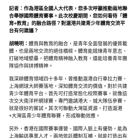
記者：作為港區全國人大代表，您多次呼籲推動兩地聯
合舉辦國際體育賽事。此次校慶期間，您如何看待「體
育+教育」的融合路徑？對滬港共建青少年體育交流平
台有何建議？
胡曉明：
體育與教育的融合，是青年全面發展的優質載
體，也是兩地交流的絕佳橋樑。體育能錘煉青年意志、
打破地域壁壘，把體育精神融入教育，還能培養青年團
隊協作與拼搏精神。
我深耕體育領域四十多年，曾推動滬港自行車拉力賽、
上海網球大師賽落地，深知體育交流的價值。對於共建
青少年體育平台，首先可打造常態化校際賽事，就像這
次交大南洋杯網球賽，專門邀請港大、城大隊伍參賽，
就是很好的嘗試。其次可聯動大灣區資源，打造滬港
+大灣區青少年體育聯賽，形成聯動效應。
另外，香港在國際賽事運營、國際人脈上有優勢，能為
上海輸送專業人才，兩地依託體制互補，就能打造出有