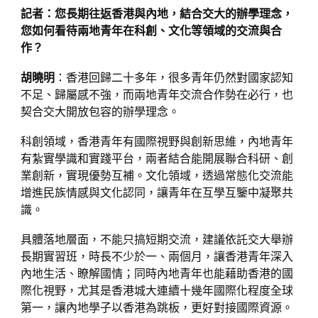
記者：您長期往返香港與內地，結合交大的辦學理念，
您如何看待兩地青年在科創、文化等領域的交流與合
作？
胡曉明
：香港回歸二十多年，很多青年仍然對國家認知
不足、歸屬感不強，而兩地青年交流合作勢在必行，也
契合交大開放包容的辦學理念。
科創領域，香港青年有國際視野與創新思維，內地青年
有紮實學識和實踐平台，兩者結合能開展聯合科研、創
業創新，實現優勢互補。文化領域，透過常態化交流能
增進民族情感與文化認同，讓青年在互學互鑒中凝聚共
識。
具體落地層面，不能只搞短期交流，建議依託交大舉辦
長期實習班，時長不少於一、兩個月，讓香港青年深入
內地生活、瞭解國情；同時內地青年也能藉助香港的國
際化視野，尤其是香港城大連續十幾年國際化程度全球
第一，讓內地學子以香港為跳板，更好對接國際資源。