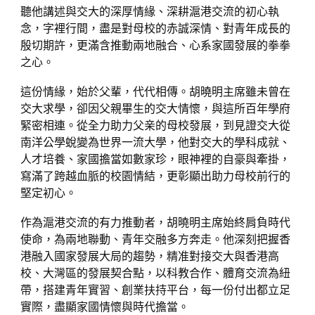
聽他講述與交大的深厚情緣、深耕滬港交流的初心執
念，字裡行間，盡是對母校的赤誠深情、對青年成長的
殷切期許，更滿含推動兩地融合、心系家國發展的拳拳
之心。
這份情緣，始於父輩，代代相傳。胡曉明主席雖未曾在
交大求學，卻因父親畢生的交大情懷，與這所百年學府
緊密相連。從全力助力父亲的母校發展，到見證交大從
南洋公學蛻變為世界一流大學，他對交大的學科成就、
人才培養、家國擔當如數家珍，眼神裡的自豪與牽掛，
寫滿了跨越血脈的校園情結，更彰顯出助力母校前行的
堅定初心。
作為滬港交流的有力推動者，胡曉明主席始終肩負時代
使命，為兩地聯動、青年交融多方奔走。他深刻把握香
港融入國家發展大局的趨勢，精准對接交大與香港高
校、大灣區的發展契合點，以科教合作、體育交流為紐
帶，搭建青年實習、創業扶持平台，每一份付出都立足
實際，盡顯家國情懷與時代擔當。