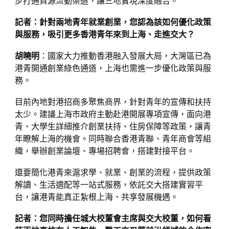
步打通資源流動渠道，讓三地實現深度融合。
記者：針對兩地青年就業創業，您認為該如何優化政策
與服務，吸引更多香港青年來到上海、走進交大？
胡曉明
：國家大力推動香港融入發展大局，大灣區已為
港青開通創業綠色通道，上海也需進一步優化政策與服
務。
目前內地對港招商多聚焦商界，針對青年的宣傳和扶持
太少。建議上海市政府主動赴港開展專項宣傳，面向港
青、大學生詳細推介創業扶持、住房保障等政策，讓青
年瞭解上海的機會。同時聯合香港青聯、青年商會等組
織，舉辦創業論壇、專場招聘會，搭建對接平台。
還要簡化港青來滬求學、就業、創業的流程，提供政策
解讀、生活適配等一站式服務，依託交大搭建實習平
台，讓港青能真正紮根上海、共享發展機遇。
記者：您同時擔任城大校董會主席與交大校董，如何看