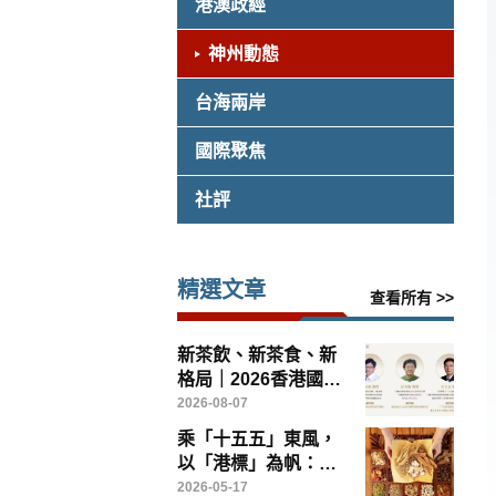
港澳政經
神州動態
台海兩岸
國際聚焦
社評
精選文章
查看所有 >>
新茶飲、新茶食、新
格局｜2026香港國際
茶文化論壇8月14日
2026-08-07
灣仔啟幕
乘「十五五」東風，
以「港標」為帆：香
港如何引領中醫藥高
2026-05-17