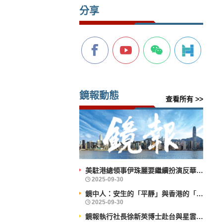
分享
鏡報動態
查看所有 >>
美駐港總領事伊珠麗要繼續扮演反華鷹派角色？
鏡中人：安生的「平靜」與香港的「前行」
鏡報執行社長徐新英博士赴台與星雲大師會晤