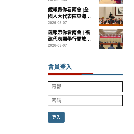
——香港鏡報專訪全
2026-03-08
國政協常委、香港賽
鏡報帶你看兩會 |全
馬會主席廖長江
國人大代表陳東海：
以台創園為載體，打
2026-03-07
造兩岸農業融合發展
鏡報帶你看兩會 | 福
示範樣板
建代表團舉行開放團
組會議
2026-03-07
會員登入
登入