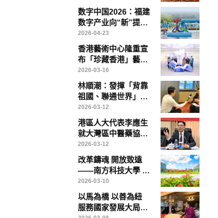
質量出海
数字中国2026：福建
数字产业向“新”提
“质”——写在第九届
2026-04-23
数字中国建设峰会召
香港藝術中心隆重宣
开前夕
布「珍藏香港」藝術
博覽將於「藝術三
2026-03-16
月」盛大登場
林順潮：發揮「背靠
祖國、聯通世界」優
勢，香港醫療創新、
2026-03-12
教育與醫療旅遊大有
港區人大代表李應生
可為
就大灣區中醫藥協同
發展提出具體建議 倡
2026-03-12
成立專責政策委員會
改革鑄魂 開放致遠
破解制度瓶頸
——南方科技大學 中
國高等教育改革的範
2026-03-10
本
以馬為橋 以善為紐
服務國家發展大局