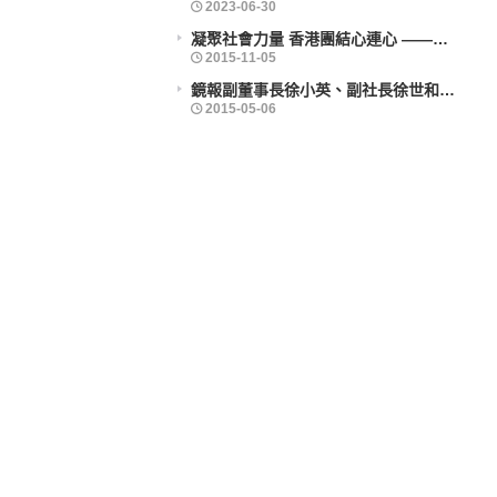
凝聚社會力量 香港團結心連心 ——企業社會責任活力香港成就動力研討會舉辦
鏡報副董事長徐小英、副社長徐世和博士出席義工活動
2025-09-30
2025-09-30
2023-06-30