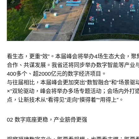
看生态，更重“效”。本届峰会将举办4场生态大会，聚
合作、共谋发展。我省还将同步举办数字智能等产业
400多个、超2000亿元的数字经济项目。
与往届相比，本届峰会更加突出“数智融合”和“场景驱动
×”双轮驱动，峰会将举办多场专题活动；会场内外打
点，让新技术从“看得见”走向“摸得着”“用得上”。
02 数字底座更稳，产业筋骨更强