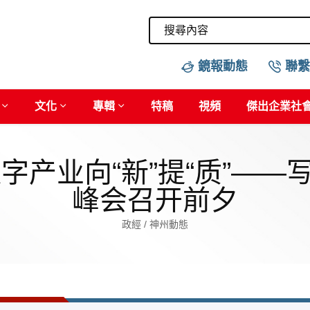
鏡報動態
聯繫
文化
專輯
特稿
視頻
傑出企業社
数字产业向“新”提“质”—
峰会召开前夕
政經 / 神州動態