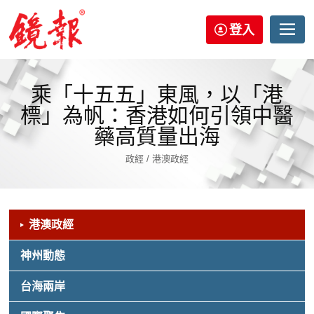
登入
乘「十五五」東風，以「港
標」為帆：香港如何引領中醫
藥高質量出海
政經 / 港澳政經
港澳政經
神州動態
台海兩岸