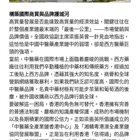
構築國際商貿與品牌護城河
高質量發展是否能達致高質量的經濟效益，關鍵往往在
於整個產業鏈最末端的「最後一公里」——市場營銷與
品牌價值。全國政協副主席梁振英曾一針見血地指出，
這恰恰是中國中醫藥產業鏈中的弱環，卻是西方醫藥巨
頭的強項。
當前，中醫藥在國際市場上面臨着嚴峻的挑戰。西方藥
廠往往利用我們辛勤種植的中藥材和傳統藥方，經過加
工後貼上西方品牌，憑藉其強大的知名度、商譽和全球
營銷網絡獲取暴利。如果我們缺乏認可度高、國際化的
中醫藥品牌，名貴中藥材極有可能步茶葉和葡萄酒的後
塵，被外國收購商以西方品牌行銷全球。
要破解這一困局，香港的角色無可替代。香港擁有完善
的普通法制度、嚴格的知識產權保護、成熟的市場機制
以及長期積累的國際公信力。正如梁振英所倡議成立的
「中醫藥全產業鏈香港中心」及「湘贛粵港澳全產業鏈
協同發展聯盟」，正是旨在利用香港「信得過」的品牌