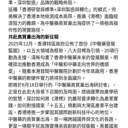
準，深圳智造」品牌的戰略佈局。
這種「香港研發與標準+深圳製造與轉化」的模式，完
美解決了香港本地檢測成本高昂、推廣《港標》面臨經
濟阻力的難題，為中醫藥高質量出海提供了一條極具操
作性的現實路徑。
共赴高質量出海的新征程
2025年12月，香港特區政府公佈了首份《中醫藥發展
藍圖》，以五大領域為框架、八大目標為引領、20項行
動為支撐，清晰勾畫了香港中醫藥未來的發展願景，明
確提出推動香港成為「中醫和中藥走向世界的橋頭
堡」。隨着本港首間中醫醫院計劃於今年底啟用，香港
中醫藥的軟硬件實力將得到全面躍升。
即將於6月18日舉行的「中醫藥高質量出海研討會」，
正是在此宏大背景下召開的及時雨。透過匯聚政產學研
的智慧，探討如何將《港標》的嚴苛要求轉化為產業實
踐，如何對接國家「十五五」規劃與大灣區產業平台建
設，香港將進一步鞏固其國際創新科技中心的地位。
中醫藥的高質量出海，是一場跨越國界與文化的長跑，
更是一場關乎民族瑰寶傳承與創新的保衛戰。乘着國家