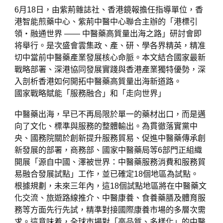
6月18日，由紫荊雜誌社、香港鏡報擔任指導單位，香
港智能煎藥中心、紫荊中醫中心聯合主辦的「港標引
領・融通世界 —— 中醫藥高質量出海之路」研討會即
将舉行。是次盛會雲集政、產、研、學各界精英，精准
切中當前中醫藥產業發展核心命脈。本文結合國家最新
戰略部署、深港協同發展實踐與香港產業獨特優勢，深
入剖析香港如何開拓中醫藥高質量出海新道路。
國家戰略賦能「服務融合」和「走向世界」
中醫藥出海，早已不再局限於單一的藥材出口，而是邁
向了文化、標準與服務的整體輸出。為貫徹落實黨中
央、國務院關於創新提升服務貿易、促進中醫藥傳承創
新發展的部署，商務部、國家中醫藥局等6部門正組織
開展「源自中國、澤被世界：中醫藥服務消費和服務貿
易融合發展試點」工作，並已確定18個地區為試點。
根據規劃，未來三年內，這18個試點地區將在中醫藥文
化交流、旅遊路線推介、中醫康養、食養藥膳及體育服
務等方面先行先試，精準對接國際康養市場的多層次需
求。這意味着，全球市場對「高品質、多樣化」的中醫