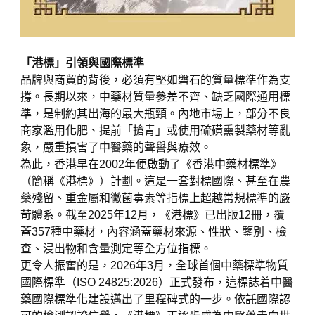
「港標」引領與國際標準
品牌與商貿的背後，必須有堅如磐石的質量標準作為支
撐。長期以來，中藥材質量參差不齊、缺乏國際通用標
準，是制約其出海的最大瓶頸。內地市場上，部分不良
商家濫用化肥、提前「搶青」或使用硫磺熏製藥材等亂
象，嚴重損害了中醫藥的聲譽與療效。
為此，香港早在2002年便啟動了《香港中藥材標準》
（簡稱《港標》）計劃。這是一套對標國際、甚至在農
藥殘留、重金屬和黴菌毒素等指標上超越常規標準的嚴
苛體系。截至2025年12月，《港標》已出版12冊，覆
蓋357種中藥材，內容涵蓋藥材來源、性狀、鑒別、檢
查、浸出物和含量測定等全方位指標。
更令人振奮的是，2026年3月，全球首個中藥標準物質
國際標準（ISO 24825:2026）正式發布，這標誌着中醫
藥國際標準化建設邁出了里程碑式的一步。依託國際認