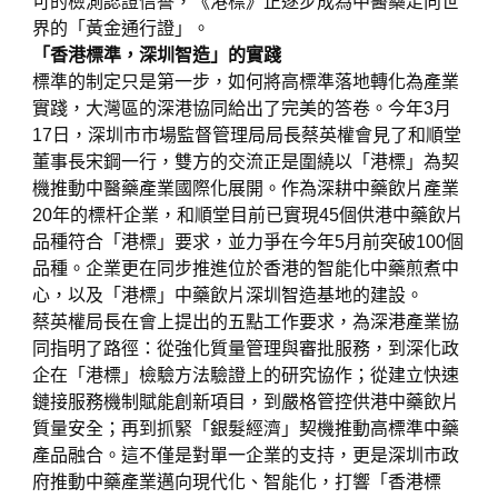
可的檢測認證信譽，《港標》正逐步成為中醫藥走向世
界的「黃金通行證」。
「香港標準，深圳智造」的實踐
標準的制定只是第一步，如何將高標準落地轉化為產業
實踐，大灣區的深港協同給出了完美的答卷。今年3月
17日，深圳市市場監督管理局局長蔡英權會見了和順堂
董事長宋鋼一行，雙方的交流正是圍繞以「港標」為契
機推動中醫藥產業國際化展開。作為深耕中藥飲片產業
20年的標杆企業，和順堂目前已實現45個供港中藥飲片
品種符合「港標」要求，並力爭在今年5月前突破100個
品種。企業更在同步推進位於香港的智能化中藥煎煮中
心，以及「港標」中藥飲片深圳智造基地的建設。
蔡英權局長在會上提出的五點工作要求，為深港產業協
同指明了路徑：從強化質量管理與審批服務，到深化政
企在「港標」檢驗方法驗證上的研究協作；從建立快速
鏈接服務機制賦能創新項目，到嚴格管控供港中藥飲片
質量安全；再到抓緊「銀髮經濟」契機推動高標準中藥
產品融合。這不僅是對單一企業的支持，更是深圳市政
府推動中藥產業邁向現代化、智能化，打響「香港標