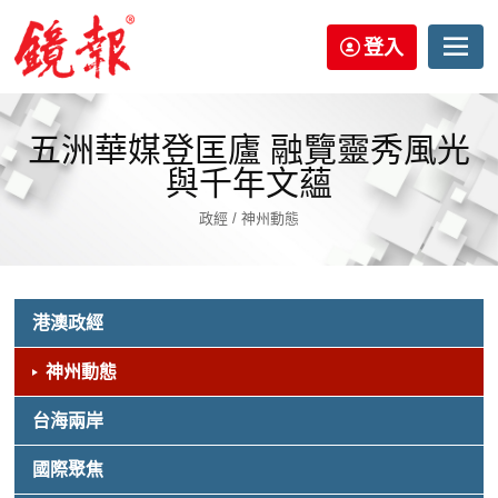
登入
五洲華媒登匡廬 融覽靈秀風光
與千年文蘊
政經 / 神州動態
港澳政經
神州動態
台海兩岸
國際聚焦