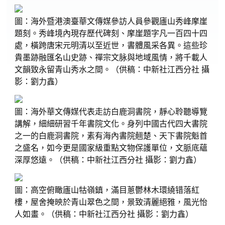
圖：海外暨港澳臺華文傳媒參訪人員參觀廬山秀峰摩崖
題刻。秀峰境內現存歷代碑刻、摩崖題字凡一百四十四
處，橫跨唐宋元明清以至近世，書體風采各異。這些珍
貴墨跡融匯名山史跡、禪宗文脉與地域風情，將千載人
文韻致永留青山秀水之間。（供稿：中新社江西分社 攝
影：劉力鑫）
圖：海外華文傳媒代表走訪白鹿洞書院，靜心聆聽導覽
講解，細細研習千年書院文化。身列中國古代四大書院
之一的白鹿洞書院，素有海內書院翹楚、天下書院魁首
之盛名，如今更是國家級重點文物保護單位，文脈底蘊
深厚悠遠。（供稿：中新社江西分社 攝影：劉力鑫）
圖：高空俯瞰廬山牯嶺鎮，滿目蔥鬱林木環繞错落紅
樓，屋舍掩映於青山翠色之間，景致清麗絕雅，風光怡
人如畫。（供稿：中新社江西分社 攝影：劉力鑫）