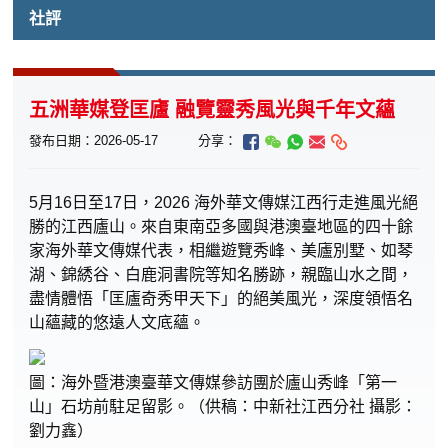
社評
五洲華媒登匡廬 融覽靈秀風光與千年文蘊
發布日期：2026-05-17
分享：
5月16日至17日，2026 海外華文傳媒江西行走進風光絕
勝的江西廬山。來自東南亞多國與港澳臺地區的四十餘
家海外華文傳媒代表，相繼遊覽秀峰、美廬別墅、如琴
湖、錦綉谷、白鹿洞書院等知名勝跡，親臨山水之間，
盡情體悟「匡廬奇秀甲天下」的絕美風光，深度領悟名
山蘊藏的悠遠人文底蘊。
圖：海外暨港澳臺華文傳媒參訪團於廬山秀峰「第一
山」石坊前駐足留影。（供稿：中新社江西分社 攝影：
劉力鑫）