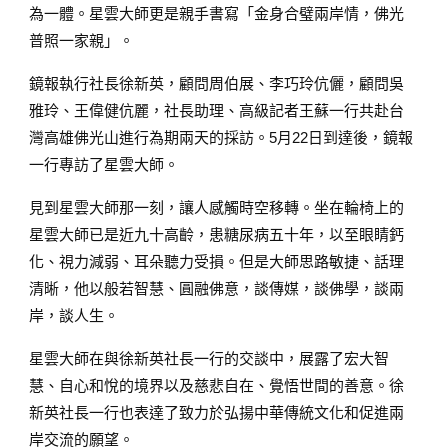
為一體。星雲大師更是親手書寫「金身合璧兩岸情，佛光
普照一家親」。
鏡報執行社長徐新英，顧問周伯展、李巧玲伉儷，顧問吳
雅玲、王偉健伉麗，社長助理、高級記者王蘇一行共赴台
灣高雄佛光山進行為期兩天的採訪。5月22日到達後，鏡報
一行專訪了星雲大師。
見到星雲大師那一刻，讓人感觸時空移轉。坐在輪椅上的
星雲大師已是近九十高齡，患糖尿病五十年，以至眼睛鈣
化、視力減弱、耳朵聽力受損。但是大師思路敏捷、話理
清晰，他以般若智慧、圓融佛意，談傳媒，談佛學，談兩
岸，談人生。
星雲大師在與徐新英社長一行的交談中，展露了宏大智
慧、自心和悅的境界以及慈悲自在、覺悟世間的善意。徐
新英社長一行也表達了致力於弘揚中華傳統文化和促進兩
岸交流的願望。