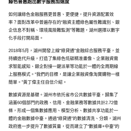
綠色普惠跑出數字服務加速度
如何讓綠色金融服務更普惠、更便捷，提升資源配置效
率？面對改革中普遍存在的“融資主體綠色屬性難識別、銀
企信息不對稱、環境風險難監測”等難題，湖州選擇以數字
化手段打開局面。
2018年5月，湖州開發上線“綠貸通”金融綜合服務平臺，並
持續迭代升級，打造了集綠色低碳精准畫像、企業融資需
求智能感知、銀企對接一鍵派單等功能於一體的全周期線
上服務模式。“我們的目標，是讓企業融資像淘寶購物一樣
簡單。”黃丁偉主任自信介紹。
數據資源是基礎。湖州市依托省市公共數據平臺，歸集了
涵蓋60個部門的政務、信用、金融業務等數據共計2.72億
條，形成一個集數據應用、模型分析、數據共享功能於一
體的金融數據中臺。通過“綠貸通”的數據清洗、分類，湖州
政府進一步提升了數據質量，從而建立了“數據庫+中臺”的