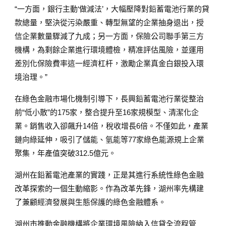
“一方面，銀行主動‘做減法’，大幅壓降對鉛蓄電池行業的貸
款總量，堅決從污染嚴重、轉型無望的企業抽身退出，授
信企業數量驟減了九成；另一方面，保險公司聯手第三方
機構，為剩餘企業進行環境體檢，精准評估風險，並運用
差別化保險費率這一經濟杠杆，激勵企業真金白銀投入環
境治理。”
在綠色金融市場化機制引導下，長興鉛蓄電池行業從整治
前“低小散”的175家，整合提升至16家規模型、清潔化企
業。銷售收入卻飆升14倍，稅收增長6倍。不僅如此，產業
鏈向綠延伸，吸引了儲能、氫能等77家綠色能源規上企業
聚集，年產值突破312.5億元。
湖州在鉛蓄電池產業的實踐，正是其進行系統性綠色金融
改革探索的一個生動縮影。作為改革先鋒，湖州率先構建
了兼顧經濟發展與生態保護的綠色金融體系。
湖州市推動金融機構將企業環境風險納入信貸全流程管