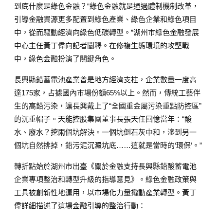
到底什麼是綠色金融？“綠色金融就是通過體制機制改革，
引導金融資源更多配置到綠色產業、綠色企業和綠色項目
中，從而驅動經濟向綠色低碳轉型。”湖州市綠色金融發展
中心主任黃丁偉向記者闡釋。在修複生態環境的攻堅戰
中，綠色金融扮演了關鍵角色。
長興縣鉛蓄電池產業曾是地方經濟支柱，企業數量一度高
達175家，占據國內市場份額65%以上。然而，傳統工藝伴
生的高鉛污染，讓長興戴上了“全國重金屬污染重點防控區”
的沉重帽子。天能控股集團董事長張天任回憶當年：“酸
水、廢水？挖兩個坑解決。一個坑倒石灰中和，滲到另一
個坑自然排掉，鉛污泥沉澱坑底……這就是當時的‘環保’。”
轉折點始於湖州市出臺《關於金融支持長興縣鉛酸蓄電池
企業專項整治和轉型升級的指導意見》。綠色金融政策與
工具被創新性地運用，以市場化力量撬動產業轉型。黃丁
偉詳細描述了這場金融引導的整治行動：