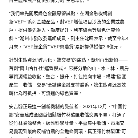
目主體和農戶提供強有力的“生態增信”。
“我們率先開展綠色金融專營試點，在湖金融機構創
新‘VEP+’系列金融產品，對VEP增值項目涉及的企業或農
戶，提供優先准入、額度提升、利率優惠等綠色信貸傾
斜。”湖州市發改委黨組成員、副主任沈暉表示，截至今年4
月末，“VEP綠企貸”“VEP惠農貸”累計提供授信3.6億元。
針對生態資源“碎片化、難交易”的痛點，湖州再出新招——
首創“兩山合作社”運營模式。 它將分散的山、水、林、農房
等資源權益收儲、整合、提升，打包推向市場。構建“碳匯
產生－收儲－交易”全鏈條金融支持體系，讓生態資源高效
轉化為可抵押、可流通的綠色資產。
安吉縣正是這一創新機制的受益者。2021年12月，“中國竹
鄉”安吉建成全國首個縣級竹林碳匯收儲交易平臺，打通了
從竹林資源整合、碳匯科學計量、平臺集中收儲、市場交
易變現到最終反哺竹農的全鏈條閉環，真正讓竹林碳匯“可