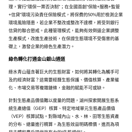
理，實行“環保一票否決制”；在全國首創“保險+服務+監管
+信貸”環境污染責任保險模式，將保費的50%用於檢測企業
環境風險隱患，若企業不整改或整改不達標，將受到銀行
信貸的聯合懲戒。此種管理模式，能夠有效倒逼企業調整
生產模式，改進生產技術，在保證生態環境不受傷害的基
礎上，激發企業的綠色生產潛力。
綠色轉化打通金山銀山通道
綠水青山蘊含著巨大的生態財富，如何將其轉化為觸手可
及的經濟財富？這需要經曆生態保護、價值核算、產業催
化、市場交易等複雜鏈條，金融的賦能不可或缺。
針對生態產品價值難以度量的問題，湖州探索開展生態系
統生產總值（GEP）核算、特定地域單元生態產品價值
（VEP）核算試點。對縣域內山、水、林、田等生態資產
的分布、總量進行精算，為生態效益明碼標價，進而為項