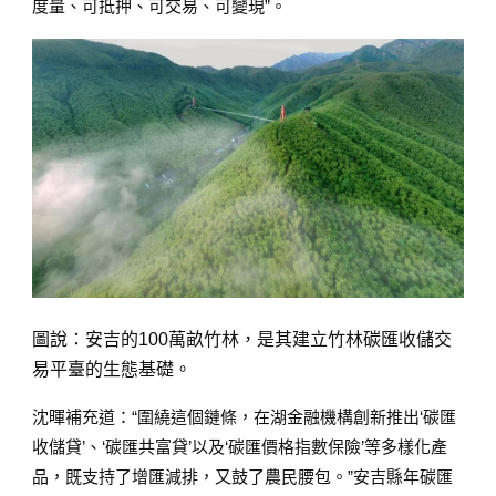
度量、可抵押、可交易、可變現”。
圖說：安吉的100萬畝竹林，是其建立竹林碳匯收儲交
易平臺的生態基礎。
沈暉補充道：“圍繞這個鏈條，在湖金融機構創新推出‘碳匯
收儲貸’、‘碳匯共富貸’以及‘碳匯價格指數保險’等多樣化產
品，既支持了增匯減排，又鼓了農民腰包。”安吉縣年碳匯