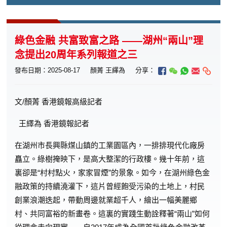
綠色金融 共富致富之路 ——湖州“兩山”理
念提出20周年系列報道之三
發布日期：2025-08-17
顏菁 王繹為
分享：
文/顏菁
香港鏡報高級記者
王繹為
香港鏡報記者
在湖州市長興縣煤山鎮的工業園區內，一排排現代化廠房
矗立。綠樹掩映下，是高大整潔的行政樓。幾十年前，這
裏卻是“村村點火，家家冒煙”的景象。如今，在湖州綠色金
融政策的持續澆灌下，這片曾經飽受污染的土地上，村民
創業浪潮迭起，帶動周邊就業超千人，繪出一幅美麗鄉
村、共同富裕的新畫卷。這裏的實踐生動詮釋著“兩山”如何