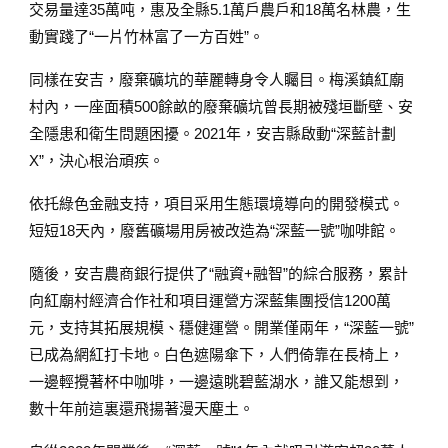
交易量達35萬吨，惠及全縣5.1萬戶農戶和18萬名林農，生
動實踐了“一片竹林富了一方百姓”。
同樣在安吉，廢棄礦坑的華麗轉身令人矚目。梅溪鎮紅廟
村內，一座面積500餘畝的廢棄礦坑曾長期被殘垣斷壁、安
全隱患和衛生問題困擾。2021年，安吉縣啟動“深藍計劃
X”，決心根治頑疾。
依托綠色金融支持，項目采用生態環境導向的開發模式。
短短18天內，廢舊礦場用房被改造為“深藍一號”咖啡館。
隨後，安吉農商銀行提供了“融資+融智”的綜合服務，累計
向紅廟村經濟合作社和項目運營方深藍集團授信1200萬
元，支持其拓展規模、穩健運營。開業僅兩年，“深藍一號”
已成為網紅打卡地。白色遮陽傘下，人們倚靠在長椅上，
一邊輕攪著杯中咖啡，一邊遠眺碧藍湖水，誰又能想到，
數十年前這裏還飛揚著漫天塵土。