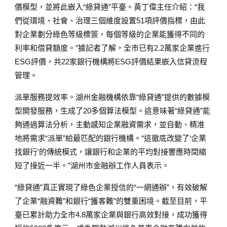
價模型，並將此嵌入“綠貸通”平臺。黃丁偉主任介紹：“我
們從環境、社會、治理三個維度設置51項評價指標，由此
對企業劃分綠色等級標簽，每個等級的企業能獲得不同的
利率和借貸額度。”據記者了解，全市已有2.2萬家企業進行
ESG評價，共22家銀行機構將ESG評價結果嵌入信貸流程
管理。
派單服務提效率。湖州金融機構依靠“綠貸通”提供的數據模
型開發服務，生成了20多個算法模型。這意味著“綠貸通”能
夠通過算法分析，主動感知企業融資需求，並自動、精准
地將需求“派單”給最匹配的銀行機構。“這徹底改變了‘企業
找銀行’的傳統模式，讓銀行和企業的平均對接響應時間縮
短了接近一半。”湖州市金融辦工作人員表示。
“綠貸通”真正實現了綠色企業授信的“一網通辦”，有效破解
了企業“融資難”和銀行“獲客難”的雙重困境。截至目前，平
臺已累計助力全市4.8萬家企業與銀行高效對接，成功獲得