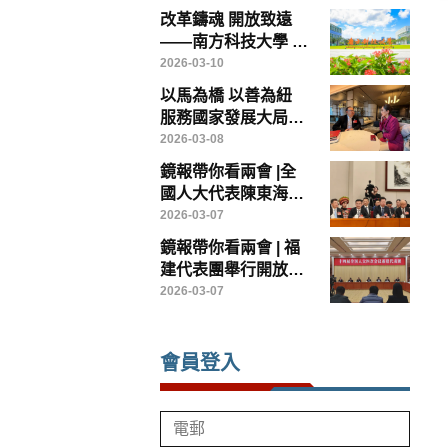
成立專責政策委員會
改革鑄魂 開放致遠
破解制度瓶頸
——南方科技大學 中
國高等教育改革的範
2026-03-10
本
以馬為橋 以善為紐
服務國家發展大局
——香港鏡報專訪全
2026-03-08
國政協常委、香港賽
鏡報帶你看兩會 |全
馬會主席廖長江
國人大代表陳東海：
以台創園為載體，打
2026-03-07
造兩岸農業融合發展
鏡報帶你看兩會 | 福
示範樣板
建代表團舉行開放團
組會議
2026-03-07
會員登入