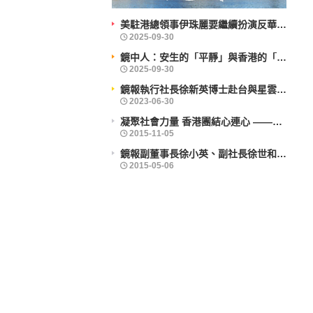
美駐港總領事伊珠麗要繼續扮演反華鷹派角色？
鏡中人：安生的「平靜」與香港的「前行」
鏡報執行社長徐新英博士赴台與星雲大師會晤
凝聚社會力量 香港團結心連心 ——企業社會責任活力香港成就動力研討會舉辦
鏡報副董事長徐小英、副社長徐世和博士出席義工活動
2025-09-30
2025-09-30