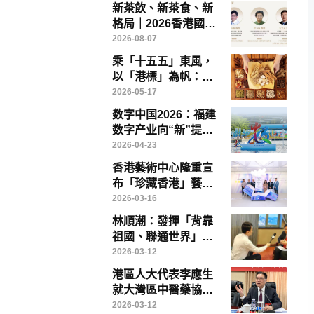
新茶飲、新茶食、新
格局｜2026香港國際
茶文化論壇8月14日
2026-08-07
灣仔啟幕
乘「十五五」東風，
以「港標」為帆：香
港如何引領中醫藥高
2026-05-17
質量出海
数字中国2026：福建
数字产业向“新”提
“质”——写在第九届
2026-04-23
数字中国建设峰会召
香港藝術中心隆重宣
开前夕
布「珍藏香港」藝術
博覽將於「藝術三
2026-03-16
月」盛大登場
林順潮：發揮「背靠
祖國、聯通世界」優
勢，香港醫療創新、
2026-03-12
教育與醫療旅遊大有
港區人大代表李應生
可為
就大灣區中醫藥協同
發展提出具體建議 倡
2026-03-12