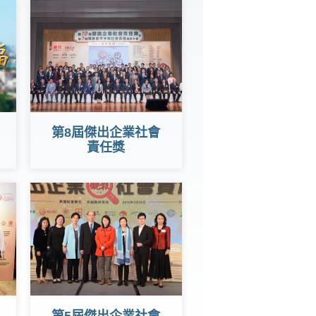
第8屆傑出企業社會
責任獎