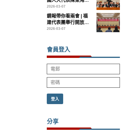
國人大代表陳東海：
以台創園為載體，打
2026-03-07
造兩岸農業融合發展
鏡報帶你看兩會 | 福
示範樣板
建代表團舉行開放團
組會議
2026-03-07
會員登入
登入
分享