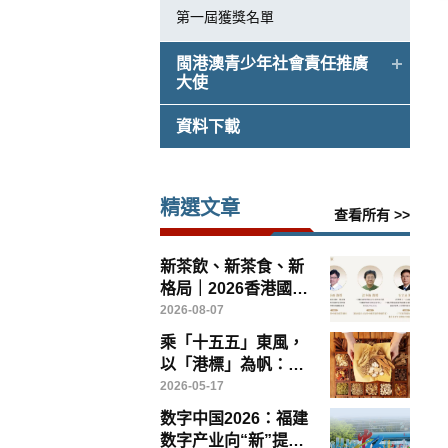
第一屆獲獎名單
閩港澳青少年社會責任推廣
大使
資料下載
精選文章
查看所有 >>
新茶飲、新茶食、新
格局｜2026香港國際
茶文化論壇8月14日
2026-08-07
灣仔啟幕
乘「十五五」東風，
以「港標」為帆：香
港如何引領中醫藥高
2026-05-17
質量出海
数字中国2026：福建
数字产业向“新”提