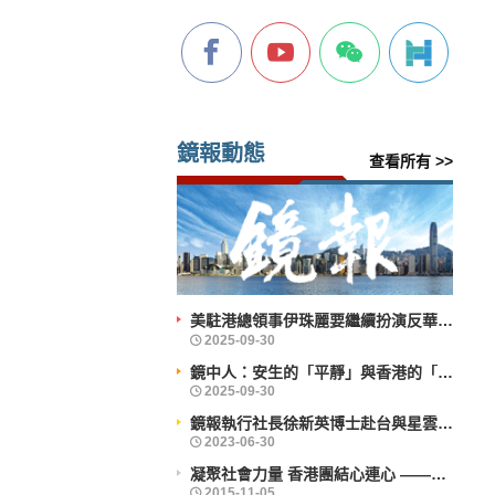
鏡報動態
查看所有 >>
美駐港總領事伊珠麗要繼續扮演反華鷹派角色？
鏡中人：安生的「平靜」與香港的「前行」
鏡報執行社長徐新英博士赴台與星雲大師會晤
凝聚社會力量 香港團結心連心 ——企業社會責任活力香港成就動力研討會舉辦