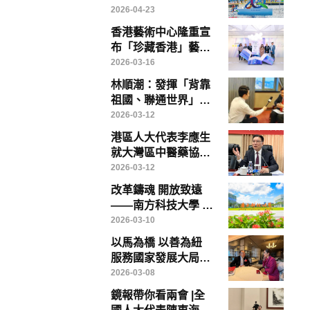
“质”——写在第九届
2026-04-23
数字中国建设峰会召
香港藝術中心隆重宣
开前夕
布「珍藏香港」藝術
博覽將於「藝術三
2026-03-16
月」盛大登場
林順潮：發揮「背靠
祖國、聯通世界」優
勢，香港醫療創新、
2026-03-12
教育與醫療旅遊大有
港區人大代表李應生
可為
就大灣區中醫藥協同
發展提出具體建議 倡
2026-03-12
成立專責政策委員會
改革鑄魂 開放致遠
破解制度瓶頸
——南方科技大學 中
國高等教育改革的範
2026-03-10
本
以馬為橋 以善為紐
服務國家發展大局
——香港鏡報專訪全
2026-03-08
國政協常委、香港賽
鏡報帶你看兩會 |全
馬會主席廖長江