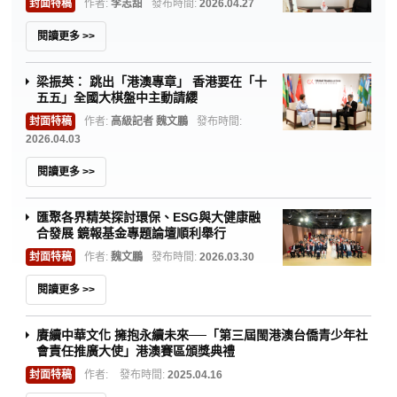
封面特稿
作者:
李志甜
發布時間:
2026.04.27
閱讀更多 >>
梁振英： 跳出「港澳專章」 香港要在「十
五五」全國大棋盤中主動請纓
封面特稿
作者:
高級記者 魏文鵬
發布時間:
2026.04.03
閱讀更多 >>
匯聚各界精英探討環保、ESG與大健康融
合發展 鏡報基金專題論壇順利舉行
封面特稿
作者:
魏文鵬
發布時間:
2026.03.30
閱讀更多 >>
賡續中華文化 擁抱永續未來──「第三屆閩港澳台僑青少年社
會責任推廣大使」港澳賽區頒獎典禮
封面特稿
作者:
發布時間:
2025.04.16