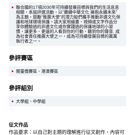
聯合國的17項2030年可持續發展目標與我們的生活息息
相關，本屆評選活動，以“賡續中華文化 擁抱永續未來”
為主題，鼓勵“推廣大使”的潛力股們攜手推動非遺文化保
護和地球環境保護。請大家用繪畫、視頻或文字作品分
享你體驗過的非遺文化或你實踐過的保護地球的小習
慣，讓更多、更遠的人看到你的行動、聽到你的聲音, 成
為社會責任推廣大使之一，成為可持續發展目標的萬萬
執行者之一。
參評賽區
閩臺僑賽區、港澳賽區
參評組別
大學組、中學組
征文作品
作品要求：以自己對主題的理解進行征文創作，內容可