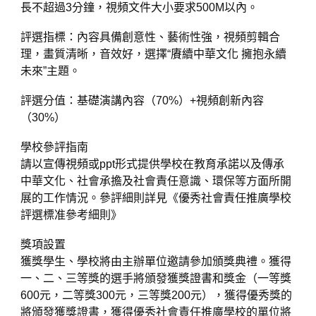
長不超過3分鐘，視頻文件大小要求500M以內。
評選指標：內容具備創意性、藝術性強，視頻剪輯合
理，畫質清晰，音效好，選擇“賡續中華文化 擁抱永續
未來”主題。
評選分值：基礎演講內容（70%）+視頻創新內容
（30%）
學校參評指南
請以宣傳視頻或ppt形式提供學校在教育承諾以及傳承
中華文化、社會承擔及社會責任意識、環保等方面所開
展的工作情況。參評細則詳見《優秀社會責任推廣學校
評選標准參考細則》
獎項設置
獲獎學生、學校將由主辦單位邀請參加頒獎典禮。獲得
一、二、三等獎的選手將頒發獲獎證書和獎金（一等獎
600元，二等獎300元，三等獎200元），獲得優秀獎的
將頒發獲獎證書，獲得優秀社會責任推廣學校的單位將