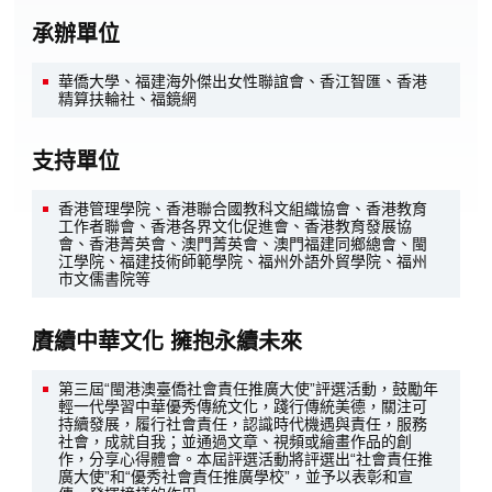
承辦單位
華僑大學、福建海外傑出女性聯誼會、香江智匯、香港
精算扶輪社、福鏡網
支持單位
香港管理學院、香港聯合國教科文組織協會、香港教育
工作者聯會、香港各界文化促進會、香港教育發展協
會、香港菁英會、澳門菁英會、澳門福建同鄉總會、閩
江學院、福建技術師範學院、福州外語外貿學院、福州
市文儒書院等
賡續中華文化 擁抱永續未來
第三屆“閩港澳臺僑社會責任推廣大使”評選活動，鼓勵年
輕一代學習中華優秀傳統文化，踐行傳統美德，關注可
持續發展，履行社會責任，認識時代機遇與責任，服務
社會，成就自我；並通過文章、視頻或繪畫作品的創
作，分享心得體會。本屆評選活動將評選出“社會責任推
廣大使”和“優秀社會責任推廣學校”，並予以表彰和宣