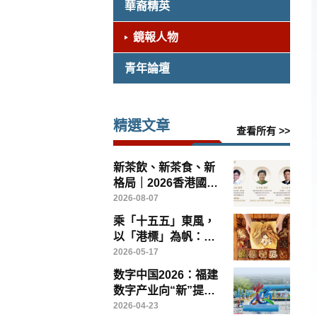
華裔精英
鏡報人物
青年論壇
精選文章
查看所有 >>
新茶飲、新茶食、新
格局｜2026香港國際
茶文化論壇8月14日
2026-08-07
灣仔啟幕
乘「十五五」東風，
以「港標」為帆：香
港如何引領中醫藥高
2026-05-17
質量出海
数字中国2026：福建
数字产业向“新”提
“质”——写在第九届
2026-04-23