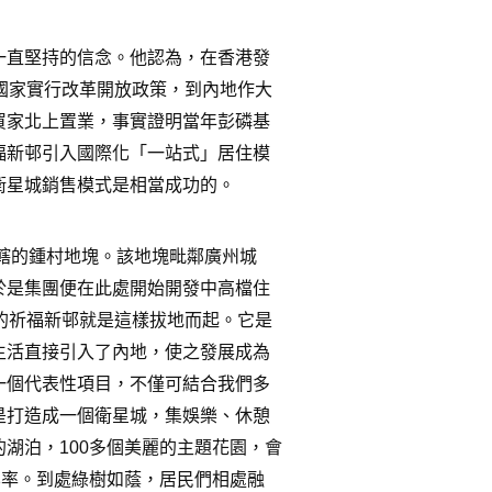
一直堅持的信念。他認為，在香港發
國家實行改革開放政策，到內地作大
買家北上置業，事實證明當年彭磷基
福新邨引入國際化「一站式」居住模
衛星城銷售模式是相當成功的。
轄的鍾村地塊。該地塊毗鄰廣州城
於是集團便在此處開始開發中高檔住
的祈福新邨就是這樣拔地而起。它是
生活直接引入了內地，使之發展成為
一個代表性項目，不僅可結合我們多
是打造成一個衛星城，集娛樂、休憩
的湖泊，
100
多個美麗的主題花園，會
化率。到處綠樹如蔭，居民們相處融