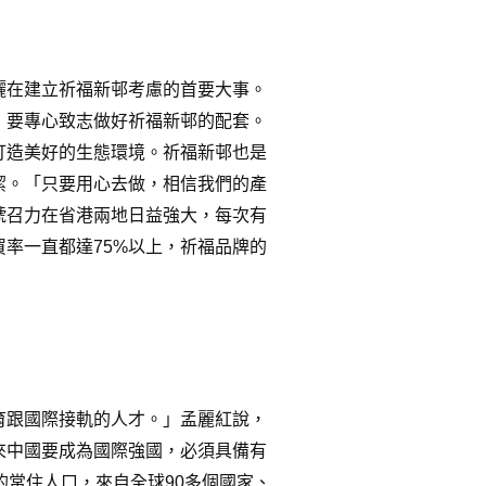
儷在建立祈福新邨考慮的首要大事。
，要專心致志做好祈福新邨的配套。
打造美好的生態環境。祈福新邨也是
潔。「只要用心去做，相信我們的產
號召力在省港兩地日益強大，每次有
買率一直都達
75%
以上，祈福品牌的
育跟國際接軌的人才。」孟麗紅說，
來中國要成為國際強國，必須具備有
的常住人口，來自全球
90
多個國家、