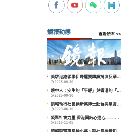
鏡報動態
查看所有 >>
美駐港總領事伊珠麗要繼續扮演反華鷹派角色？
鏡中人：安生的「平靜」與香港的「前行」
鏡報執行社長徐新英博士赴台與星雲大師會晤
凝聚社會力量 香港團結心連心 ——企業社會責任活力香港成就動力研討會舉辦
鏡報副董事長徐小英、副社長徐世和博士出席義工活動