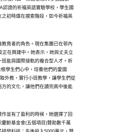
TA
認證的祈福英語實驗學校，學生國
立之初時還在摸索階段，如今祈福英
擔教育者的角色。現在集團已在邨內
校正在興建中。她表示，她與丈夫立
一班能與國際接軌的複合型人才。祈
紮根學生們心中，培養他們的愛國
取外教，實行小班教學，讓學生們從
西方的文化，讓他們在讀完高中後能
運作並有了盈利的時候，她選擇了回
宋慶齡基金會
(
五個項目
)
贊助數千萬
子研發科技；先後投入
5000
萬元，贊