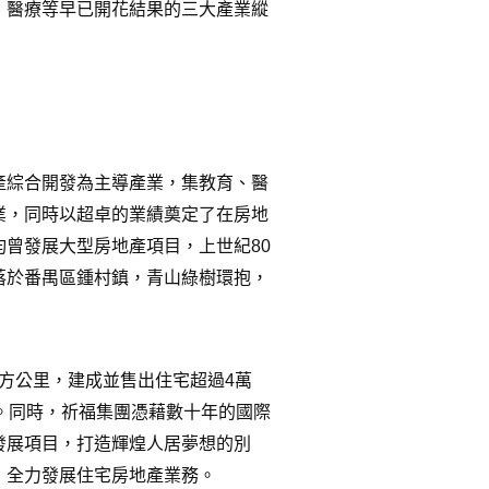
、醫療等早已開花結果的三大產業縱
產綜合開發為主導產業，集教育、醫
業，同時以超卓的業績奠定了在房地
均曾發展大型房地產項目，上世紀
80
落於番禺區鍾村鎮，青山綠樹環抱，
方公里，建成並售出住宅超過
4
萬
。同時，祈福集團憑藉數十年的國際
發展項目，打造輝煌人居夢想的別
，全力發展住宅房地產業務。