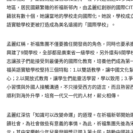
地區，居民國籍繁雜的祈福新邨內，由孟麗紅創辦的國際
CI
籍就有數十個，她讓當地的學校走向國際化。她說，學校成
語實驗學校更被打造成為美名遠揚的「國際學校」。
孟麗紅稱，祈福集團不僅要擔任開發商的角色，同時也要承
興建了
9
間學校，全部都是廣東省一級學校，另外還有
6
間學
志讓孩子們能接受到最優秀的國際化教育，培養他們成為第
福英語實驗學校堅持三個特點：
1.
以雙語教學，讓中國文化
心；
2.
以開放式教育，讓學生們能靈活學習，學以致用；
3.
爭
小習慣與外國人接觸溝通，不只接受西方的語言，而且熟習
順利到海外升學，培育一代又一代的人材，薪火相傳。
孟麗紅深信「知識可以改變命運」的道理。在祈福新邨開始
饋社會，為社會做些有意義的事情。為此，祈福集團先後為
元，其中宋慶齡少年兒童發明獎已踏入第十屆，鼓勵中國孩