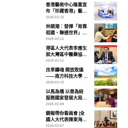
数字中国建设峰会召
香港藝術中心隆重宣
开前夕
布「珍藏香港」藝術
博覽將於「藝術三
2026-03-16
月」盛大登場
林順潮：發揮「背靠
祖國、聯通世界」優
勢，香港醫療創新、
2026-03-12
教育與醫療旅遊大有
港區人大代表李應生
可為
就大灣區中醫藥協同
發展提出具體建議 倡
2026-03-12
成立專責政策委員會
改革鑄魂 開放致遠
破解制度瓶頸
——南方科技大學 中
國高等教育改革的範
2026-03-10
本
以馬為橋 以善為紐
服務國家發展大局
——香港鏡報專訪全
2026-03-08
國政協常委、香港賽
鏡報帶你看兩會 |全
馬會主席廖長江
國人大代表陳東海：
以台創園為載體，打
2026-03-07