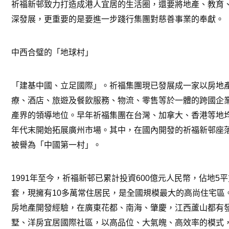
祈福新邨致力打造成港人宜居的生活圈，還要將地產、教育
深發展，更重要的是要進一步踐行集團對慈善事業的奉獻。
中西合璧的「地球村」
「建基中國、立足國際」。祈福集團現已發展成一家以房地
療、酒店、旅遊及餐飲服務、物流、零售等於一體的跨國企
產界的領導地位。早年祈福集團在台灣、加拿大、香港等地
年代末開始拓展廣州市場。其中，在國內開發的祈福新邨座
被譽為「中國第一村」。
1991
年至今，祈福新邨已累計投資
600
億元人民幣，佔地
5
平
套，現擁有
10
多萬常住居民，是全國規模最大的高尚住宅區
房地產開發經驗，在廣東花都、南海、肇慶，江西蘆山都有
墅、洋房宜居國際社區，以高品位、大氣魄、高效率的模式