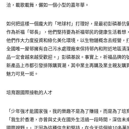
洽，載歌載舞，儼如一個小型的嘉年華。
如何把這樣一個龐大的「地球村」打理好，是最初彭磷基伉
作為祈福「邨長」，他們堅持要為祈福邨民的健康生活着想
他們作大力度投資和綠化美化環境，以生物鏈概念去經營，
全國唯一屋邨擁有自己污水處理廠來保持邨內和附近地區清
品一定會越來越受歡迎。」彭磷基說。事實上，祈福品牌的
新產品上市都引發排隊購買潮，其中業主再購及業主親友購
魅力可見一斑。
培育跟國際接軌的人才
「少年強才能國家強，我的樂趣不是為了賺錢，而是為了培
「我生於香港，亦曾與丈夫在國外生活過一段時間，深信未
國際視野。」正因為這種信念和堅持，在今天這個逾
10
多萬