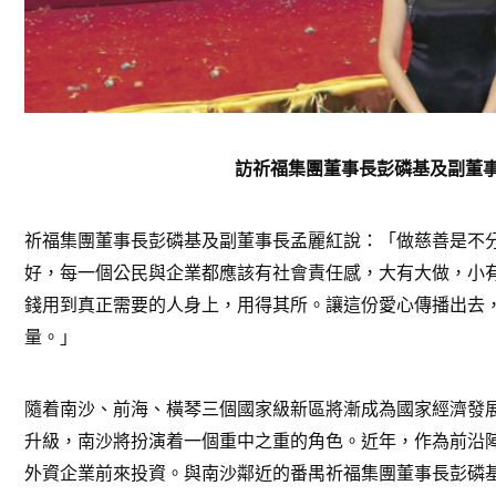
訪祈福集團董事長彭磷基及副董
祈福集團董事長彭磷基及副董事長孟麗紅說：「做慈善是不
好，每一個公民與企業都應該有社會責任感，大有大做，小
錢用到真正需要的人身上，用得其所。讓這份愛心傳播出去
量。」
隨着南沙、前海、橫琴三個國家級新區將漸成為國家經濟發
升級，南沙將扮演着一個重中之重的角色。近年，作為前沿
外資企業前來投資。與南沙鄰近的番禺祈福集團董事長彭磷