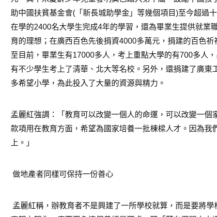
助中國扶貧基金會
(
「新長城助學金」等幾個項目
)
至今超過十
在學的
2400
名大學生完成
4
年的學習，還為畢業生提供就業
育的理想；在廣西百色先後捐資
4000
多萬元，捐建的百色祈
至目前，畢業生有
17000
多人，考上重點大學的有
700
多人，
有不少學生考上了清華、北大等名校。另外，還捐建了廣東
多希望小學，為此投入了大量的資源與精力。
孟麗紅強調：「教育可以改變一個人的命運，可以改變一個
款項用在教育方面，希望為國家培養一批棟樑人才。因為我
上。」
做地產者同樣可保持一份善心
孟麗紅稱，辦教育者不是興建了一所學校就算，而是要將學