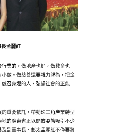
事長孟麗紅
分行業的，做地產也好，做教育也
有小做。做慈善還要親力親為，把金
，感召身邊的人，弘揚社會的正能
展的重要依託，帶動珠三角產業轉型
陣地的廣東省正以開放姿態吸引不少
基及副董事長、彭太孟麗紅不僅要將