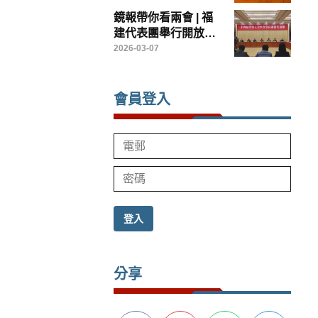
造兩岸農業融合發展
鏡報帶你看兩會 | 福
示範樣板
建代表團舉行開放團
組會議
2026-03-07
會員登入
登入
分享