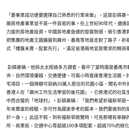
「要事業成功便要選擇自己熟悉的行業來做」，這是彭磷基
展房地產事業並不是一件容易的事。在上世紀
90
年代，適逢
力度的房地產投資。中國房地產急速的發展勢頭，吸引香港
把集團的地產王國擴展到廣州、番禺等地是走對了路子，祈
式「樓盤未賣，配套先行」，滿足省港兩地宜居需求的精英
彭磷基稱，他與太太經過多方調查，看中了當時還是番禺市
央，自然環境優越，交通便捷，可兩小時直達香港生活圈。
宅項目，一個規模可容納
20
萬人居住的花園小區，聞名中外
香港人在「廣州工作生活學習的後花園」，它將港式的社區
中西合璧的「地球村」。彭磷基稱：「我們希望祈福新邨是
年來豐富的經驗，亦可作為國家參考的藍本。我們要做到的
於一身。」此話不假，到祈福新邨遊覽時，可見那裡有寧靜
所、商業街、交通中心等超過
100
多項配套，超過
70%
的綠