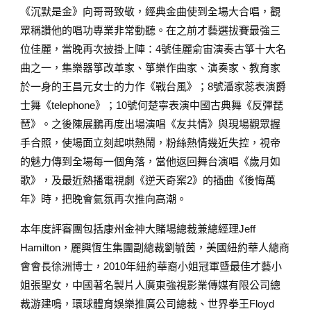
《沉默是金》向哥哥致敬，經典金曲使到全場大合唱，觀
眾稱讚他的唱功專業非常動聽。在之前才藝選拔賽最強三
位佳麗，當晚再次披掛上陣：4號佳麗俞宙演奏古箏十大名
曲之一，集樂器箏改革家、箏樂作曲家、演奏家、教育家
於一身的王昌元女士的力作《戰台風》；8號潘家蕊表演爵
士舞《telephone》；10號何楚寧表演中國古典舞《反彈琵
琶》。之後陳展鵬再度出場演唱《友共情》與現場觀眾握
手合照，使場面立刻起哄熱鬧，粉絲熱情幾近失控，視帝
的魅力傳到全場每一個角落，當他返回舞台演唱《歲月如
歌》，及最近熱播電視劇《逆天奇案2》的插曲《後悔萬
年》時，把晚會氣氛再次推向高潮。
本年度評審團包括康州金神大賭場總裁兼總經理Jeff
Hamilton，麗興恆生集團副總裁劉毓茵，美國紐約華人總商
會會長徐洲博士，2010年紐約華裔小姐冠軍暨最佳才藝小
姐張聖女，中國著名製片人廣東強視影業傳媒有限公司總
裁游建鳴，環球體育娛樂推廣公司總裁、世界拳王Floyd