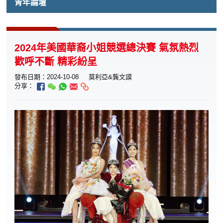
青年論壇
2024年美國華裔小姐競選總決賽 氣氛熱烈
歡呼不斷 精彩紛呈
發布日期：2024-10-08
莫利亞&龔文謨
分享：