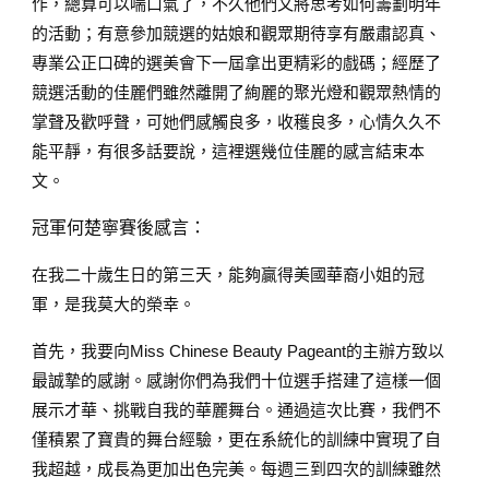
作，總算可以喘口氣了，不久他們又將思考如何籌劃明年
的活動；有意參加競選的姑娘和觀眾期待享有嚴肅認真、
專業公正口碑的選美會下一屆拿出更精彩的戲碼；經歷了
競選活動的佳麗們雖然離開了絢麗的聚光燈和觀眾熱情的
掌聲及歡呼聲，可她們感觸良多，收穫良多，心情久久不
能平靜，有很多話要說，這裡選幾位佳麗的感言結束本
文。
冠軍何楚寧賽後感言：
在我二十歲生日的第三天，能夠贏得美國華裔小姐的冠
軍，是我莫大的榮幸。
首先，我要向Miss Chinese Beauty Pageant的主辦方致以
最誠摯的感謝。感謝你們為我們十位選手搭建了這樣一個
展示才華、挑戰自我的華麗舞台。通過這次比賽，我們不
僅積累了寶貴的舞台經驗，更在系統化的訓練中實現了自
我超越，成長為更加出色完美。每週三到四次的訓練雖然