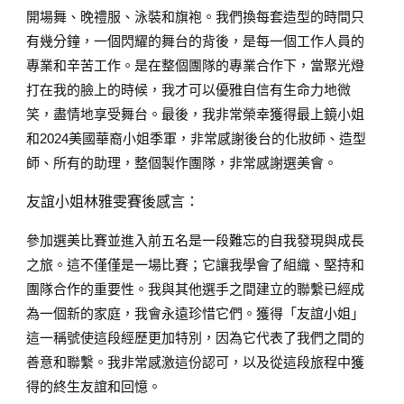
開場舞、晚禮服、泳裝和旗袍。我們換每套造型的時間只
有幾分鐘，一個閃耀的舞台的背後，是每一個工作人員的
專業和辛苦工作。是在整個團隊的專業合作下，當聚光燈
打在我的臉上的時候，我才可以優雅自信有生命力地微
笑，盡情地享受舞台。最後，我非常榮幸獲得最上鏡小姐
和2024美國華裔小姐季軍，非常感謝後台的化妝師、造型
師、所有的助理，整個製作團隊，非常感謝選美會。
友誼小姐林雅雯賽後感言：
參加選美比賽並進入前五名是一段難忘的自我發現與成長
之旅。這不僅僅是一場比賽；它讓我學會了組織、堅持和
團隊合作的重要性。我與其他選手之間建立的聯繫已經成
為一個新的家庭，我會永遠珍惜它們。獲得「友誼小姐」
這一稱號使這段經歷更加特別，因為它代表了我們之間的
善意和聯繫。我非常感激這份認可，以及從這段旅程中獲
得的終生友誼和回憶。