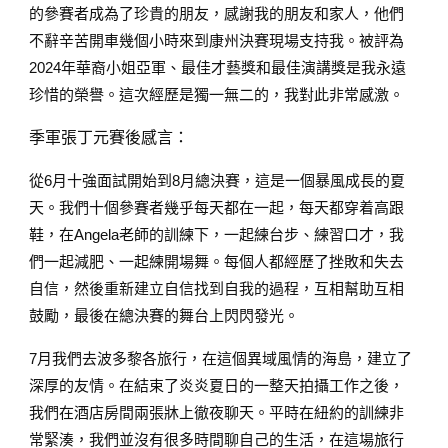
的參賽者成為了珍貴的朋友，感謝我的朋友和家人，他們
不辭辛苦開車幾個小時來到康州決賽現場支持我。被評為
2024年華裔小姐亞軍、最佳才藝獎和最佳演講獎是我永遠
珍惜的榮譽。這次經歷是獨一無二的，我對此非常感激。
季軍張丁元賽後感言：
從6月十強面試開始到8月總決賽，這是一個暴風成長的夏
天。我們十個參賽者幾乎每天都在一起，每天都穿着高跟
鞋，在Angela老師的訓練下，一起練台步、練習口才，我
們一起減肥、一起練開場舞。每個人都經歷了挫敗和失去
自信，然後重新建立自信找到自我的過程，互相幫助互相
鼓勵，最後在總決賽的舞台上閃閃發光。
7月我們去波多黎各旅行，在這個異域風情的海島，建立了
深厚的友情。在結束了炎炎夏日的一整天拍攝工作之後，
我們在酒店房間兩張牀上徹夜聊天。平時在紐約的訓練非
常緊湊，我們並沒有很多時間聊自己的生活，在這場旅行