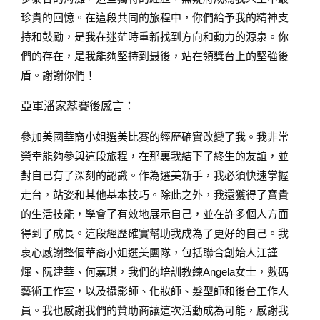
珍貴的回憶。在這段共同的旅程中，你們給予我的精神支
持和鼓勵，是我在迷茫時重新找到方向和動力的源泉。你
們的存在，是我能夠堅持到最後，站在領獎台上的堅強後
盾。謝謝你們！
亞軍潘家蕊賽後感言：
參加美國華裔小姐選美比賽的經歷確實改變了我。我非常
榮幸能夠參與這段旅程，在那裏我結下了終生的友誼，並
對自己有了深刻的認識。作為選美新手，我必須快速掌握
走台，站姿和其他基本技巧。除此之外，我還獲得了寶貴
的生活技能，學會了有效地展示自己，並在許多個人方面
得到了成長。這段經歷確實幫助我成為了更好的自己。我
衷心感謝整個華裔小姐選美團隊，包括聯合創始人江謹
煇、阮建華、何嘉琪，我們的培訓教練Angela女士，數碼
藝術工作室，以及攝影師、化妝師、髮型師和後台工作人
員。我也感謝我們的贊助商讓這次活動成為可能，感謝我