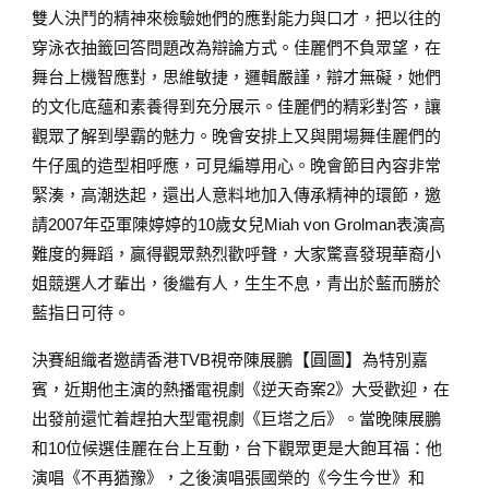
雙人決鬥的精神來檢驗她們的應對能力與口才，把以往的
穿泳衣抽籤回答問題改為辯論方式。佳麗們不負眾望，在
舞台上機智應對，思維敏捷，邏輯嚴謹，辯才無礙，她們
的文化底蘊和素養得到充分展示。佳麗們的精彩對答，讓
觀眾了解到學霸的魅力。晚會安排上又與開場舞佳麗們的
牛仔風的造型相呼應，可見編導用心。晚會節目內容非常
緊湊，高潮迭起，還出人意料地加入傳承精神的環節，邀
請2007年亞軍陳婷婷的10歲女兒Miah von Grolman表演高
難度的舞蹈，贏得觀眾熱烈歡呼聲，大家驚喜發現華裔小
姐競選人才輩出，後繼有人，生生不息，青出於藍而勝於
藍指日可待。
決賽組織者邀請香港TVB視帝陳展鵬
【圓圖】
為特別嘉
賓，近期他主演的熱播電視劇《逆天奇案2》大受歡迎，在
出發前還忙着趕拍大型電視劇《巨塔之后》。當晚陳展鵬
和10位候選佳麗在台上互動，台下觀眾更是大飽耳福：他
演唱《不再猶豫》，之後演唱張國榮的《今生今世》和