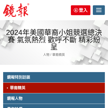
登入
2024年美國華裔小姐競選總決
賽 氣氛熱烈 歡呼不斷 精彩紛
呈
人物 / 華裔精英
鏡報特別訪談
華裔精英
鏡報人物