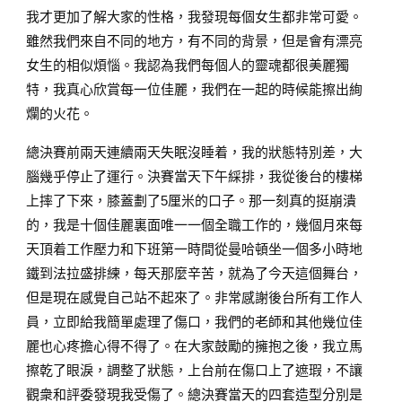
我才更加了解大家的性格，我發現每個女生都非常可愛。
雖然我們來自不同的地方，有不同的背景，但是會有漂亮
女生的相似煩惱。我認為我們每個人的靈魂都很美麗獨
特，我真心欣賞每一位佳麗，我們在一起的時候能擦出絢
爛的火花。
總決賽前兩天連續兩天失眠沒睡着，我的狀態特別差，大
腦幾乎停止了運行。決賽當天下午綵排，我從後台的樓梯
上摔了下來，膝蓋劃了5厘米的口子。那一刻真的挺崩潰
的，我是十個佳麗裏面唯一一個全職工作的，幾個月來每
天頂着工作壓力和下班第一時間從曼哈頓坐一個多小時地
鐵到法拉盛排練，每天那麼辛苦，就為了今天這個舞台，
但是現在感覺自己站不起來了。非常感謝後台所有工作人
員，立即給我簡單處理了傷口，我們的老師和其他幾位佳
麗也心疼擔心得不得了。在大家鼓勵的擁抱之後，我立馬
擦乾了眼淚，調整了狀態，上台前在傷口上了遮瑕，不讓
觀衆和評委發現我受傷了。總決賽當天的四套造型分別是