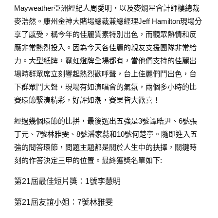
Mayweather亞洲經紀人周愛明，以及麥烱星會計師樓總裁
麥浩然。康州金神大賭場總裁兼總經理Jeff Hamilton現場分
享了感受，稱今年的佳麗質素特別出色，而觀眾熱情和反
應非常熱烈投入。因為今天各佳麗的親友支援團隊非常給
力。大型紙牌，霓虹燈牌全場都有，當他們支持的佳麗出
場時群眾席立刻響起熱烈歡呼聲，台上佳麗們鬥出色，台
下群眾鬥大聲，現場有如演唱會的氣氛，兩個多小時的比
賽環節緊湊精彩，好評如潮，賽果皆大歡喜！
經過幾個環節的比拼，最後選出五強是3號譚晧尹、6號張
丁元、7號林雅雯、8號潘家蕊和10號何楚寧。隨即進入五
強的問答環節，問題主題都是關於人生中的抉擇，關鍵時
刻的作答決定三甲的位置。最終獲獎名單如下:
第21屆最佳短片獎：1號李慧明
第21屆友誼小姐：7號林雅雯