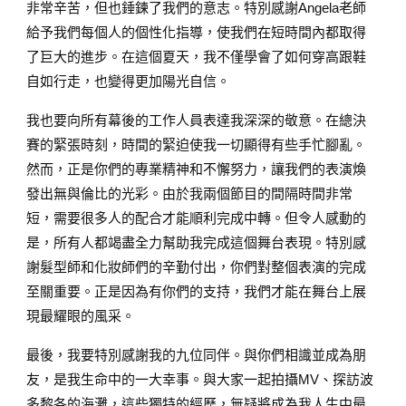
非常辛苦，但也錘鍊了我們的意志。特別感謝Angela老師
給予我們每個人的個性化指導，使我們在短時間內都取得
了巨大的進步。在這個夏天，我不僅學會了如何穿高跟鞋
自如行走，也變得更加陽光自信。
我也要向所有幕後的工作人員表達我深深的敬意。在總決
賽的緊張時刻，時間的緊迫使我一切顯得有些手忙腳亂。
然而，正是你們的專業精神和不懈努力，讓我們的表演煥
發出無與倫比的光彩。由於我兩個節目的間隔時間非常
短，需要很多人的配合才能順利完成中轉。但令人感動的
是，所有人都竭盡全力幫助我完成這個舞台表現。特別感
謝髮型師和化妝師們的辛勤付出，你們對整個表演的完成
至關重要。正是因為有你們的支持，我們才能在舞台上展
現最耀眼的風采。
最後，我要特別感謝我的九位同伴。與你們相識並成為朋
友，是我生命中的一大幸事。與大家一起拍攝MV、探訪波
多黎各的海灘，這些獨特的經歷，無疑將成為我人生中最