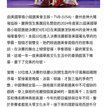
由
美國華裔小姐選美會主辦，TVB (USA)，康州金神大賭
場協辦，麗興恆生集團冠名贊助的2024年度第21屆美國華
裔小姐競選總決賽於8月3日在美國康涅狄格州的金神大賭
場隆重舉行。本屆10位進入決賽佳麗都是美國著名學府的
學霸，個個才貌雙全，她們經過選美會兩個月的密集培
訓，在決賽的舞台上傾情發揮，爭奪頭銜，最終實至名
歸，這場一年一度美國華裔文化生活中的重頭戲落下帷
幕，畫下了完美的句號。
當晚，10位進入決賽的佳麗以別開生面的牛仔風舞蹈揭開
序幕，緊接著是晚裝、泳裝、辯論、才藝三強的爭奇鬥
艷；中國傳統女裝——旗袍展示是華裔選美中不可或缺的
戲碼，穿上旗袍的佳麗個個風姿綽約，儀態萬千；五強問
答和傳承精神再掀高潮。今年的節目編排與往年不同，鑒
於參賽者都是大學文化水平，接下來的環節採用西部牛仔